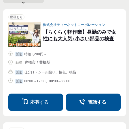
動画あり
株式会社ティーネットコーポレーション
【らくらく軽作業】昼勤のみで女
性にも大人気♪小さい部品の検査
時給1,200円～
派遣
豊橋市 / 豊橋駅
|
勤務
|
仕分け・シール貼り、梱包、検品
派遣
08:00～17:30、08:00～22:00
派遣
応募する
電話する