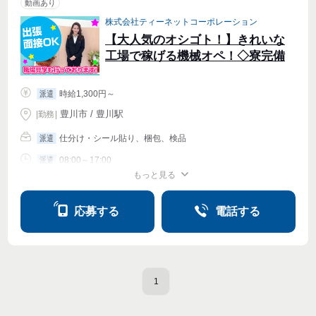
動画あり
株式会社ティーネットコーポレーション
【大人気のオシゴト！】きれいな
工場で稼げる機械オペ！◇寮完備
時給1,300円～
派遣
豊川市 / 豊川駅
|
勤務
|
仕分け・シール貼り、梱包、検品
派遣
08:00～17:00
派遣
もっと見る
週4〜OK
応募する
電話する
1