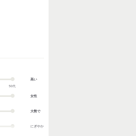
高い
50代
女性
大勢で
にぎやか