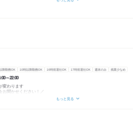
もっと見る
送りしております。
なります。
以降勤務OK
10時以降勤務OK
16時前退社OK
17時前退社OK
週末のみ
残業少なめ
:00～22:00
が変わります
トをお聞かせください！／
もっと見る
フトになります◎