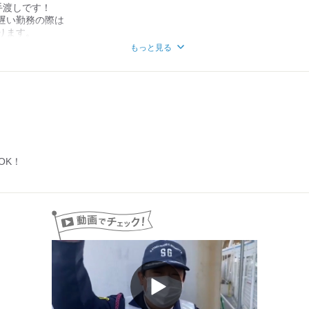
手渡しです！
遅い勤務の際は
ります。
希望される方は実施しております。
もっと見る
よる）
リーターの方
務×月25日勤務
OK！
に働きたい方
務×月4日勤務
Play
Video