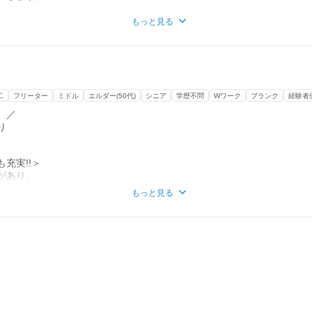
ET！
もっと見る
業務
ります！
、
す。
！
二
フリーター
ミドル
エルダー(50代)
シニア
学歴不問
Wワーク
ブランク
経験者
ていけます！
 ／
り
充実!!＞
があり、
も行っています！
もっと見る
誘導警備業務、雑踏警備業務など)
額サポートや
Pも！
りも高い割合になっています。
目指したい方にもおススメ！