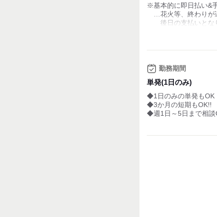
※基本的に即日払い&
…花火等、終わりが
後日の支払いとな
※銀行振込については
（翌月25日）
◇昇給あり！（業績に
◇給与手渡しあり
勤務期間
◇資格手当あり
単発(1日のみ)
＜給与モデル＞
◆1日のみの単発もOK
※しっかり稼ぎたいフ
◆3か月の短期もOK!!
時給1,300円×8時間勤
◆週1日～5日まで相談
月収26万円
※週1日、すきま時間
時給1,300円×8時間勤
月収4万1,600円
試用期間：
なし