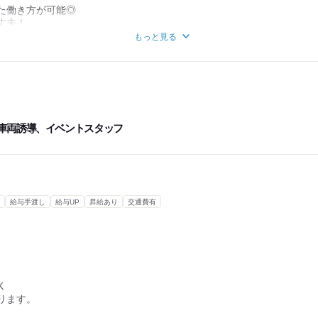
迎
た働き方が可能◎
談ください。
丈夫！
)
は、
もっと見る
！
、
など
わります。
車両誘導、イベントスタッフ
なく勤務可能です。
間例＞
大会
給与手渡し
給与UP
昇給あり
交通費有
の場所により
ていただきます！
K
ります。