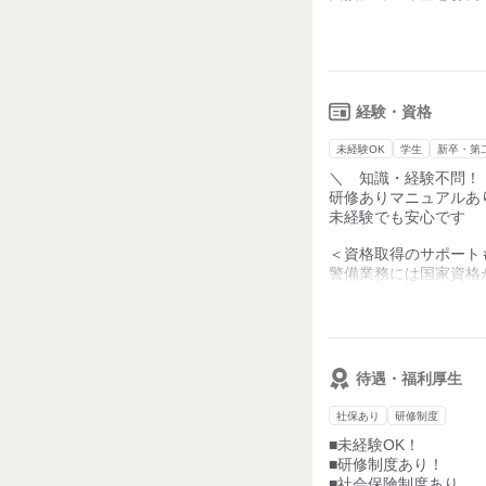
◆その日のうちに給料G
【具体的には… 】
￣￣￣￣￣￣￣￣￣￣
・通行人や車両の誘導
兵庫警備保障では
・施設、道路での警備
当日払いに対応してお
即日支払いがあるので
などのお仕事がありま
経験・資格
急な出費にも安心です
チームで行うので
未経験OK
学生
新卒・第
未経験でも徐々に覚え
＼ 知識・経験不問！
研修ありマニュアルあ
未経験でも安心です
＜資格取得のサポートも
警備業務には国家資格
弊社では資格取得支援
(施設警備業務、交通
合格者には受験料の半
資格取得者には給与U
待遇・福利厚生
※合格率も全国平均よ
社保あり
研修制度
未経験から国家資格を
■未経験OK！
■研修制度あり！
■社会保険制度あり