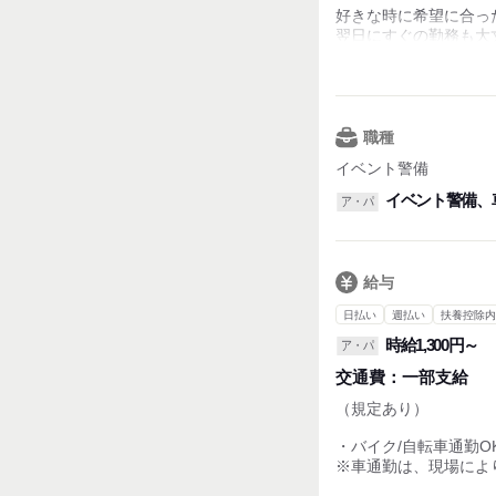
・土日勤務できる方歓
好きな時に希望に合っ
・夜勤希望の方はご相
翌日にすぐの勤務も大
・実働8時間(休憩1時間
前日までにメールまた
電話でご連絡ください
◇休憩時間の例◇
1時間休憩：1回
10分休憩 ：2回 など
職種
外の作業が多いときは
イベント警備
休憩時間を多めにとる
気温などに合わせて変
イベント警備、
ア・パ
体調第一ですので無理
＜イベント毎の警備時
08:00～11:00
給与
11:00～17:00
15:00～23:00→花火
日払い
週払い
扶養控除内
15:00～22:00→夏祭り
時給1,300円～
ア・パ
など。
希望のシフトやご自宅
交通費：
一部支給
勤務先なども調整させ
（規定あり）
・バイク/自転車通勤O
※車通勤は、現場によ