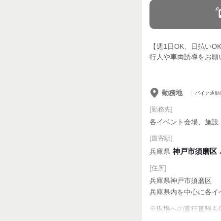
【週1日OK、日払い
行人や車両誘導をお願
勤務地
バイク通勤
[勤務先]
各イベント会場、施設
[最寄駅]
神戸市須磨区
兵庫県
[住所]
兵庫県神戸市須磨区
兵庫県内を中心に各イ
※現場への直行直帰も
基本は神戸市兵庫区