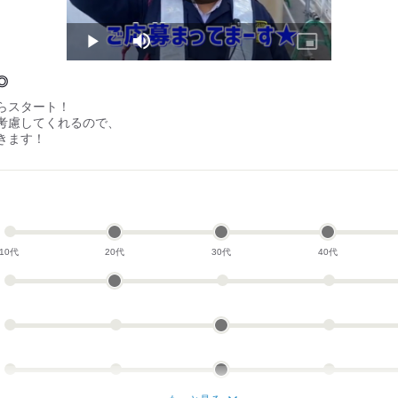
Play
Mute
Picture-
in-
Picture
◎
らスタート！
考慮してくれるので、
きます！
10代
20代
30代
40代