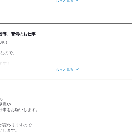
もっと見る
誘導、警備のお仕事
OK！
￣
Kなので、
です！
応してます）
もっと見る
なって……」
いな……」
のは、本当にレア！
の
も楽しい！
誘導や
￣￣￣￣
仕事をお願いします。
たかー！」
トのお仕事も多いんです♪
、
・花火大会
が変わりますので
いですよ！
いします。