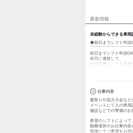
業務外交流少ない
募集情報
個性が生かせる
デスクワーク
未経験からできる車両
◆前日までシフト申請
お客様との対話が
少ない
￣￣￣￣￣￣￣￣￣￣
前日までシフト申請O
力仕事が少ない
前日に連絡して、
次の日働くことも可能
知識・経験不要
（メール・電話にて対
「明日急に予定が無く
「勤務日数を増やした
なんて時も大丈夫！
自分のペースで働ける
仕事内容
夏祭りや花火大会など
◆季節ごとのイベント
イベントにて人の車両
￣￣￣￣￣￣￣￣￣￣
施設などでの警備のお
「今年もこの季節がき
と季節感のあるイベン
希望のシフトによって
夏祭り・マラソン大会
勤務場所やお仕事内容
などの警備業務も楽し
面接にてご希望をお伺