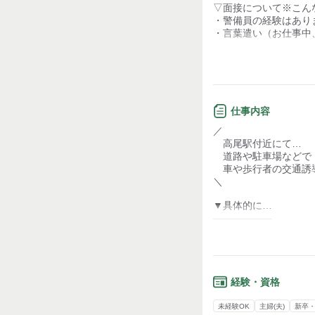
少ない
▽面接について※こん
・警備員の経験はあり
力仕事が少ない
・言葉遣い（お仕事中
知識・経験不要
▽弊社の魅力について
全体的に「温かくて優
すぐに馴染めちゃうか
現場が終わったあとに
仕事内容
30歳くらい離れてたり
／
いろいろな世代の話を
高尾駅付近にて…
【服装について】
道路や駐車場などで
■制服貸与あり
車や歩行者の交通誘
＼
【アピールポイント】====
#入社祝い金が12万円
▼具体的に…
#勤務地も多数で、自
――――――
現場で交通誘導をして
#長期現場もあるので
色んな人が通りかかり
#月4万円で寮にも住め
#まもなくキレイな個
そんなみなさんに
#給与前払いOK！
""お足元気をつけてくだ
==================
経験・資格
ちょっとの気遣いをし
ご応募お待ちしており
未経験OK
主婦(夫)
新卒
""こんにちわ～""って