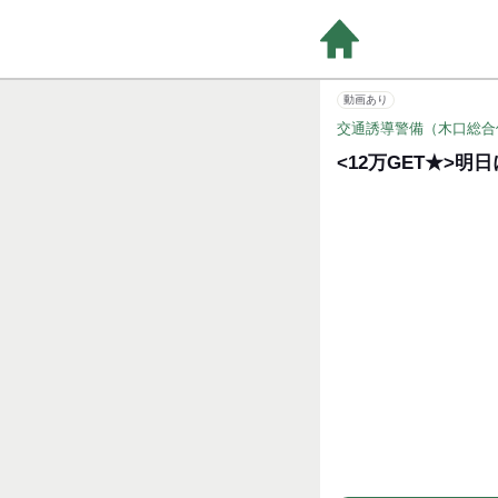
動画あり
交通誘導警備（木口総合
<12万GET★>