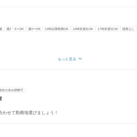
週
週2・3〜OK
週4〜OK
10時以降勤務OK
16時前退社OK
17時前退社OK
残業なし
もっと見る
しては応相談ですので、
都合の休み調整可
えください。
制
挟むので、働きやすいですよ♪
合わせて勤務地選びましょう！