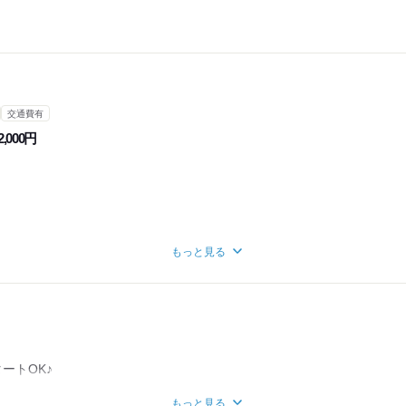
交通費有
,000円
もっと見る
0円+運転手当15,000円
がつきます★
ートOK♪
定
方もお気軽にご相談ください！
もっと見る