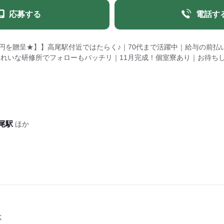
応募する
電話す
円を贈呈★】】高尾駅付近ではたらく♪｜70代まで活躍中｜給与の前払
きれいな研修所でフォローもバッチリ｜11月完成！個室寮あり｜お待ちして
尾駅
ほか
K