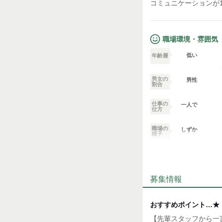
コミュニケーションが
職場環境・雰囲気
低い
年齢層
男女の
男性
割合
仕事の
一人で
仕方
職場の
しずか
様子
業務外交流少ない
募集情報
個性が生かせる
デスクワーク
おすすめポイント…★
【先輩スタッフから一
お客様との対話が