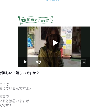
らフォローまで徹底しているのでご安心を！
0円
Play
Video
Play
Mute
Picture-
in-
Picture
が楽しい・嬉しいですか？
、
ッフは
感じているんですよ♪
言葉で
いるとは思いますが、
んです！