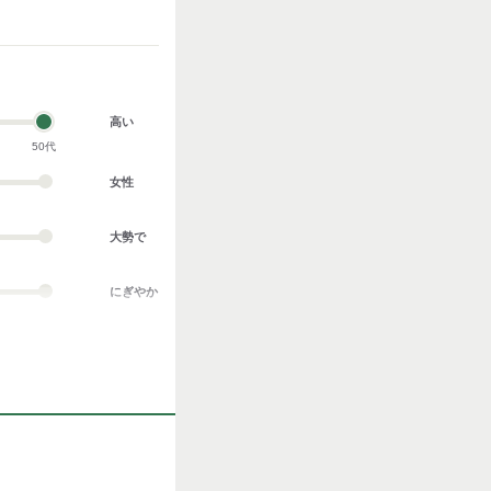
高い
50代
女性
大勢で
にぎやか
業務外交流多い
協調性がある
立ち仕事
お客様との対話が