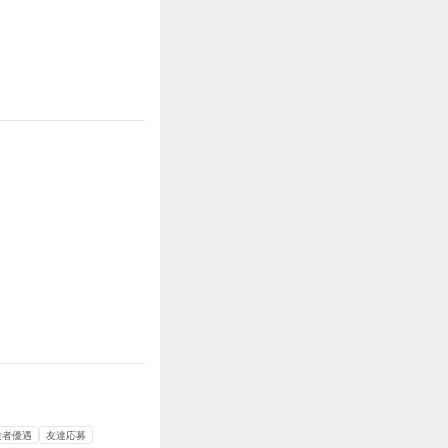
多い
力仕事が多い
知識・経験必要
験者優遇
友達応募