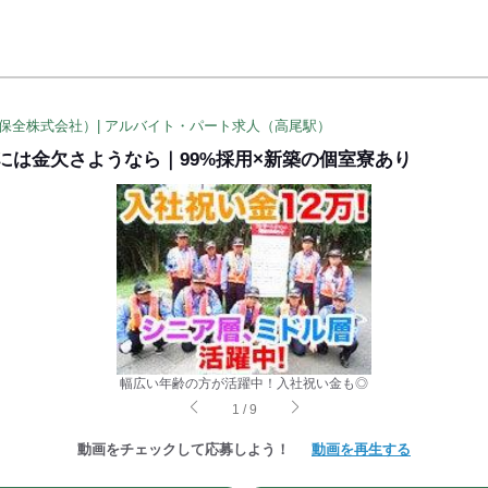
保全株式会社）| アルバイト・パート求人（高尾駅）
明日には金欠さようなら｜99%採用×新築の個室寮あり
幅広い年齢の方が活躍中！入社祝い金も◎
1
/
9
動画をチェックして応募しよう！
動画を再生する