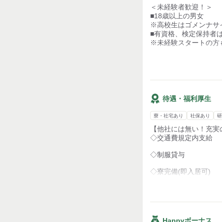
＜未経験者歓迎！＞
あいさつをしたり…
■18歳以上の男女
※高校生はゴメンナサイ
こんなことが中心のオ
■有資格、検定保持者は
警備って難しそうと思
※未経験スタートの方
挨拶や声掛けができれ
◎男性・女性・若手・ベ
年齢や経験関係なく誰
300人規模のスタッフ
しっかり研修を行うの
→未経験のシニア・ミ
待遇・福利厚生
アナタの都合に合わせ
寮・社宅あり
社保あり
研
【他社には無い！充実
◇交通費規定内支給
◇制服貸与
◇寮完備(即入居可)
…11月に完成★駒込駅
月4万円ほどで入居
◇稼働分前払有
Happyボーナス