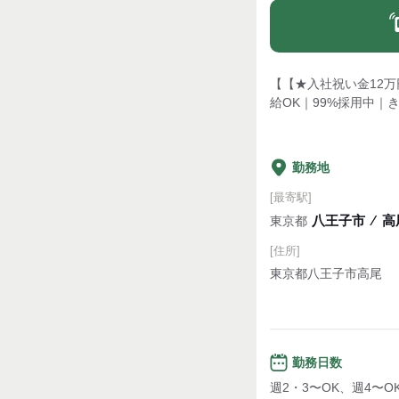
【【★入社祝い金12万
給OK｜99%採用中｜
勤務地
[最寄駅]
八王子市
⁄
高
東京都
[住所]
東京都八王子市高尾
勤務日数
週2・3〜OK、週4〜O