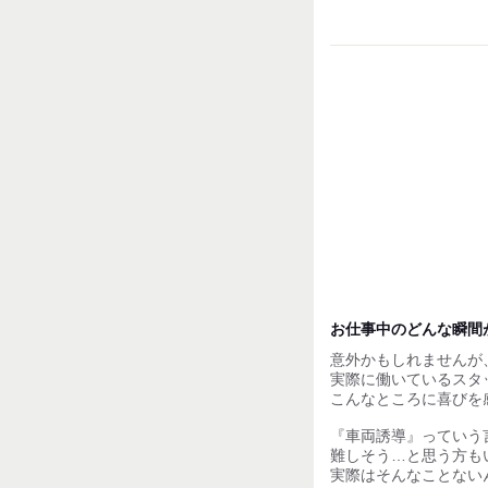
＊丁寧･安心の研修か
日給11,000円〜12,00
※同待遇
お仕事中のどんな瞬間
意外かもしれませんが
実際に働いているスタ
こんなところに喜びを
『車両誘導』っていう
難しそう…と思う方も
実際はそんなことない