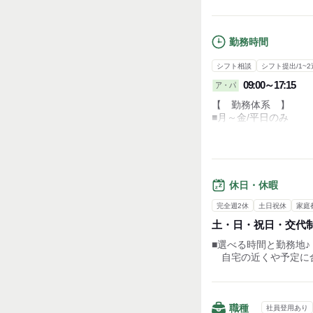
勤務時間
シフト相談
シフト提出/1~2
09:00～17:15
ア・パ
【 勤務体系 】
■月～金/平日のみ
【 勤務時間 】
■日勤
9:00～17:15
…休憩：1h
休日・休暇
※勤務日数や時間に関
完全週2休
土日祝休
家庭
ご希望があればお伝
土・日・祝日・交代
間に必ず休憩タイムに
■選べる時間と勤務地♪
自宅の近くや予定に
職種
社員登用あり