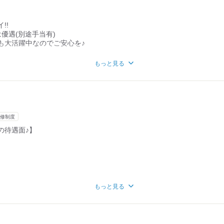
!!
シゴト。
優遇(別途手当有)
われがちですが
も大活躍中なのでご安心を♪
ば
テランなどなど･･･
でもできるカンタンなお仕事なんです♪
もっと見る
が年齢層幅広く活躍中！
でご安心を。
ドル世代も大活躍中★
て働くことができるので、安心♪
修制度
の待遇面♪】
より徒歩2分！
もっと見る
可能！