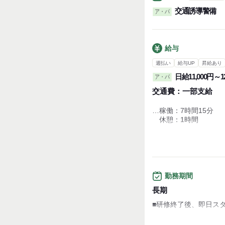
交通誘導警備
ア・パ
給与
週払い
給与UP
昇給あり
日給11,000円～12
ア・パ
交通費：
一部支給
…稼働：7時間15分
休憩：1時間
■日勤
日給11,000円～12,00
さらに！資格保持者は
お給料と別に資格手当
勤務期間
・自衛消防技術認定
長期
・施設警備1・2級検定
■研修終了後、即日スタ
・交通誘導１・2級検
試用期間：
あり
＊短期勤務をご希望の