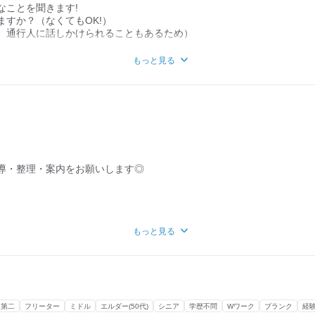
なことを聞きます!
ますか？（なくてもOK!）
、通行人に話しかけられることもあるため）
もっと見る
しい」人たちが多いんです♪
ら
、みんなで飲みに行くことも♪
するんですよ！(笑)
聞くのは楽しいです！
導・整理・案内をお願いします◎
==============
！
宅から近い勤務地を選べる！
いると、
同じ現場で働き続けることも！
もっと見る
ます。
る！
室寮完成！
さい""って
=============
たり…
ます◎
・第二
フリーター
ミドル
エルダー(50代)
シニア
学歴不問
Wワーク
ブランク
経