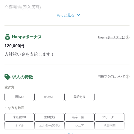
◇寮完備(即入居可)
…11月に完成★駒込駅より徒歩2分！
もっと見る
月4万円ほどで入居可能！
◇稼働分前払有
Happyボーナス
Happyボーナスとは
◇資格取得支援制度有(当社全額負担)
※資格を取得するとお給料UPも!!
120,000
円
◇福利厚生(スポーツクラブ割引、他)
入社祝い金を支給します！
◇法定研修21h有(2万1,273円支給)
◇正社員登用制度有
求人の特徴
特徴フラグについて
◇入社祝い金≪120,000円≫支給！
稼ぎ方
◇直行直帰OK（自宅の近くだと便利）
週払い
給与UP
昇給あり
◇前払いOK
～な方を歓迎
未経験OK
主婦(夫)
新卒・第二
フリーター
ミドル
エルダー(50代)
シニア
学歴不問
Wワーク
ブランク
経験者優遇