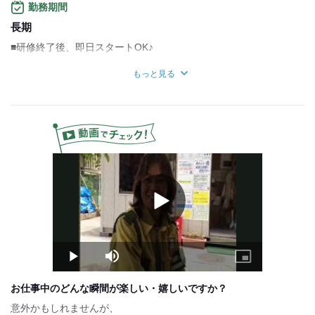
お給料と別に資格手当がつきます★
勤務期間
・自衛消防技術認定
長期
・施設警備1・2級検定
■研修終了後、即日スタートOK♪
・交通誘導１・2級検定
＊短期勤務をご希望の方もお気軽にご相談ください！
【給与例】
もっと見る
＊丁寧･安心の研修からフォローまで徹底しているのでご安心を！
＊20日勤務（夜勤5勤務）の場合
⇒月収240,000円＋入社祝い120,000円★
※勤務地により異なります
試用期間：
あり
日給11,000円〜14,000円
※同待遇
Play
Video
Play
Mute
Picture-
in-
Picture
お仕事中のどんな瞬間が楽しい・嬉しいですか？
意外かもしれませんが、