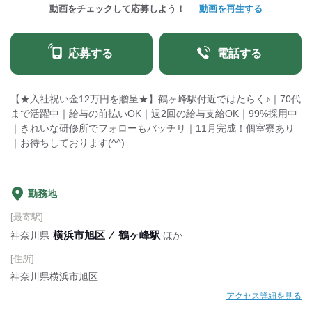
動画をチェックして応募しよう！
動画を再生する
応募する
電話する
【★入社祝い金12万円を贈呈★】鶴ヶ峰駅付近ではたらく♪｜70代
まで活躍中｜給与の前払いOK｜週2回の給与支給OK｜99%採用中
｜きれいな研修所でフォローもバッチリ｜11月完成！個室寮あり
｜お待ちしております(^^)
勤務地
[最寄駅]
横浜市旭区
⁄
鶴ヶ峰駅
神奈川県
ほか
[住所]
神奈川県横浜市旭区
アクセス詳細を見る