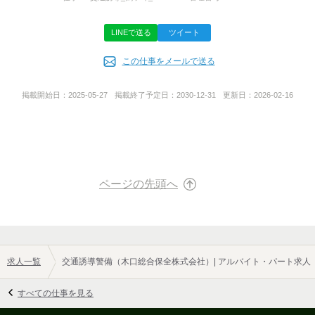
LINEで送る
ツイート
代表者名
この仕事をメールで送る
稲田 修一
掲載開始日：
2025-05-27
掲載終了予定日：
2030-12-31
更新日：
2026-02-16
事業内容
■警備業
■施設警備
■清掃業
※東京都公安委員会認定 第2564号
ページの先頭へ
URL
http://khkc.co.jp
求人一覧
交通誘導警備（木口総合保全株式会社）| アルバイト・パート求人
すべての仕事を見る