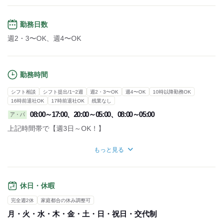
勤務日数
週2・3〜OK、週4〜OK
勤務時間
シフト相談
シフト提出/1~2週
週2・3〜OK
週4〜OK
10時以降勤務OK
16時前退社OK
17時前退社OK
残業なし
08:00～17:00、20:00～05:00、08:00～05:00
ア・パ
上記時間帯で【週3日～OK！】
※勤務日数や時間に関しては応相談ですので、
もっと見る
ご希望があればお伝えください。
※配属になる現場によって時間も変動しますので、
その都度ご連絡いたします。
休日・休暇
【1勤務のタイムスケジュール】
完全週2休
家庭都合の休み調整可
＊日勤の場合
月・火・水・木・金・土・日・祝日・交代制
8：00