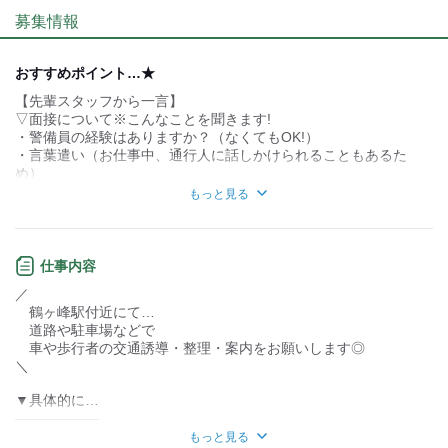
募集情報
個性が生かせる
協調性がある
デスクワーク
立ち仕事
おすすめポイント…★
【先輩スタッフから一言】
お客様との対話が
お客様との対話が
少ない
多い
▽面接について※こんなことを聞きます!
・警備員の経験はありますか？（なくてもOK!）
力仕事が少ない
力仕事が多い
・言葉遣い（お仕事中、通行人に話しかけられることもあるた
め）
知識・経験不要
知識・経験必要
もっと見る
▽弊社の魅力について
全体的に「温かくて優しい」人たちが多いんです♪
すぐに馴染めちゃうから
仕事内容
現場が終わったあとに、みんなで飲みに行くことも♪
／
30歳くらい離れてたりするんですよ！(笑)
鶴ヶ峰駅付近にて…
いろいろな世代の話を聞くのは楽しいです！
道路や駐車場などで
【服装について】
車や歩行者の交通誘導・整理・案内をお願いします◎
■制服貸与あり
＼
【アピールポイント】==================
▼具体的に…
#入社祝い金が12万円！
――――――
現場で交通誘導をしていると、
#勤務地も多数で、自宅から近い勤務地を選べる！
もっと見る