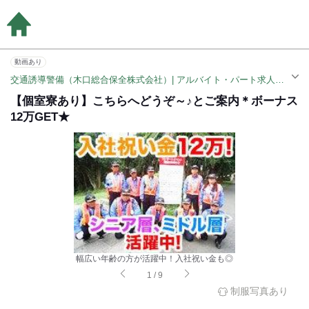
動画あり
交通誘導警備（木口総合保全株式会社）| アルバイト・パート求人（鶴ヶ峰駅）
【個室寮あり】こちらへどうぞ～♪とご案内＊ボーナス
12万GET★
幅広い年齢の方が活躍中！入社祝い金も◎
1
/
9
制服写真あり