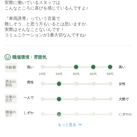
実際に働いているスタッフは
こんなところに喜びを感じているんですよ♪
『車両誘導』っていう言葉で
難しそう…と思う方もいるとは思いますが、
実際はそんなことないんです！
コミュニケーションが1番大切なんですね♪
職場環境・雰囲気
低い
高い
年齢層
10代
20代
30代
40代
50代
男女の
男性
女性
割合
仕事の
一人で
大勢で
仕方
職場の
しずか
にぎやか
様子
もっと見る
業務外交流少ない
業務外交流多い