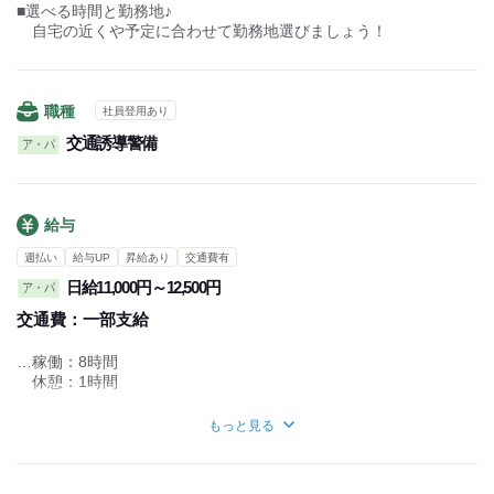
↓ 勤務（4時間）
■選べる時間と勤務地♪
12：00
自宅の近くや予定に合わせて勤務地選びましょう！
↓ 休憩（1時間）
13：00
↓ 勤務（4時間）
17：00
職種
社員登用あり
4h勤務・1h休憩・4h勤務が
交通誘導警備
ア・パ
オーソドックスです◎
間に必ず休憩タイムに挟みますので、
働きやすいシフト勤務ですよ♪
給与
週払い
給与UP
昇給あり
交通費有
日給11,000円～12,500円
ア・パ
交通費：
一部支給
…稼働：8時間
休憩：1時間
【日勤】日給11,000円～12,500円
もっと見る
【夜勤】日給12,500円～14,000円
さらに！資格保持者は