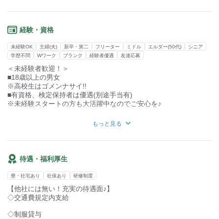
色んな人が通りかかります。
#長期現場もあるので同じ現場で働き続けることも！
#月4万円で寮にも住める！
そんなみなさんに
#まもなくキレイな個室寮完成！
""お足元気をつけてください""って
#給与前払いOK！
経験・資格
ちょっとの気遣いをしたり…
===============================
未経験OK
主婦(夫)
新卒・第二
フリーター
ミドル
エルダー(50代)
シニア
""こんにちわ～""って
ご応募お待ちしております◎
学歴不問
Wワーク
ブランク
経験者優遇
友達応募
あいさつをしたり…
＜未経験者歓迎！＞
■18歳以上の男女
こんなことが中心のオシゴト。
※高校生はゴメンナサイ!!
警備って難しそうと思われがちですが
■有資格、検定保持者は優遇(別途手当有)
挨拶や声掛けができれば
※未経験スタートの方も大活躍中なのでご安心を♪
年齢や経験関係なく誰でもできるカンタンなお仕事なんです♪
◎男性・女性・若手・ベテランなどなど･･･
もっと見る
しっかり研修を行うのでご安心を。
300人規模のスタッフが年齢層幅広く活躍中！
→未経験のシニア・ミドル世代も大活躍中★
アナタの都合に合わせて働くことができるので、安心♪
待遇・福利厚生
寮・社宅あり
社保あり
研修制度
【他社には無い！充実の待遇面♪】
◇交通費規定内支給
◇制服貸与