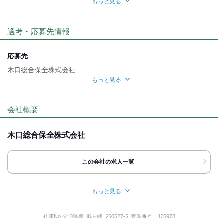
もっと見る
職場環境
選考・応募先情報
禁煙・分煙
魅力的な待遇
応募先
交通費有
寮・社宅あり
社保あり
研修制度
木口総合保全株式会社
もっと見る
自分らしい恰好
面接地
髪自由
髭(ひげ)OK
[最寄駅]
会社概要
応募時のメリット
豊島区
⁄
駒込駅 (徒歩 4分)
東京都
ほか
友達応募
木口総合保全株式会社
[住所]
東京都豊島区駒込1-14-10
この会社の求人一覧
地図・アクセス詳細を見る
もっと見る
担当者
所在地
採用担当
東京都豊島区駒込１丁目１４‐１０
仕事No.
交通誘導_鶴ヶ峰_250527-S
管理番号：
135978