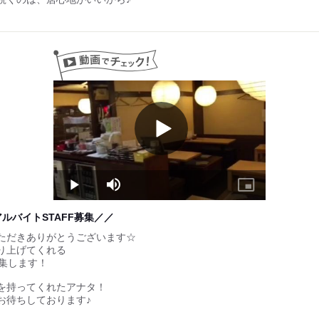
Play
Video
Play
Mute
Picture-
in-
Picture
アルバイトSTAFF募集／／
ただきありがとうございます☆
り上げてくれる
募集します！
を持ってくれたアナタ！
お待ちしております♪