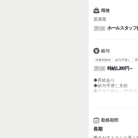
・学生さん…
職種
学校終わりにバイト
駅直通だから無駄な
居酒屋
17:00～22:00
ホールスタッフ
ア・パ
など、働き方は自由！
曜日や時間などお気軽
給与
扶養控除内
給与手渡し
昇
時給1,280円～
ア・パ
◆昇給あり
◆給与手渡し支給
◆月末日締め／翌月15
◆研修期間あり：時給
試用期間：
なし
勤務期間
長期
働きだすとみんな長く