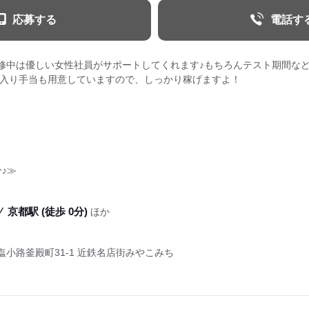
応募する
電話す
修中は優しい女性社員がサポートしてくれます♪もちろんテスト期間な
大入り手当も用意していますので、しっかり稼げますよ！
♪≫
⁄
京都駅 (徒歩 0分)
ほか
小路釜殿町31-1 近鉄名店街みやこみち