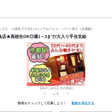
とり八 ≪改札でて1分♪≫）| アルバイト・パート求人（京都駅）
店★高校生OK◎週1～3まで/大入り手当支給
【みやこみち】の人気店♪
1
/
5
動画をチェックして応募しよう！
動画を再生する