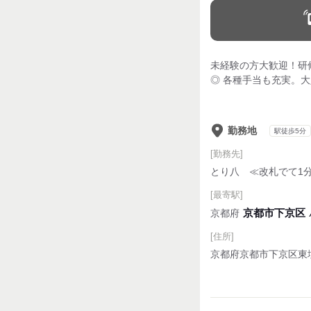
未経験の方大歓迎！研
◎ 各種手当も充実。
勤務地
駅徒歩5分
[勤務先]
とり八 ≪改札でて1分
[最寄駅]
京都市下京区
京都府
[住所]
京都府京都市下京区東塩