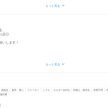
能ですよ◎
もっと見る
スがあります♪
売上げ目標と
おります。
ボーナスが支給されます♪
なし】
円も受け取ることが可能です◎
♪
る、
0に閉まるので、
お店◎
いなしです！
なんてことはありません！
できますよ◎
願いします！
が閉まります！
かり電車帰宅！
もっと見る
。なんてことはないので、
ますので、
などメニューも豊富！
ます!!
楽しみで、
高校生
新卒・第二
フリーター
ミドル
エルダー(50代)
外国人・留学生
学歴不問
TAFFさんも♪
達応募
＞
K
終わりに