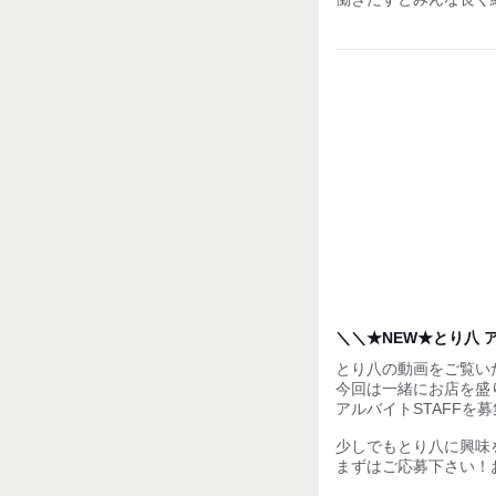
＼＼★NEW★とり八 
とり八の動画をご覧い
今回は一緒にお店を盛
アルバイトSTAFFを
少しでもとり八に興味
まずはご応募下さい！