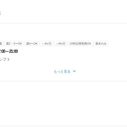
K
週
週2・3〜OK
週4〜OK
～4h/日
～6h/日
10時以降勤務OK
週末のみ
:00～21:00
シフト
もっと見る
もOK
K
にバイト。
時間なし！