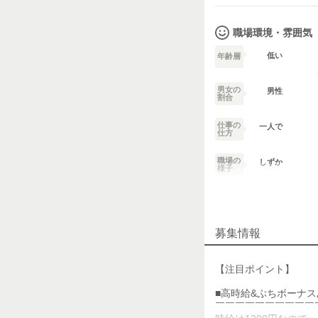
職場環境・雰囲気
低い
年齢層
男女の
男性
割合
仕事の
一人で
仕方
職場の
しずか
様子
業務外交流少ない
募集情報
個性が生かせる
デスクワーク
【注目ポイント】
お客様との対話が
■高時給&ぷちボーナス
少ない
￣￣￣￣￣￣￣￣￣￣