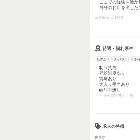
ここでの経験を活か
ふらっと寄っていただ
自分のお店を出した
宴会で利用いただくこ
常連さんも◎
●学生さん歓迎
高校生活躍中。
グラスがあいていたら
高1から、ながーく
「次なにしますか～？
大学入学前にバイト始
とフランクに聞けるよ
そんなお店を目指して
●初バイト・未経験OK
待遇・福利厚生
慣れるまではムリし
社保あり
まかない
研修制
●主婦(主夫)さん歓迎
ブランクがある方で
・制服貸与
丁寧に指導するので
・昇給制度あり
・賞与あり
・大入り手当あり
・給与手渡し
・社会保険制度完備
・面接時は履歴書不要
・ネイルについて
※短めでお願いします
求人の特徴
ベージュやピンクのオ
稼ぎ方
・髪色自由