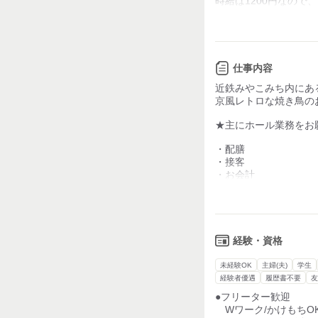
時給は1200円なので、
力仕事が少ない
しっかり稼ぐことが可
さらに！！ぷちボーナ
知識・経験不要
1日の売上げ目標/月の
弊社で基準を用意して
目標を越えると、ぷち
仕事内容
【帰りが遅れる心配
多い方で、15,000
女性の方は要CHECK
近鉄みやこみち内にあ
バイトにくることが、
みやこみちが23:0
京風レトロな焼き鳥の
楽しみになること間違
帰りが遅れちゃう！
安心して帰ることが
★主にホール業務をお
■駅直結の好立地！
￣￣￣￣￣￣￣￣￣
・配膳
みやこみちは、
・接客
23時頃にシャッター
・お会計
なので、閉店後はしっ
・調理補助
終電に乗り遅れた...
・洗い物etc...
安心してくださいね♪
マンツーマンで研修し
■絶品まかない付
バイトデビューの方や
￣￣￣￣￣￣￣￣
経験・資格
未経験の方も
さんしょ焼、焼魚定食
しっかり学ぶことができ
バイト後のまかないが
未経験OK
主婦(夫)
学生
ついつい連勤しちゃうS
経験者優遇
履歴書不要
友
＜ お客様について 
●フリーター歓迎
会社員の方や、
Wワーク/かけもちO
自営業の方など、仕事