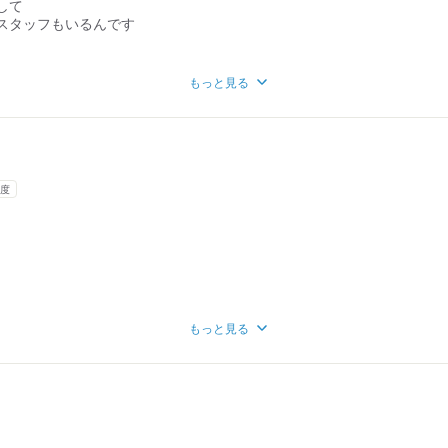
して
いたり、
スタッフもいるんです
とが多いです^^
もっと見る
バイト可能。
」
めませんか!?
うな
います◎
なくても大丈夫ですよ。
度
も、
安心してください！
もっと見る
！
フィスネイルOK