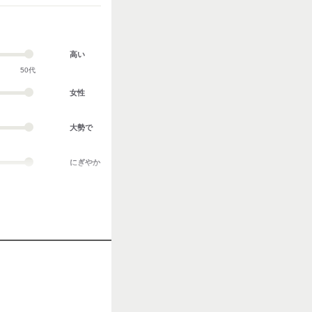
高い
50代
女性
大勢で
にぎやか
業務外交流多い
協調性がある
立ち仕事
お客様との対話が
多い