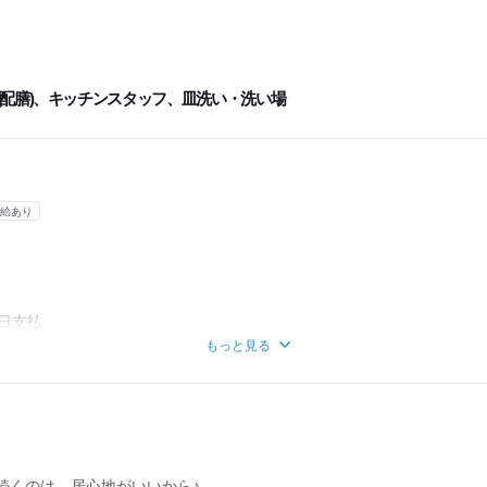
。
時間なし！
(配膳)、キッチンスタッフ、皿洗い・洗い場
にご相談下さい◎
給あり
日支払
変動無し
もっと見る
続くのは、居心地がいいから♪