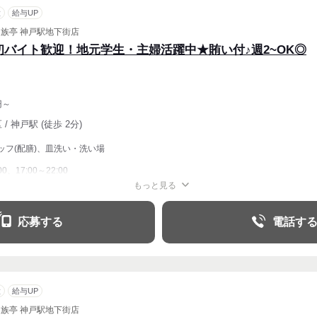
意
給与UP
家族亭 神戸駅地下街店
初バイト歓迎！地元学生・主婦活躍中★賄い付♪週2~OK◎
円～
/ 神戸駅 (徒歩 2分)
ッフ(配膳)、皿洗い・洗い場
00、17:00～22:00
もっと見る
週2・3〜OK
週4〜OK
応募する
電話す
意
給与UP
家族亭 神戸駅地下街店