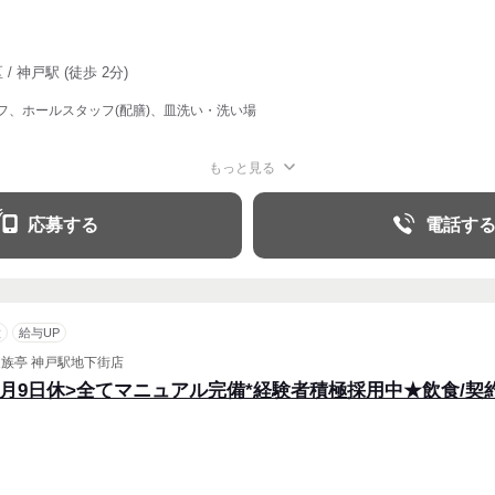
/ 神戸駅 (徒歩 2分)
フ、ホールスタッフ(配膳)、皿洗い・洗い場
もっと見る
週1〜OK
週2・3〜OK
応募する
電話す
意
給与UP
家族亭 神戸駅地下街店
<月9日休>全てマニュアル完備*経験者積極採用中★飲食/契