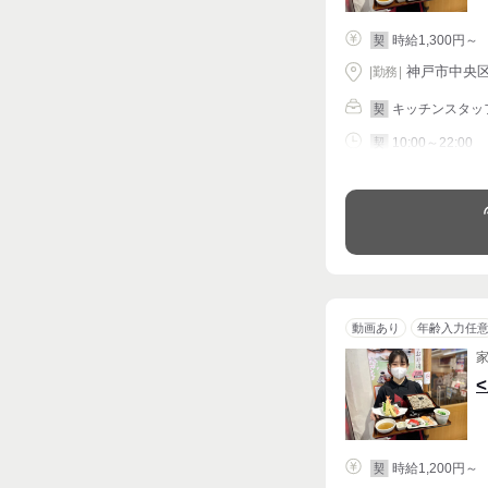
時給1,300円～
契
神戸市中央区 
|
勤務
|
キッチンスタッ
契
10:00～22:00
契
シフト相談
動画あり
年齢入力任
時給1,200円～
契