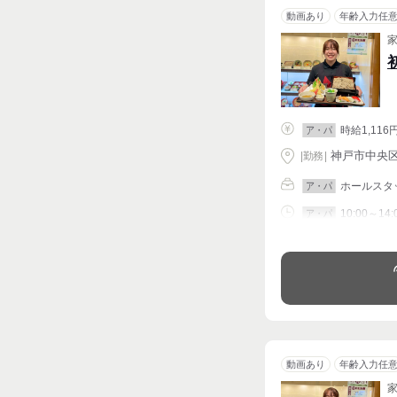
動画あり
年齢入力任
時給1,116
ア・パ
神戸市中央区 
|
勤務
|
ホールスタ
ア・パ
10:00～14:
ア・パ
シフト相談
動画あり
年齢入力任