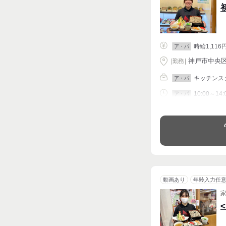
時給1,116
ア・パ
神戸市中央区 
|
勤務
|
キッチンス
ア・パ
10:00～14:
ア・パ
シフト相談
動画あり
年齢入力任