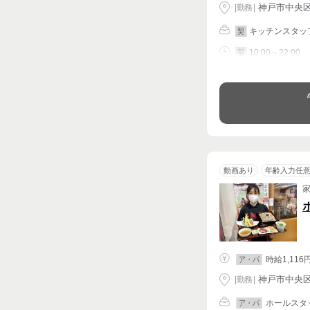
神戸市中央区 
|
勤務
|
キッチンスタッ
契
10:00～22:00
契
シフト相談
動画あり
年齢入力任
時給1,116
ア・パ
神戸市中央区 
|
勤務
|
ホールスタッ
ア・パ