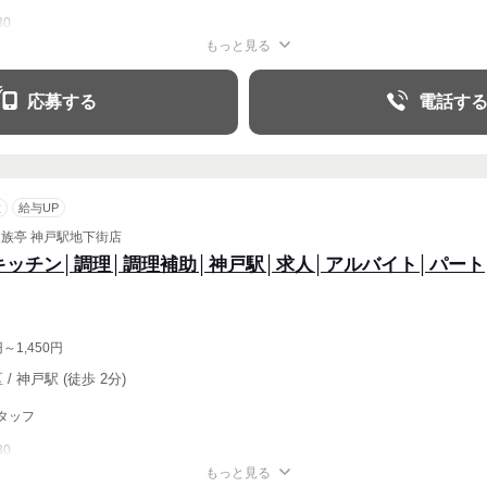
30
もっと見る
週2・3〜OK
週4〜OK
応募する
電話す
意
給与UP
家族亭 神戸駅地下街店
キッチン│調理│調理補助│神戸駅│求人│アルバイト│パート
円～1,450円
/ 神戸駅 (徒歩 2分)
タッフ
30
もっと見る
週2・3〜OK
週4〜OK