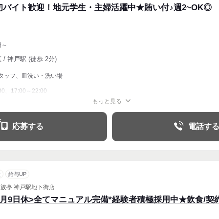
初バイト歓迎！地元学生・主婦活躍中★賄い付♪週2~OK◎
円～
/ 神戸駅 (徒歩 2分)
タッフ、皿洗い・洗い場
00、17:00～22:00
もっと見る
週2・3〜OK
週4〜OK
応募する
電話す
意
給与UP
家族亭 神戸駅地下街店
<月9日休>全てマニュアル完備*経験者積極採用中★飲食/契