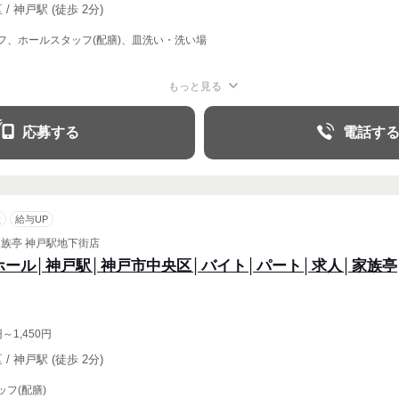
/ 神戸駅 (徒歩 2分)
フ、ホールスタッフ(配膳)、皿洗い・洗い場
もっと見る
週1〜OK
週2・3〜OK
応募する
電話す
意
給与UP
家族亭 神戸駅地下街店
ホール│神戸駅│神戸市中央区│バイト│パート│求人│家族亭
円～1,450円
/ 神戸駅 (徒歩 2分)
フ(配膳)