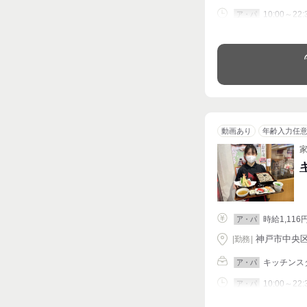
10:00～22:
ア・パ
シフト相談
動画あり
年齢入力任
時給1,116
ア・パ
神戸市中央区 
|
勤務
|
キッチンス
ア・パ
10:00～22:
ア・パ
シフト相談