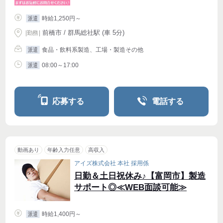
時給1,250円～
派遣
前橋市 / 群馬総社駅 (車 5分)
|
勤務
|
食品・飲料系製造、工場・製造その他
派遣
08:00～17:00
派遣
応募する
電話する
動画あり
年齢入力任意
高収入
アイズ株式会社 本社 採用係
日勤＆土日祝休み♪【富岡市】製造
サポート◎≪WEB面談可能≫
時給1,400円～
派遣