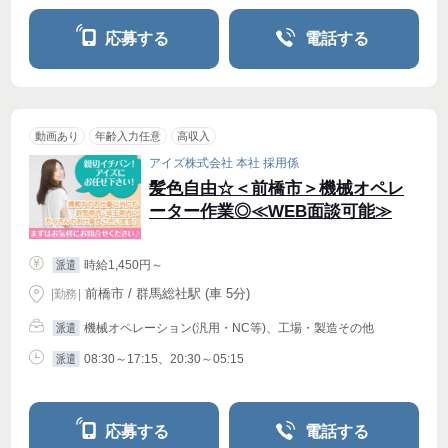
応募する
電話する
動画あり
年齢入力任意
高収入
アイズ株式会社 本社 採用係
髪色自由☆＜前橋市＞機械オペレ
ーター作業◎≪WEB面談可能≫
時給1,450円～
派遣
前橋市 / 群馬総社駅 (車 5分)
|
勤務
|
機械オペレーション(汎用・NC等)、工場・製造その他
派遣
08:30～17:15、20:30～05:15
派遣
応募する
電話する