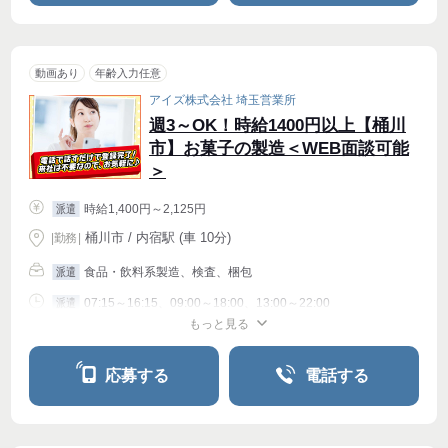
動画あり
年齢入力任意
アイズ株式会社 埼玉営業所
週3～OK！時給1400円以上【桶川
市】お菓子の製造＜WEB面談可能
＞
時給1,400円～2,125円
派遣
桶川市 / 内宿駅 (車 10分)
|
勤務
|
食品・飲料系製造、検査、梱包
派遣
07:15～16:15、09:00～18:00、13:00～22:00
派遣
もっと見る
シフト相談
週4〜OK
応募する
電話する