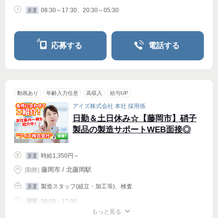
08:30～17:30、20:30～05:30
派遣
応募する
電話する
動画あり
年齢入力任意
高収入
給与UP
アイズ株式会社 本社 採用係
日勤＆土日休み☆【藤岡市】硝子
製品の製造サポートWEB面接◎
時給1,350円～
派遣
藤岡市 / 北藤岡駅
|
勤務
|
製造スタッフ(組立・加工等)、検査
派遣
08:00～17:00
派遣
もっと見る
シフト相談