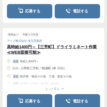
シフト相談
応募する
電話する
動画あり
年齢入力任意
アイズ株式会社 埼玉営業所
高時給1400円～【三芳町】ドライラミネート作業
≪WEB面接可能≫
時給1,400円～
派遣
入間郡三芳町 / 鶴瀬駅 (車 10分)
|
勤務
|
軽作業・物流その他、工場・製造その他
派遣
08:00～17:00、20:00～05:00
派遣
もっと見る
シフト相談
週4〜OK
応募する
電話する