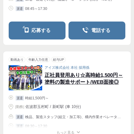
08:45～17:30
派遣
応募する
電話する
動画あり
年齢入力任意
給与UP
アイズ株式会社 本社 採用係
正社員登用あり☆高時給1,500円～
塗料の製造サポート/WEB面接◎
時給1,500円～
派遣
佐波郡玉村町 / 新町駅 (車 10分)
|
勤務
|
検品、製造スタッフ(組立・加工等)、構内作業オペレーター(フォークリフト等)
派遣
08:30～17:30
派遣
もっと見る