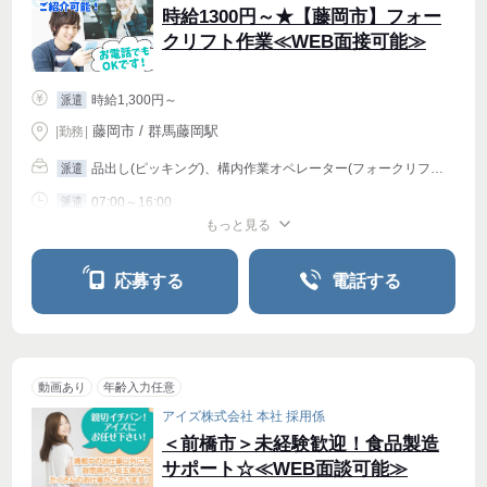
時給1300円～★【藤岡市】フォー
クリフト作業≪WEB面接可能≫
時給1,300円～
派遣
藤岡市 / 群馬藤岡駅
|
勤務
|
品出し(ピッキング)、構内作業オペレーター(フォークリフト等)
派遣
07:00～16:00
派遣
もっと見る
シフト相談
週4〜OK
応募する
電話する
動画あり
年齢入力任意
アイズ株式会社 本社 採用係
＜前橋市＞未経験歓迎！食品製造
サポート☆≪WEB面談可能≫