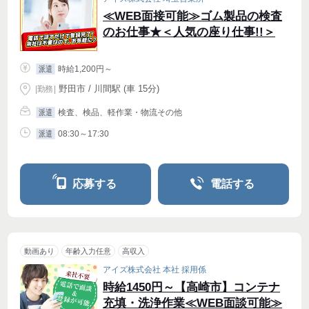
≪WEB面接可能≫ゴム製品の検査
のお仕事★＜人気の座り仕事!!＞
時給1,200円～
派遣
野田市 / 川間駅 (車 15分)
|
勤務
|
検査、検品、軽作業・物流その他
派遣
08:30～17:30
派遣
応募する
電話する
動画あり
年齢入力任意
高収入
アイズ株式会社 本社 採用係
時給1450円～【高崎市】コンテナ
充填・洗浄作業≪WEB面談可能≫