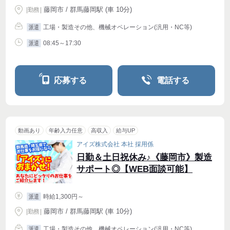
藤岡市 / 群馬藤岡駅 (車 10分)
|
勤務
|
工場・製造その他、機械オペレーション(汎用・NC等)
派遣
08:45～17:30
派遣
応募する
電話する
動画あり
年齢入力任意
高収入
給与UP
アイズ株式会社 本社 採用係
日勤＆土日祝休み♪《藤岡市》製造
サポート◎【WEB面談可能】
時給1,300円～
派遣
藤岡市 / 群馬藤岡駅 (車 10分)
|
勤務
|
工場・製造その他、機械オペレーション(汎用・NC等)
派遣