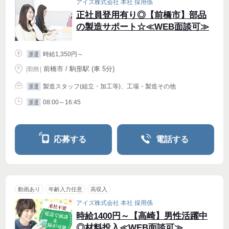
アイズ株式会社 本社 採用係
正社員登用有り◎【前橋市】部品
の製造サポート☆≪WEB面談可≫
時給1,350円～
派遣
前橋市 / 駒形駅 (車 5分)
|
勤務
|
製造スタッフ(組立・加工等)、工場・製造その他
派遣
08:00～16:45
派遣
応募する
電話する
動画あり
年齢入力任意
高収入
アイズ株式会社 本社 採用係
時給1400円～【高崎】男性活躍中
◎材料投入≪WEB面談可≫