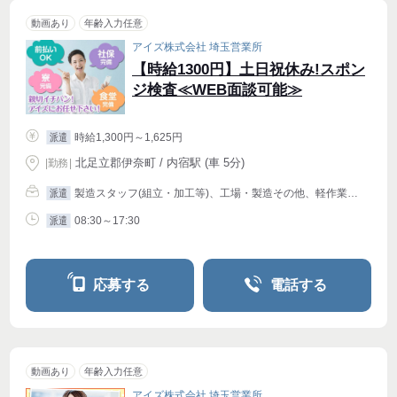
動画あり
年齢入力任意
アイズ株式会社 埼玉営業所
【時給1300円】土日祝休み!スポン
ジ検査≪WEB面談可能≫
時給1,300円～1,625円
派遣
北足立郡伊奈町 / 内宿駅 (車 5分)
|
勤務
|
製造スタッフ(組立・加工等)、工場・製造その他、軽作業・物流その他
派遣
08:30～17:30
派遣
応募する
電話する
動画あり
年齢入力任意
アイズ株式会社 埼玉営業所