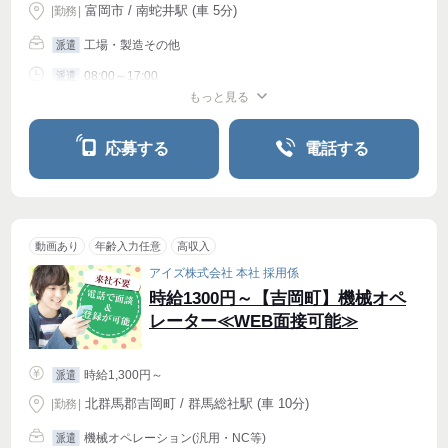
富岡市 / 南蛇井駅 (車 5分)
|
勤務
|
工場・製造その他
派遣
08:00～17:00
派遣
もっと見る
シフト相談
週4〜OK
応募する
電話する
動画あり
年齢入力任意
高収入
アイズ株式会社 本社 採用係
時給1300円～【吉岡町】機械オペ
レーター≪WEB面接可能≫
時給1,300円～
派遣
北群馬郡吉岡町 / 群馬総社駅 (車 10分)
|
勤務
|
機械オペレーション(汎用・NC等)
派遣