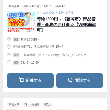
動画あり
年齢入力任意
高収入
給与UP
アイズ株式会社 本社 採用係
時給1300円～《藤岡市》部品管
理・事務のお仕事☆【WEB面談
可】
時給1,300円～
派遣
藤岡市 / 群馬藤岡駅 (車 10分)
|
勤務
|
一般事務職、オフィスその他、品出し(ピッキング)
派遣
08:45～17:30
派遣
応募する
電話する
動画あり
年齢入力任意
高収入