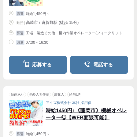
時給1,450円～
派遣
高崎市 / 倉賀野駅 (徒歩 15分)
|
勤務
|
工場・製造その他、構内作業オペレーター(フォークリフト等)
派遣
07:30～16:30
派遣
応募する
電話する
動画あり
年齢入力任意
高収入
給与UP
アイズ株式会社 本社 採用係
時給1450円♪《藤岡市》機械オペレ
ーター◎【WEB面談可能】
時給1,450円～
派遣