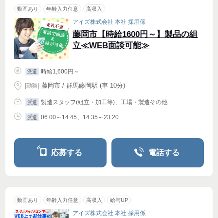
動画あり
年齢入力任意
高収入
アイズ株式会社 本社 採用係
藤岡市【時給1600円～】製品の組
立≪WEB面談可能≫
時給1,600円～
派遣
藤岡市 / 群馬藤岡駅 (車 10分)
|
勤務
|
製造スタッフ(組立・加工等)、工場・製造その他
派遣
06:00～14:45、14:35～23:20
派遣
応募する
電話する
動画あり
年齢入力任意
高収入
給与UP
アイズ株式会社 本社 採用係