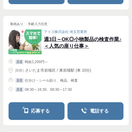
動画あり
年齢入力任意
アイズ株式会社 埼玉営業所
週3日～OK◎小物製品の検査作業♪
＜人気の座り仕事＞
時給1,200円～
派遣
さいたま市岩槻区 / 東岩槻駅 (車 10分)
|
勤務
|
仕分け・シール貼り、検品、検査
派遣
08:30～16:30、08:30～17:30
派遣
応募する
電話する