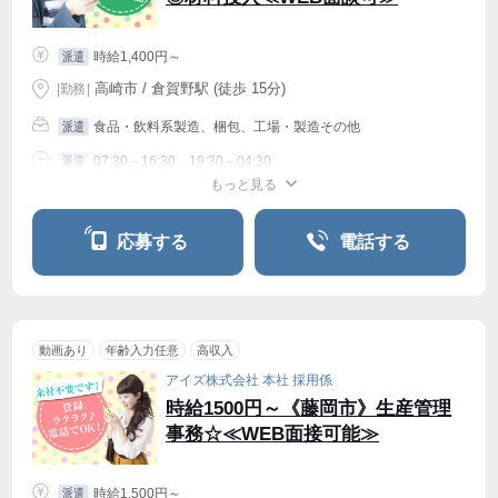
時給1,400円～
派遣
高崎市 / 倉賀野駅 (徒歩 15分)
|
勤務
|
食品・飲料系製造、梱包、工場・製造その他
派遣
07:30～16:30、19:30～04:30
派遣
もっと見る
シフト相談
応募する
電話する
動画あり
年齢入力任意
高収入
アイズ株式会社 本社 採用係
時給1500円～《藤岡市》生産管理
事務☆≪WEB面接可能≫
時給1,500円～
派遣