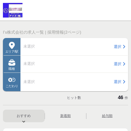
I's株式会社の求人一覧 | 採用情報(2ページ)
未選択
選択
エリア/駅
未選択
選択
職種
未選択
選択
こだわり
46
ヒット数
件
おすすめ
新着順
給与順