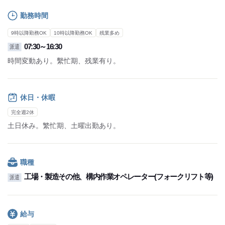
勤務時間
9時以降勤務OK
10時以降勤務OK
残業多め
07:30～16:30
派遣
時間変動あり。繫忙期、残業有り。
休日・休暇
完全週2休
土日休み。繁忙期、土曜出勤あり。
職種
工場・製造その他、構内作業オペレーター(フォークリフト等)
派遣
給与