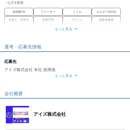
～な方を歓迎
未経験OK
フリーター
ミドル
エルダー(50代)
外国人・留学生
学歴不問
ブランク
経験者優遇
もっと見る
職場環境
車通勤OK
バイク通勤OK
禁煙・分煙
選考・応募先情報
魅力的な待遇
交通費有
社保あり
資格取得支援あり
応募先
アイズ株式会社 本社 採用係
応募時のメリット
もっと見る
WEB登録OK
応募方法
【TEL応募】
会社概要
9:00～18:00は
お電話での応募を歓迎しています!
電話応募は「バイトルを見た」
アイズ株式会社
と言って頂けるとスムーズです。
お電話が繋がらない際は、お手数ですが、