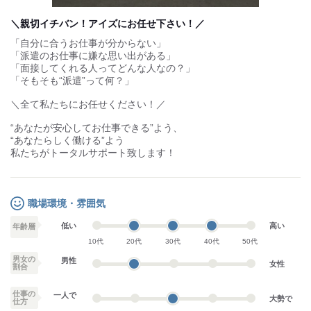
in-
Picture
＼親切イチバン！アイズにお任せ下さい！／
「自分に合うお仕事が分からない」
「派遣のお仕事に嫌な思い出がある」
「面接してくれる人ってどんな人なの？」
「そもそも“派遣”って何？」
＼全て私たちにお任せください！／
“あなたが安心してお仕事できる”よう、
“あなたらしく働ける”よう
私たちがトータルサポート致します！
職場環境・雰囲気
低い
高い
年齢層
10代
20代
30代
40代
50代
男女の
男性
女性
割合
仕事の
一人で
大勢で
仕方