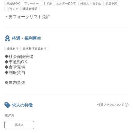
《ここがポイント》
未経験OK
フリーター
ミドル
エルダー(50代)
外国人・留学生
学歴不問
■高時給1450円～
ブランク
経験者優遇
しっかり稼げます♪
・要フォークリフト免許
■車通勤OK
遠方の方でも通いやすいですね☆
待遇・福利厚生
ご興味がある方はぜひご連絡ください。
社保あり
資格取得支援あり
◆社会保険完備
◆車通勤OK
◆食堂完備
◆制服貸与
※屋内禁煙
求人の特徴
特徴フラグについて
稼ぎ方
高収入