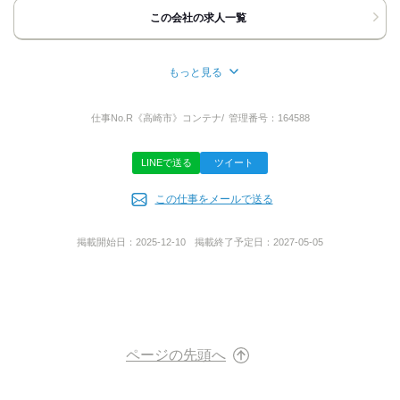
おかけ直し頂きますようお願いします。
この会社の求人一覧
【WEB応募】
WEB応募は24h受付中です。
「応募する」ボタンをクリックしてエントリーをお願いします。
もっと見る
所在地
●個人情報の取り扱い
お預かりした個人情報は、当社の採用選考目的の範囲でのみ利用
群馬県佐波郡玉村町上新田678-2
仕事No.
R《高崎市》コンテナ/
管理番号：
164588
します。
当社は、お預かりする情報を、当社「個人情報方針（※プライバ
シーポリシーページへリンク）」に基づき取り扱います。
LINEで送る
ツイート
株式公開区分
【いきなり応募は不安な方】
この仕事をメールで送る
公開
まずはお問い合わせだけでもOKです!
お気軽にご相談下さい。
掲載開始日：
2025-12-10
掲載終了予定日：
2027-05-05
代表者名
担当者
渡邉 孝宏
採用担当
派遣許認可番号
ページの先頭へ
（派）10-300303