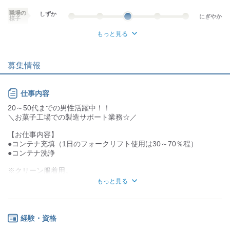
職場の
しずか
にぎやか
様子
もっと見る
業務外交流少ない
業務外交流多い
募集情報
個性が生かせる
協調性がある
デスクワーク
立ち仕事
仕事内容
お客様との対話が
お客様との対話が
20～50代までの男性活躍中！！
少ない
多い
＼お菓子工場での製造サポート業務☆／
力仕事が少ない
力仕事が多い
【お仕事内容】
●コンテナ充填（1日のフォークリフト使用は30～70％程）
知識・経験不要
知識・経験必要
●コンテナ洗浄
※クリーン服着用。
もっと見る
身体を動かすお仕事です◎
分からないことがあっても先輩スタッフの方が
教えてくれるので安心♪
経験・資格