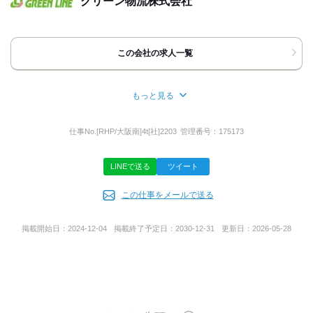
グリーン物流株式会社
※受付時間 9：00～18：00
※採用担当までお願いいたします。
その際「バイトルを見て」と伝えて
いただけるとスムーズです。
この会社の求人一覧
※応募はできればWEBからでお願いします！
▼面接について
※面接の都合が悪くなった場合、
もっと見る
事前にご連絡をお願いします。
所在地
再度、日程を調整させていただきます。
※当日の無断キャンセルはご遠慮ください。
大阪府高槻市西面北２丁目１９‐１
仕事No.
[RHP/大阪南]4t[社]2203
管理番号：
175173
LINEで送る
ツイート
担当者
代表者名
この仕事をメールで送る
採用担当
前久保 拓也
掲載開始日：
2024-12-04
掲載終了予定日：
2030-12-31
更新日：
2026-05-28
事業内容
一般貨物運送事業
第二種利用運送事業
貨物運送取扱事業
倉庫業・自動車分解整備事業