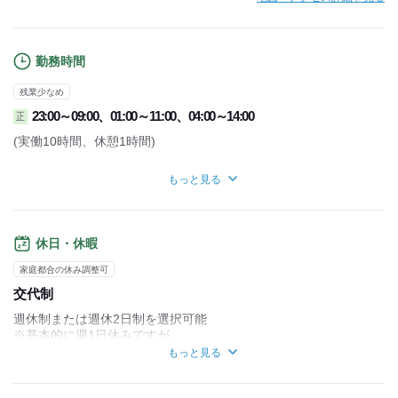
勤務時間
残業少なめ
23:00～09:00、01:00～11:00、04:00～14:00
正
(実働10時間、休憩1時間)
◎勤務地/コースにより勤務時間は異なる
もっと見る
※配送コース決定後は勤務時間固定
◎週5日以上勤務
◎1ヵ月単位の変形労働時間制
◎出勤時間＝トラックが置いてある車庫への出勤時間
休日・休暇
家庭都合の休み調整可
交代制
週休制または週休2日制を選択可能
※基本的に週1日休みですが…
◎ガッチリ稼ぎたい方 → 週1日休み
もっと見る
◎プライベート重視の方 → 週休2日 など働き方を選べます。