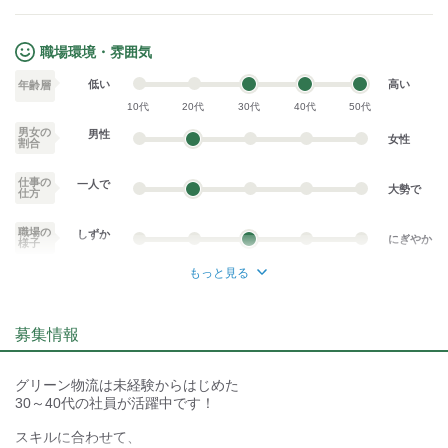
職場環境・雰囲気
低い
高い
年齢層
10代
20代
30代
40代
50代
男女の
男性
女性
割合
仕事の
一人で
大勢で
仕方
職場の
しずか
にぎやか
様子
もっと見る
業務外交流少ない
業務外交流多い
募集情報
個性が生かせる
協調性がある
デスクワーク
立ち仕事
グリーン物流は未経験からはじめた
30～40代の社員が活躍中です！
お客様との対話が
お客様との対話が
少ない
多い
スキルに合わせて、