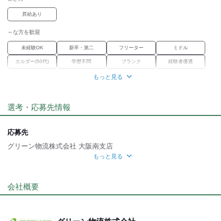
■定年後の再雇用制度あり
■屋内原則禁煙（屋外喫煙可能）
昇給あり
～な方を歓迎
未経験OK
新卒・第二
フリーター
ミドル
エルダー(50代)
学歴不問
ブランク
経験者優遇
女性活躍中
資格習得
正社員経験不問
職種未経験OK
もっと見る
職場環境
選考・応募先情報
車通勤OK
バイク通勤OK
禁煙・分煙
転勤なし
魅力的な待遇
応募先
交通費有
社保あり
研修制度
資格取得支援あり
グリーン物流株式会社 大阪南支店
もっと見る
待遇充実
応募方法
自分らしい恰好
▼カンタンweb応募！24時間受付中！
会社概要
※【応募ボタン】よりご応募ください。
髪自由
折り返し、採用担当者よりご連絡させて頂きます。
▼TELからのご応募、お問い合わせについて