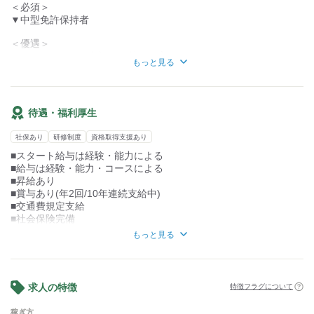
＜必須＞
▼積降ろし
▼中型免許保持者
基本的にカゴ台車を利用。
商品を置いて帰ればOK！
＜優遇＞
▼フォークリフト免許をお持ちの方
もっと見る
《年齢・性別気にせず安心勤務》
…従業員数450名！
20代～50歳まで幅広く活躍中
待遇・福利厚生
未経験の方や男女問わず採用しています♪
社保あり
研修制度
資格取得支援あり
（採用担当より）
■スタート給与は経験・能力による
■給与は経験・能力・コースによる
■昇給あり
■賞与あり(年2回/10年連続支給中)
■交通費規定支給
■社会保険完備
■制服貸与
もっと見る
■研修制度あり
■車・バイク・自転車通勤OK
■休憩室完備
■資格取得支援制度あり(10t免許など)
求人の特徴
特徴フラグについて
■社内教育体制あり
■試用期間あり(3ヵ月/給与同じ)
稼ぎ方