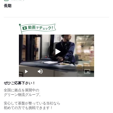
コースや物量により、
長期
月給設定より稼いでいる
スタッフが多数！
＼
＝＝2025年6月の平均月給＝＝
4tドライバー：341,000円
※給与は経験や能力、
コースを考慮し決定します。
試用期間：
なし
Play
Video
Play
Mute
Picture-
in-
Picture
ぜひご応募下さい！
全国に拠点を展開中の
グリーン物流グループ。
安心して基盤が整っている当社なら
初めての方でも挑戦できます！