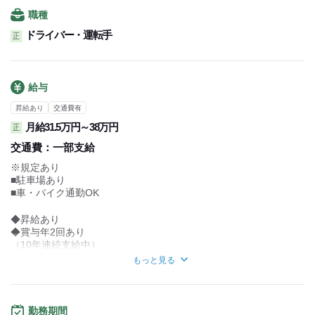
職種
ドライバー・運転手
正
給与
昇給あり
交通費有
月給31.5万円～38万円
正
交通費：
一部支給
※規定あり
■駐車場あり
■車・バイク通勤OK
◆昇給あり
◆賞与年2回あり
（10年連続支給中）
◆出張手当あり
もっと見る
◆残業手当あり
◆試用期間あり(3ヵ月/同月給)
／
勤務期間