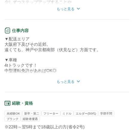
少しずつステップアップすることや
力仕事が少ない
力仕事が多い
資格支援制度を利用してキャリアアップも◎
もっと見る
知識・経験不要
知識・経験必要
でも、30代を過ぎてくると
将来も心配に…
仕事内容
そんな方も大丈夫！
▼配送エリア
再雇用制度があるから定年後もあんしん♪
大阪府下及びその近郊。
遠くても、神戸や京都南部（伏見など）方面です。
創業39年×業界トップクラス！
長く安心して働ける環境です◎
▼車種
4tトラックです！
中型運転免許があればOK◎
▼コース
もっと見る
基本的にはルート配送。
1度覚えてしまえば楽々です！
▼取り扱い商品
経験・資格
メインは食品を扱います。
未経験OK
新卒・第二
フリーター
ミドル
エルダー(50代)
学歴不問
▼積込
ブランク
経験者優遇
基本的に自社倉庫。
※22時～翌5時まで18歳以上の方(省令2号)
ほぼ自社スタッフとのやり取りです。