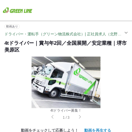
動画あり
ドライバー・運転手（グリーン物流株式会社）| 正社員求人（北野田駅）
4tドライバー｜賞与年2回／全国展開／安定業種｜堺市
美原区
4tドライバー募集！
1
/
3
動画をチェックして応募しよう！
動画を再生する