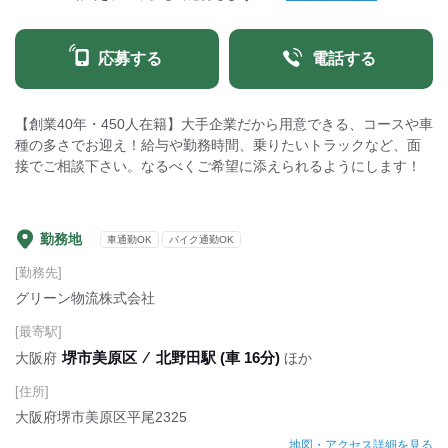
応募する
電話する
【創業40年・450人在籍】大手企業だから用意できる、コースや車
種の多さでお迎え！給与や勤務時間、乗りたいトラックなど、面
接でご相談下さい。なるべくご希望に添えられるようにします！
勤務地
車通勤OK
バイク通勤OK
[勤務先]
グリーン物流株式会社
[最寄駅]
堺市美原区
⁄
北野田駅 (車 16分)
大阪府
ほか
[住所]
大阪府堺市美原区平尾2325
地図・アクセス詳細を見る