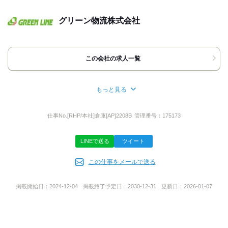
▼TELからのご応募、お問い合わせについて
グリーン物流株式会社
※受付時間 9：00～18：00
※採用担当までお願いいたします。
その際「バイトルを見て」と伝えて
いただけるとスムーズです。
この会社の求人一覧
※応募はできればWEBからでお願いします！
▼面接について
※面接の都合が悪くなった場合、
もっと見る
事前にご連絡をお願いします。
所在地
再度、日程を調整させていただきます。
※当日の無断キャンセルはご遠慮ください。
大阪府高槻市西面北２丁目１９‐１
仕事No.
[RHP/本社]倉庫[AP]2208B
管理番号：
175173
LINEで送る
ツイート
担当者
代表者名
この仕事をメールで送る
採用担当
前久保 拓也
掲載開始日：
2024-12-04
掲載終了予定日：
2030-12-31
更新日：
2026-01-07
事業内容
一般貨物運送事業
第二種利用運送事業