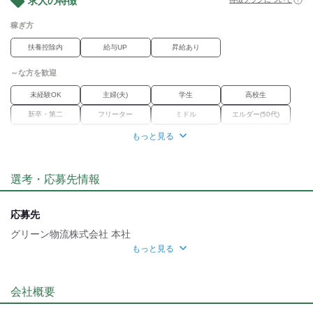
求人の特徴
稼ぎ方
扶養控除内
給与UP
昇給あり
～な方を歓迎
未経験OK
主婦(夫)
学生
高校生
新卒・第二
フリーター
ミドル
エルダー(50代)
学歴不問
Wワーク
ブランク
もっと見る
職場環境
選考・応募先情報
オープニング
車通勤OK
バイク通勤OK
禁煙・分煙
魅力的な待遇
応募先
社保あり
研修制度
グリーン物流株式会社 本社
もっと見る
自分らしい恰好
応募方法
髪自由
髭(ひげ)OK
ネイルOK
ピアスOK
▼カンタンweb応募！24時間受付中！
会社概要
※【応募ボタン】よりご応募ください。
折り返し、採用担当者よりご連絡させて頂きます。