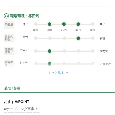
職場環境・雰囲気
低い
高い
年齢層
10代
20代
30代
40代
50代
男女の
男性
女性
割合
仕事の
一人で
大勢で
仕方
職場の
しずか
にぎやか
様子
もっと見る
業務外交流少ない
業務外交流多い
募集情報
個性が生かせる
協調性がある
デスクワーク
立ち仕事
おすすめPOINT
●オープニング事業！
お客様との対話が
お客様との対話が
少ない
多い
￣￣￣￣￣￣￣￣￣￣