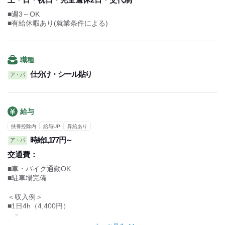
→13:00～18:00
■週3～OK
■学校終わりにサクッと稼ぐ！
■有給休暇あり(就業条件による)
→18:00～22:00
■Wワークと両立！
→16:00～24:00
職種
→21:00～25:00
仕分け・シール貼り
ア・パ
など、時間帯は相談に乗ります！
給与
扶養控除内
給与UP
昇給あり
時給1,177円～
ア・パ
交通費：
■車・バイク通勤OK
■駐車場完備
＜収入例＞
■1日4h（4,400円）
×
週3勤務（月4週換算で計算）