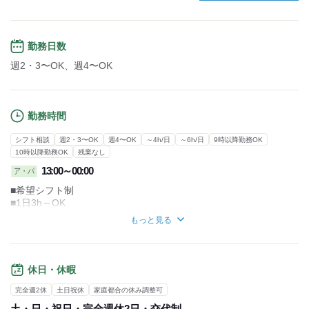
勤務日数
週2・3〜OK、週4〜OK
勤務時間
シフト相談
週2・3〜OK
週4〜OK
～4h/日
～6h/日
9時以降勤務OK
10時以降勤務OK
残業なし
13:00～00:00
ア・パ
■希望シフト制
■1日3h～OK
■週3～OK
もっと見る
■残業なし
■休憩あり
（12:00～13:00はお昼休憩です♪）
休日・休暇
＝＝＝シフト例＝＝＝
完全週2休
土日祝休
家庭都合の休み調整可
■お昼の時間を有効活用◎
土・日・祝日・完全週休2日・交代制