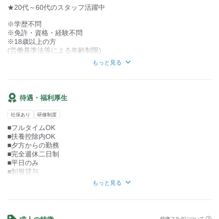
先輩スタッフが丁寧に教えるので
★20代～60代のスタッフ活躍中
安心してスタートできますよ☆
※学歴不問
※免許・資格・経験不問
ご不明点など、
※18歳以上の方
お気軽にお問い合わせくださいね。
(労働基準法等による年齢制限)
もっと見る
【歓迎】
・未経験の方
・主婦(夫)の方
・Wワークの方
待遇・福利厚生
※定年制あり(一律65歳)
社保あり
研修制度
※再雇用あり(70歳まで)
■フルタイムOK
■扶養控除内OK
■夕方からの勤務
■完全週休二日制
■平日のみ
■制服貸与
■休憩室あり
もっと見る
■車・バイク通勤OK
■屋内原則禁煙（屋外喫煙）
特徴フラグについて