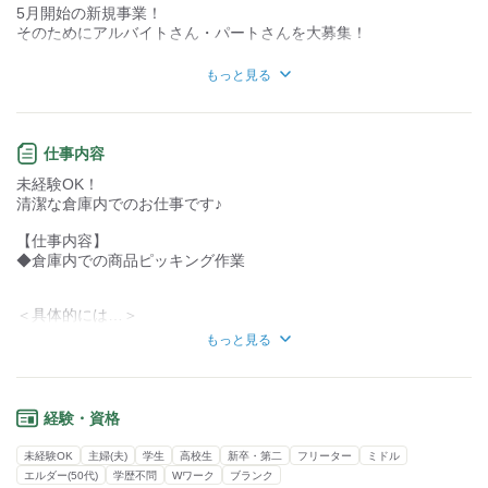
5月開始の新規事業！
力仕事が少ない
力仕事が多い
そのためにアルバイトさん・パートさんを大募集！
お仕事の内容はみんな初めてなので、
知識・経験不要
知識・経験必要
もっと見る
未経験の方でも挑戦できます◎
スーパーでよく見る商品を扱うので、
＜おすすめPOINT＞
親近感がわくかもしれませんね！
■希望シフト制
仕事内容
働きたい時間帯に働けるので、
未経験OK！
家庭やプライベートとも両立♪
●時間帯多数！希望シフト制♪
清潔な倉庫内でのお仕事です♪
￣￣￣￣￣￣￣￣￣￣￣￣￣￣
■かんたん作業
午後からの時間のうち、
【仕事内容】
アルバイトをしたことがない方でも
1日3h～OK！
◆倉庫内での商品ピッキング作業
できるような簡単なおしごとです◎
時間帯はご希望に合わせて！
■オープニング事業
＜具体的には…＞
希望シフト制なので、
5/1～スタートのオープニング事業なので、
倉庫内にて、
プライベートとの両立もばっちり◎
現場スタッフもほぼ全員初心者！
もっと見る
商品（食品）の箱詰めや
シフト数も安定しているので
スタートはみんな同じです♪
仕分け、検品作業をお任せします。
給与にばらつきはありません！
荷物は食料品が中心、軽い物が多いので
経験・資格
負担が少なくラクラク！
未経験OK
主婦(夫)
学生
高校生
新卒・第二
フリーター
ミドル
倉庫内の温度はいつも快適です！
エルダー(50代)
学歴不問
Wワーク
ブランク