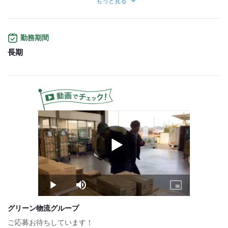
もっと見る
＝月収52,800円
■1日6h（6,600円）
勤務期間
×
週5勤務（月4週換算で計算）
長期
＝月収132,000円
試用期間：
なし
Play
Video
Play
Mute
Picture-
in-
Picture
グリーン物流グループ
ご応募お待ちしています！