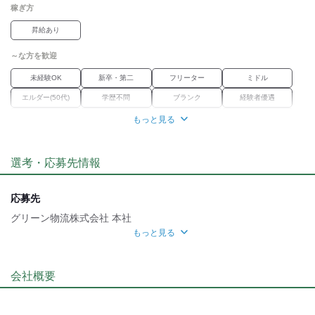
■試用期間あり(3ヵ月/給与同じ)
稼ぎ方
■定年後の再雇用制度あり
■屋内原則禁煙（屋外喫煙可能）
昇給あり
～な方を歓迎
未経験OK
新卒・第二
フリーター
ミドル
エルダー(50代)
学歴不問
ブランク
経験者優遇
女性活躍中
資格習得
正社員経験不問
職種未経験OK
もっと見る
職場環境
選考・応募先情報
車通勤OK
バイク通勤OK
禁煙・分煙
転勤なし
魅力的な待遇
応募先
交通費有
社保あり
研修制度
資格取得支援あり
グリーン物流株式会社 本社
もっと見る
待遇充実
応募方法
自分らしい恰好
▼カンタンweb応募！24時間受付中！
会社概要
※【応募ボタン】よりご応募ください。
髪自由
折り返し、採用担当者よりご連絡させて頂きます。