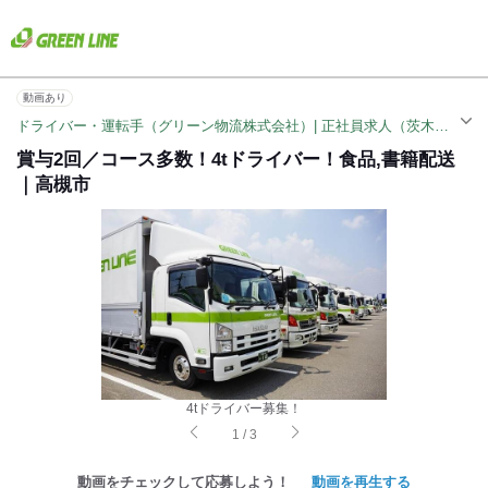
動画あり
ドライバー・運転手（グリーン物流株式会社）| 正社員求人（茨木市駅）
賞与2回／コース多数！4tドライバー！食品,書籍配送
｜高槻市
4tドライバー募集！
1
/
3
動画をチェックして応募しよう！
動画を再生する