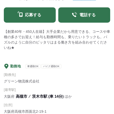
応募する
電話する
【創業40年・450人在籍】大手企業だから用意できる、コースや車
種の多さでお迎え！給与も勤務時間も、乗りたいトラックも。パ
ズルのように自分のピッタリはまる働き方を組み合わせてくださ
いね★
勤務地
車通勤OK
バイク通勤OK
[勤務先]
グリーン物流株式会社
[最寄駅]
高槻市
⁄
茨木市駅 (車 14分)
大阪府
ほか
[住所]
大阪府高槻市西面北2-19-1