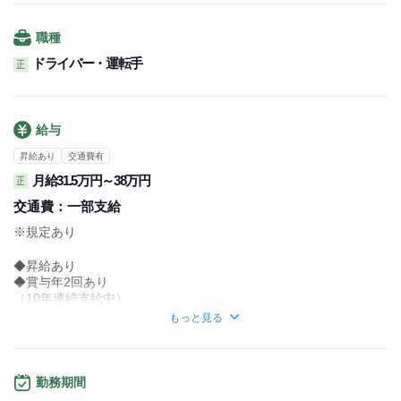
職種
ドライバー・運転手
正
給与
昇給あり
交通費有
月給31.5万円～38万円
正
交通費：
一部支給
※規定あり
◆昇給あり
◆賞与年2回あり
（10年連続支給中）
◆出張手当あり
もっと見る
◆残業手当あり
◆試用期間あり(3ヵ月/同月給)
／
勤務期間
コースや物量により、