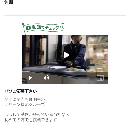
無期
月給設定より稼いでいる
スタッフが多数！
＼
＝＝2025年6月の平均月給＝＝
4tドライバー：341,000円
※給与は経験や能力、
コースを考慮し決定します。
試用期間：
なし
Play
Video
Play
Mute
Picture-
in-
Picture
ぜひご応募下さい！
全国に拠点を展開中の
グリーン物流グループ。
安心して基盤が整っている当社なら
初めての方でも挑戦できます！