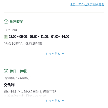
地図・アクセス詳細を見る
勤務時間
シフト相談
23:00～09:00、01:00～11:00、04:00～14:00
正
(実働10時間、休憩1時間)
◎勤務地/コースにより勤務時間は異なる
もっと見る
※配送コース決定後は勤務時間固定
◎週5日以上勤務
◎1ヵ月単位の変形労働時間制
◎出勤時間＝トラックが置いてある車庫への出勤時間
休日・休暇
家庭都合の休み調整可
交代制
週休制または週休2日制を選択可能
※基本的に週1日休みですが…
◎ガッチリ稼ぎたい方 → 週1日休み
もっと見る
◎プライベート重視の方 → 週休2日 など働き方を選べます。