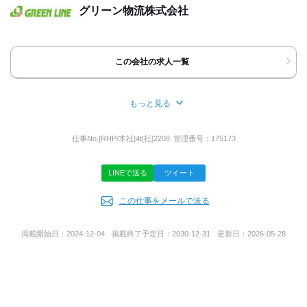
▼TELからのご応募、お問い合わせについて
グリーン物流株式会社
※受付時間 9：00～18：00
※採用担当までお願いいたします。
その際「バイトルを見て」と伝えて
いただけるとスムーズです。
この会社の求人一覧
※応募はできればWEBからでお願いします！
▼面接について
※面接の都合が悪くなった場合、
もっと見る
事前にご連絡をお願いします。
所在地
再度、日程を調整させていただきます。
※当日の無断キャンセルはご遠慮ください。
大阪府高槻市西面北２丁目１９‐１
仕事No.
[RHP/本社]4t[社]2208
管理番号：
175173
LINEで送る
ツイート
担当者
代表者名
この仕事をメールで送る
採用担当
前久保 拓也
掲載開始日：
2024-12-04
掲載終了予定日：
2030-12-31
更新日：
2026-05-28
事業内容
一般貨物運送事業
第二種利用運送事業
貨物運送取扱事業