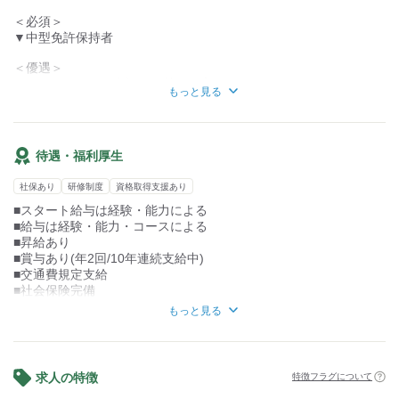
▼運ぶもの
・ドラッグストア
＜必須＞
お菓子や飲料、生活雑貨など。
・書店
▼中型免許保持者
＜優遇＞
まずは丁寧な横乗り研修で
▼フォークリフト免許をお持ちの方
トラックに慣れるところからスタート！
もっと見る
《年齢・性別気にせず安心勤務》
…従業員数450名！
20代～60歳まで幅広く活躍中
待遇・福利厚生
高齢の方や男女問わず採用しています♪
社保あり
研修制度
資格取得支援あり
（採用担当より）
■スタート給与は経験・能力による
■給与は経験・能力・コースによる
■昇給あり
■賞与あり(年2回/10年連続支給中)
■交通費規定支給
■社会保険完備
■制服貸与
もっと見る
■研修制度あり
■車・バイク・自転車通勤OK
■休憩室完備
■資格取得支援制度あり(10t免許など)
求人の特徴
特徴フラグについて
■社内教育体制あり