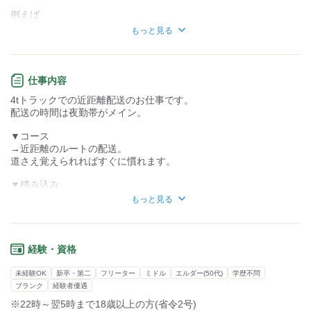
例えば
配達距離・車種・勤務時間・給与
知識・経験不要
知識・経験必要
もっと見る
すべて自分の希望をあわせて
あなただけの働き方を
創業39年の安定企業なので、
組み合わせてください♪
物量やコースなどが急激に変わることはありません。
仕事内容
＿＿＿＿＿＿＿
1度覚えてしまえば、すぐ慣れます◎
4tトラックでの近距離配送のお仕事です。
■4tドライバー
1つのことを丁寧にコツコツ続けられる人におすすめです！
配送の時間は夜勤帯がメイン。
￣￣￣￣￣￣￣
▼配送エリア
▼コース
・兵庫:神戸市・明石市 など
→近距離のルートの配送。
・大阪:府内全域
道さえ覚えられればすぐに慣れます。
・京都:京都駅周辺まで
▼積み込み
→基本的には自社倉庫。
近距離でも長距離でも
もっと見る
ほとんど自社の従業員とのやり取りです。
コースが決まれば、
最初は先輩従業員と一緒に
基本は同じコースを回って頂きます。
覚えて行きましょう！
途中で変更も可能なので、
自由にご相談くださいね◎
経験・資格
▼積卸
→基本的にカゴ台車を利用。
未経験OK
新卒・第二
フリーター
ミドル
エルダー(50代)
学歴不問
＜ 取 引 先 も 多 数 ＞
商品を置いて帰ればOKなので、
ブランク
経験者優遇
・大手スーパー
サクサク配送を進められます。
※22時～翌5時まで18歳以上の方(省令2号)
・大手コンビニ