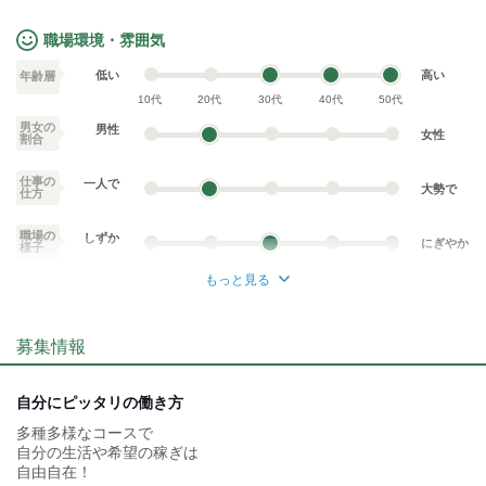
職場環境・雰囲気
低い
高い
年齢層
10代
20代
30代
40代
50代
男女の
男性
女性
割合
仕事の
一人で
大勢で
仕方
職場の
しずか
にぎやか
様子
もっと見る
業務外交流少ない
業務外交流多い
募集情報
個性が生かせる
協調性がある
デスクワーク
立ち仕事
自分にピッタリの働き方
多種多様なコースで
お客様との対話が
お客様との対話が
少ない
多い
自分の生活や希望の稼ぎは
自由自在！
力仕事が少ない
力仕事が多い