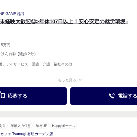
NE GAME 越谷
<未経験大歓迎◎>年休107日以上！安心安定の就労環境♪
.5万円
んげん台駅 (徒歩 2分)
護、デイサービス、医療・介護・福祉その他
もっと見る
週4〜OK
応募する
電話す
あり
年齢入力任意
給与UP
Happyボーナス
カフェ Tsumugi 有明ガーデン店