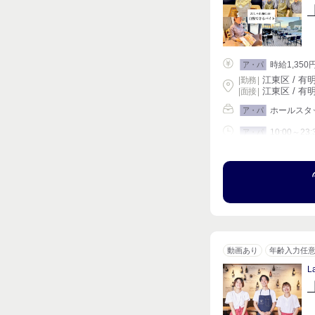
時給1,350
ア・パ
江東区 / 有
|
勤務
|
江東区 / 有
| 面接 |
ホールスタ
ア・パ
10:00～23:
ア・パ
シフト相談
動画あり
年齢入力任
L