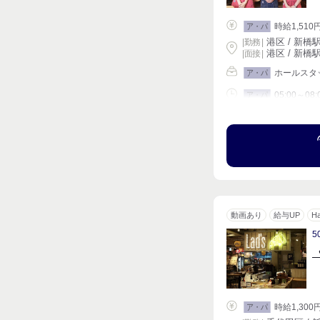
時給1,510
ア・パ
港区 / 新橋駅
|
勤務
|
港区 / 新橋駅
| 面接 |
ホールスタッ
ア・パ
05:00～08:
ア・パ
シフト相談
動画あり
給与UP
H
5
時給1,300
ア・パ