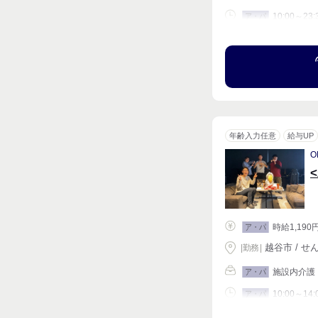
10:00～23:
ア・パ
シフト相談
年齢入力任意
給与UP
O
時給1,190
ア・パ
越谷市 / せ
|
勤務
|
施設内介護
ア・パ
10:00～14:
ア・パ
シフト相談