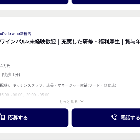
ad's de wine新橋店
<ワインバル>未経験歓迎｜充実した研修・福利厚生｜賞与年
.1万円
 (徒歩 1分)
(配膳)、キッチンスタッフ、店長・マネージャー候補(フード・飲食店)
15:00～00:00、20:00～05:00
もっと見る
週4〜OK
応募する
電話す