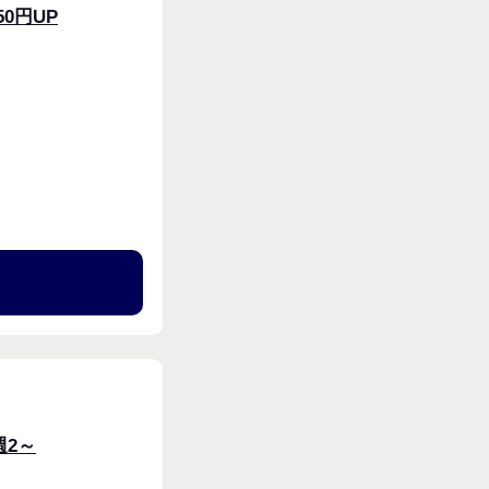
0円UP
る
週2～