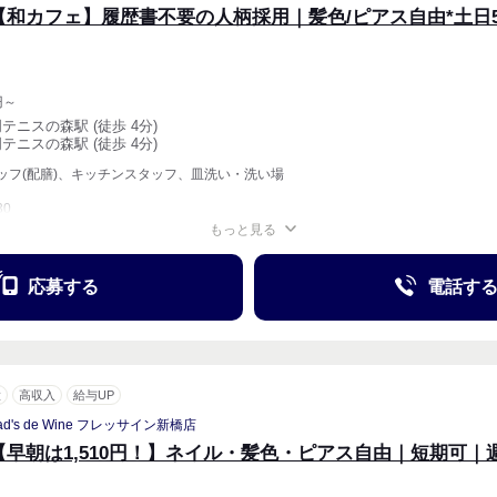
【和カフェ】履歴書不要の人柄採用｜髪色/ピアス自由*土日5
円～
明テニスの森駅 (徒歩 4分)
明テニスの森駅 (徒歩 4分)
ッフ(配膳)、キッチンスタッフ、皿洗い・洗い場
30
もっと見る
週1〜OK
応募する
電話す
意
高収入
給与UP
ad's de Wine フレッサイン新橋店
【早朝は1,510円！】ネイル・髪色・ピアス自由｜短期可｜