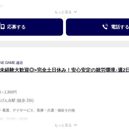
30
もっと見る
週1〜OK
応募する
電話す
NE GAME 越谷
<未経験大歓迎◎>完全土日休み！安心安定の就労環境♪週2日
円～1,300円
んげん台駅 (徒歩 2分)
・看護、デイサービス、医療・介護・福祉その他
00、10:00～16:00
もっと見る
週4〜OK