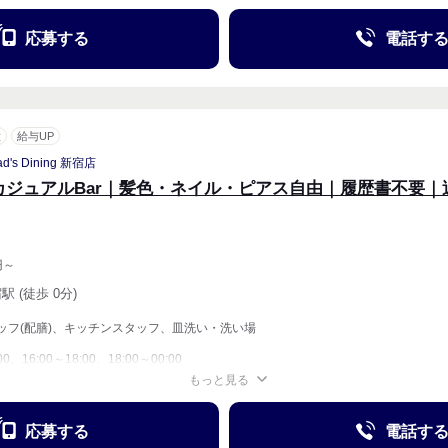
応募する
電話す
意
給与UP
ad's Dining 新宿店
カジュアルBar｜髪色・ネイル・ピアス自由｜履歴書不要｜
円～
駅 (徒歩 0分)
ッフ(配膳)、キッチンスタッフ、皿洗い・洗い場
00、16:00～18:00、18:00～00:00
もっと見る
週1〜OK
週2・3〜OK
応募する
電話す