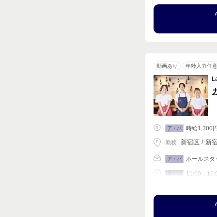
動画あり
年齢入力任
L
時給1,300
ア・パ
新宿区 / 新宿
|
勤務
|
ホールスタ
ア・パ
11:00～16:
ア・パ
シフト相談