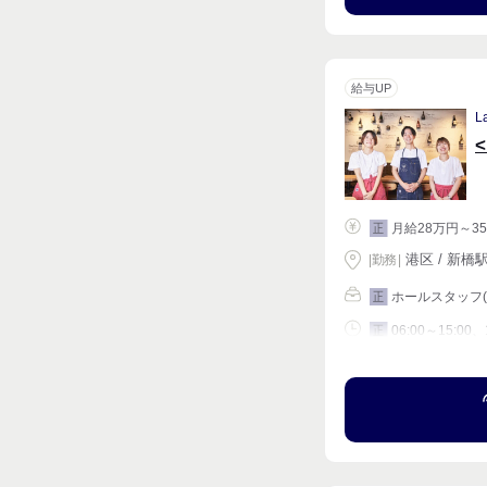
給与UP
L
月給28万円～35
正
港区 / 新橋駅
|
勤務
|
ホールスタッフ
正
06:00～15:00、
正
シフト相談