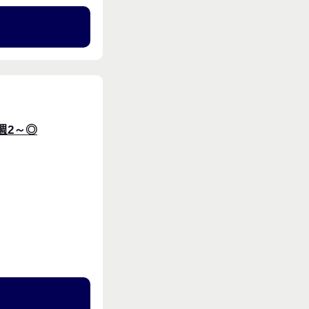
る
週2～◎
週4〜OK
る