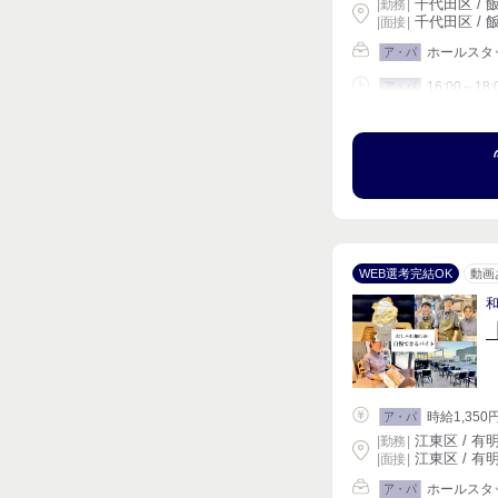
千代田区 / 飯
|
勤務
|
千代田区 / 飯
| 面接 |
ホールスタ
ア・パ
16:00～18:
ア・パ
シフト相談
WEB選考完結OK
動画
和
時給1,350
ア・パ
江東区 / 有
|
勤務
|
江東区 / 有
| 面接 |
ホールスタ
ア・パ