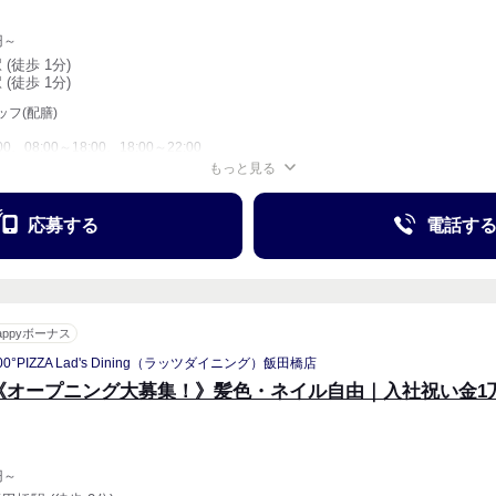
円～
 (徒歩 1分)
 (徒歩 1分)
フ(配膳)
00、08:00～18:00、18:00～22:00
もっと見る
週1〜OK
週2・3〜OK
応募する
電話す
appyボーナス
00°PIZZA Lad's Dining（ラッツダイニング）飯田橋店
《オープニング大募集！》髪色・ネイル自由｜入社祝い金1
円～