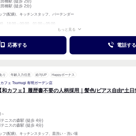
田橋駅 (徒歩 2分)
田橋駅 (徒歩 2分)
ッフ(配膳)、キッチンスタッフ、バーテンダー
00、18:00～00:00、01:00～05:00
もっと見る
週1〜OK
週2・3〜OK
応募する
電話す
あり
年齢入力任意
給与UP
Happyボーナス
カフェ Tsumugi 有明ガーデン店
【和カフェ】履歴書不要の人柄採用｜髪色/ピアス自由*土日5
円～
明テニスの森駅 (徒歩 4分)
明テニスの森駅 (徒歩 4分)
ッフ(配膳)、キッチンスタッフ、皿洗い・洗い場