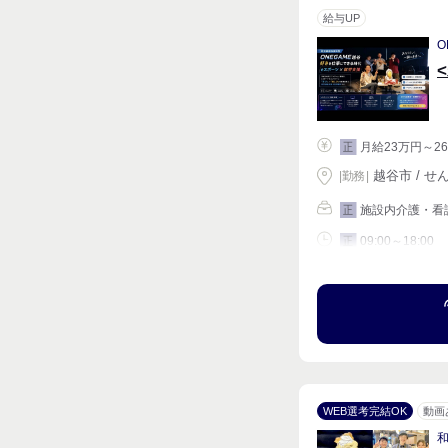
給与UP
O
月給23万円～26
正
越谷市 / せ
|
勤務
|
施設内介護・看
正
09:00～18:00
正
シフト相談
WEB選考完結OK
動画
和