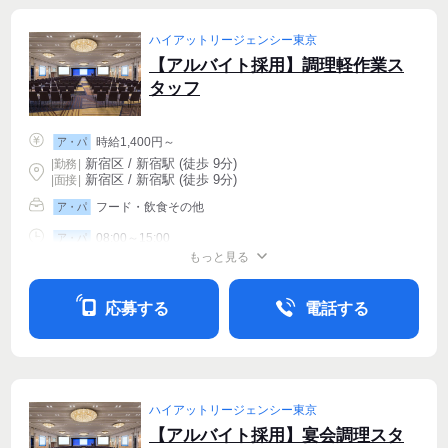
ハイアットリージェンシー東京
【アルバイト採用】調理軽作業ス
タッフ
時給1,400円～
ア・パ
新宿区 / 新宿駅 (徒歩 9分)
|
勤務
|
新宿区 / 新宿駅 (徒歩 9分)
| 面接 |
フード・飲食その他
ア・パ
08:00～15:00
ア・パ
もっと見る
シフト相談
週2・3〜OK
週4〜OK
応募する
電話する
ハイアットリージェンシー東京
【アルバイト採用】宴会調理スタ