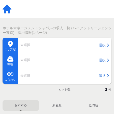
ホテルマネージメントジャパンの求人一覧 (ハイアットリージェンシ
ー東京) | 採用情報(1ページ)
未選択
選択
エリア/駅
未選択
選択
職種
未選択
選択
こだわり
3
ヒット数
件
おすすめ
新着順
給与順