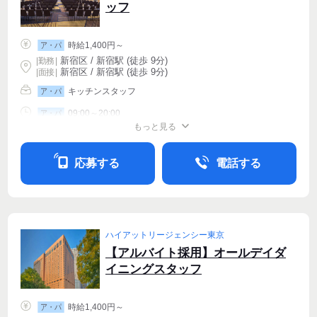
ッフ
時給1,400円～
ア・パ
新宿区 / 新宿駅 (徒歩 9分)
|
勤務
|
新宿区 / 新宿駅 (徒歩 9分)
| 面接 |
キッチンスタッフ
ア・パ
09:00～20:00
ア・パ
もっと見る
シフト相談
週4〜OK
応募する
電話する
ハイアットリージェンシー東京
【アルバイト採用】オールデイダ
イニングスタッフ
時給1,400円～
ア・パ