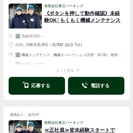
有限会社東立パーキング
《ボタンを押して動作確認》未経
験OK│もくもく機械メンテナンス
月給26万円～
正
川崎市高津区 / 高津駅 (徒歩 5分)
|
勤務
|
機械メンテナンス、機械オペレーション(汎用・NC等)、軽作業・物流その他
正
08:00～17:00
正
もっと見る
週4〜OK
応募する
電話する
動画あり
給与UP
有限会社東立パーキング
≪正社員≫皆未経験スタートで