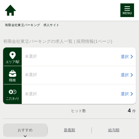
有限会社東立パーキング 求人サイト
有限会社東立パーキングの求人一覧 | 採用情報(1ページ)
未選択
選択
エリア/駅
未選択
選択
職種
未選択
選択
こだわり
4
ヒット数
件
おすすめ
新着順
給与順