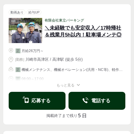
動画あり
給与UP
有限会社東立パーキング
＼未経験でも安定収入／17時帰社
＆残業月5h以内！駐車場メンテ◎
月給26万円～
正
川崎市高津区 / 高津駅 (徒歩 5分)
|
勤務
|
機械メンテナンス、機械オペレーション(汎用・NC等)、軽作業・物流その他
正
08:00～17:00
正
もっと見る
週4〜OK
応募する
電話する
5
日
掲載終了まで残り