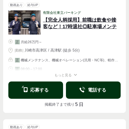
動画あり
給与UP
有限会社東立パーキング
【完全人柄採用】前職は飲食や接
客など！17時退社◎駐車場メンテ
月給26万円～
正
川崎市高津区 / 高津駅 (徒歩 5分)
|
勤務
|
機械メンテナンス、機械オペレーション(汎用・NC等)、軽作業・物流その他
正
08:00～17:00
正
もっと見る
週4〜OK
応募する
電話する
5
日
掲載終了まで残り
動画あり
給与UP