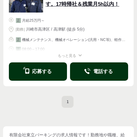
す。17時帰社＆残業月5h以内！
月給25万円～
正
川崎市高津区 / 高津駅 (徒歩 5分)
|
勤務
|
機械メンテナンス、機械オペレーション(汎用・NC等)、軽作業・物流その他
正
08:00～17:00
正
もっと見る
週4〜OK
応募する
電話する
1
有限会社東立パーキング
の求人情報です！勤務地や職種、給