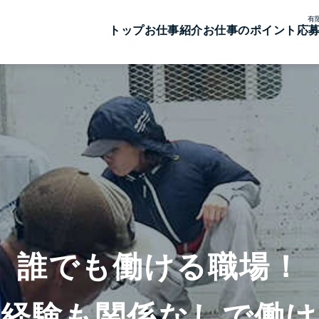
有
トップ
お仕事紹介
お仕事のポイント
応
誰でも働ける職場！

も経験も関係なしで働け