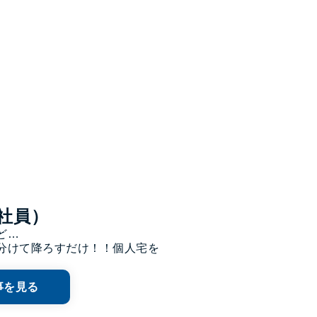
社員）
…

分けて降ろすだけ！！個人宅を
事を見る