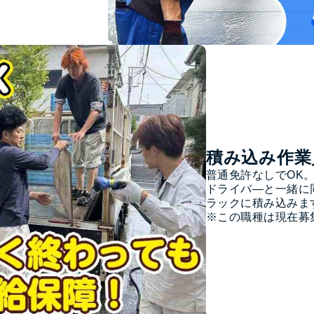
積み込み作業
普通免許なしでOK。
ドライバ―と一緒に
ラックに積み込みま
※この職種は現在募