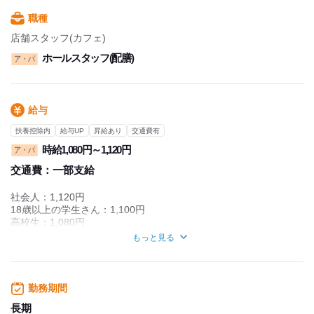
シフト相談OK！
職種
シフトはLINEでみんなでやり取りしていて
急用があればすぐに対応いたします！
店舗スタッフ(カフェ)
ホールスタッフ(配膳)
ア・パ
★実際に働いているスタッフ勤務例
￣￣￣￣￣￣￣￣￣￣￣￣￣￣￣￣
・スタッフA/学生さん/17:00～21:00
給与
土日メインで勤務してます！
土日は時給が上がるのでたくさん稼げますね
扶養控除内
給与UP
昇給あり
交通費有
・スタッフB/主婦(夫)さん/12:00～15:00
時給1,080円～1,120円
ア・パ
家事の空いた時間に入ってます！
交通費：
一部支給
シフトの融通を聞かせてくれるのでとてもありがたいです
・スタッフC/フリーターさん/10:00～17:00
社会人：1,120円
掛け持ちをしながら週4で勤務してます！
18歳以上の学生さん：1,100円
高校生：1,080円
※研修期間は時給1,060円です(全員共通)
もっと見る
★シフトの融通利きます
￣￣￣￣￣￣￣￣￣￣￣￣
＜給与例＞
家事・テスト期間・学校行事・旅行など
お気軽にご相談くださいね
＊お昼にサクッと稼ぎたい学生さん
勤務期間
￣￣￣￣￣￣￣￣￣￣￣￣￣￣￣￣
時給1,100円×5h×週3日勤務
長期