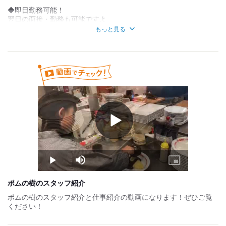
＝月給約66,000円
◆即日勤務可能！
翌日の面接・勤務も可能ですよ
＊ガッツリ稼ぎたいフリーターさん
もっと見る
￣￣￣￣￣￣￣￣￣￣￣￣￣￣￣￣
◆お試し短期もOKです！
時給1,120円×8h×週4日勤務
※詳細は面接にてお話します
＝月給約143,360円
【昇給制度について】
・雇用形態：アルバイト
・昇給額：平均20～40円(1回あたり)※昨年度実績
・回数：年1回(半年に一度査定あり)
・反映時期：当月支給分から反映
・評価手法：：弊社独自のステップアップシートで業務の習得具
合を評価
Play
Video
試用期間：
なし
Play
Mute
Picture-
in-
Picture
ポムの樹のスタッフ紹介
ポムの樹のスタッフ紹介と仕事紹介の動画になります！ぜひご覧
ください！