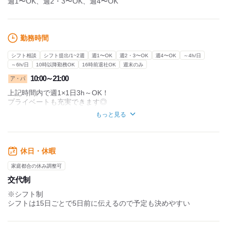
週1〜OK、週2・3〜OK、週4〜OK
勤務時間
シフト相談
シフト提出/1~2週
週1〜OK
週2・3〜OK
週4〜OK
～4h/日
～6h/日
10時以降勤務OK
16時前退社OK
週末のみ
10:00～21:00
ア・パ
上記時間内で週1×1日3h～OK！
プライベートも充実できます◎
もっと見る
休憩時間：勤務時間に準ずる
実働時間：シフトによる
平均所定労働時間：1ヵ月あたり12～128時間※シフトに準ずる
休日・休暇
★シフト例
家庭都合の休み調整可
￣￣￣￣￣￣￣￣￣
交代制
・10：00～15：00
・11：00～16：00
※シフト制
・12：00～15：00
シフトは15日ごとで5日前に伝えるので予定も決めやすい
・12：00～20：00
・17：00～21：00
などなど！