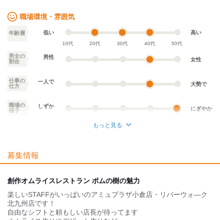
職場環境・雰囲気
低い
高い
年齢層
10代
20代
30代
40代
50代
男女の
男性
女性
割合
仕事の
一人で
大勢で
仕方
職場の
しずか
にぎやか
様子
もっと見る
業務外交流少ない
業務外交流多い
募集情報
個性が生かせる
協調性がある
デスクワーク
立ち仕事
創作オムライスレストラン ポムの樹の魅力
楽しいSTAFFがいっぱいのアミュプラザ小倉店・リバーウォ―ク
お客様との対話が
お客様との対話が
少ない
多い
北九州店です！
自由なシフトと頼もしい店長が待ってます
力仕事が少ない
力仕事が多い