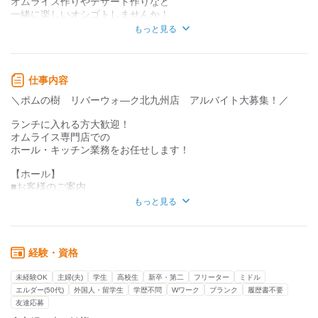
オムライス作りやデザート作りなど
一緒に楽しいオシゴトしませんか！
知識・経験不要
知識・経験必要
もっと見る
《アピールポイント》
■履歴書不要★
★面接は人気の【WEB面接】でOK!!★
■週1×1日3h～OK！
￣￣￣￣￣￣￣￣￣￣￣￣￣￣￣￣￣
仕事内容
■扶養内OK
WEB面接も実施中！
＼ポムの樹 リバーウォ―ク北九州店 アルバイト大募集！／
■まかない持ち帰り可！※タッパー必須！（笑）
フェイスタイムを使って実施します！
■お子さん連れの面接可！
ランチに入れる方大歓迎！
『面接を受けに行く時間がない…』
オムライス専門店での
自由なシフトで学校や家庭との両立もばっちり◎
『おうちで面接を受けたい…』
ホール・キッチン業務をお任せします！
働く主婦(夫)さん応援します！！！
そんな方はぜひウェブ面接をご利用ください
【ホール】
・まかない持ち帰りOK！
■お客様のご案内
・お子さん連れて面接もOK！
■オーダー
もっと見る
コロナの影響で今のアルバイトがなかなか入れない…
■レジなど
そんな方はぜひウチに来てみてください
まずは笑顔でお出迎えをお願いします
【キッチン】
経験・資格
＜こんな方、ぜひ＞
はじめは仕込みや簡単な盛り付けからSTART
＊朝の時間帯にサクっと扶養内で…
慣れてきたら…
未経験OK
主婦(夫)
学生
高校生
新卒・第二
フリーター
ミドル
＊お昼にサクッと稼ぎたい主婦さん
■オムライスの調理
エルダー(50代)
外国人・留学生
学歴不問
Wワーク
ブランク
履歴書不要
＊オシゴト終わりのWワークに！
■デザートの盛り付けなど
友達応募
＊長時間でガッツリ稼ぎたいフリーターさん！