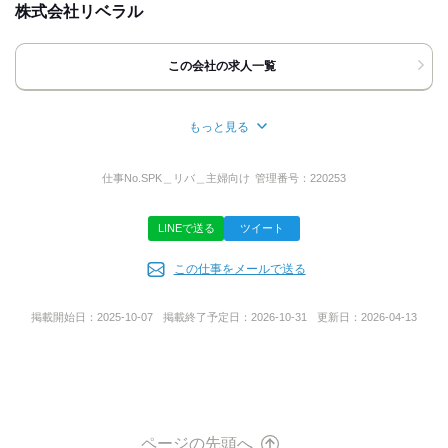
履歴書不要
友達応募
WEB選考完結OK
WEB登録OK
kkw_mk2302
株式会社リベラル
[住所]
kkw_dm2203
福岡県北九州市小倉北区室町1-1-1 4F
この会社の求人一覧
地図・アクセス詳細を見る
もっと見る
応募方法
所在地
最後までご覧頂きありがとうございました！
福岡県北九州市小倉南区葛原3-2-18
仕事No.
SPK＿リバ＿主婦向け
管理番号：
220253
ご応募はお電話またはWEBよりお願い致します。
LINEで送る
ツイート
【お電話の場合】
事業内容
◆11:00~21:30の間で受付けております。
◆「バイトルを見ました」とお伝えください。
この仕事をメールで送る
飲食店3店舗経営
【WEBの場合】
◆「今すぐ応募する」ボタンよりご応募ください。
掲載開始日：
2025-10-07
掲載終了予定日：
2026-10-31
更新日：
2026-04-13
確認次第、メールまたはお電話にてご連絡いたします。
みなさまのご応募をお待ちしております◎
ページの先頭へ