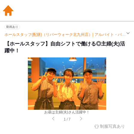
動画あり
ホールスタッフ(配膳)（リバーウォーク北九州店）| アルバイト・パート求人（西小倉駅）
【ホールスタッフ】自由シフトで働ける◎主婦(夫)活
躍中！
お昼は主婦(夫)さん活躍中！
1
/
7
制服写真あり