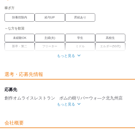
◇お子さんの学校行事等考慮
稼ぎ方
◇制服貸与
扶養控除内
給与UP
昇給あり
◇交通費当社規定内支給
～な方を歓迎
◇食事補助あり
未経験OK
主婦(夫)
学生
高校生
◇履歴書不要
新卒・第二
フリーター
ミドル
エルダー(50代)
◇グループ店優待制度あり
外国人・留学生
学歴不問
Wワーク
ブランク
もっと見る
…お食事代金半額！
職場環境
がんばり次第で正社員へ！
選考・応募先情報
＼あなたのがんばりシッカリ応援します／
駅徒歩5分
禁煙・分煙
魅力的な待遇
＊面接ではこんなことを聞きます
応募先
￣￣￣￣￣￣￣￣￣￣￣￣￣￣￣
交通費有
まかない
創作オムライスレストラン ポムの樹リバーウォ―ク北九州店
・応募のきっかけ
もっと見る
・バイト経験
自分らしい恰好
面接地
・通勤時間
・入りたいシフト
髪自由
[最寄駅]
などなど
会社概要
面接というよりも面談という感じです
応募時のメリット
北九州市小倉北区
⁄
西小倉駅 (徒歩 5分)
福岡県
ほか