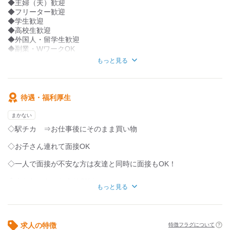
◆主婦（夫）歓迎
＊学校終わりの学生さん
▼ここがポイント▼
◆フリーター歓迎
＊短時間勤務OK！
◎シフト自由！
◆学生歓迎
◎扶養内OK！
◆高校生歓迎
◎駅チカ
◆外国人・留学生歓迎
⇒リバーウォーク北九州店は西小倉駅からとっても近い！
◆副業・WワークOK
◎従業員価格でオムライスが
◆扶養内勤務OK！
食べられちゃいます！
もっと見る
⇒まかないお持ち帰りOK
＼オムライス好きな方、大歓迎／
「駅チカで働きたい」
待遇・福利厚生
「自由なシフトで働きたい」
「まかない付がいいな」
まかない
「お昼の空いた時間に稼ぎたい」
◇駅チカ ⇒お仕事後にそのまま買い物
などなど…
◇お子さん連れて面接OK
理由はなんでもOKです！
ココで働いてみたい！
◇一人で面接が不安な方は友達と同時に面接もOK！
と、思っていただけましたら
お気軽にご応募ください★
◇まかないもちかえりOK！
もっと見る
◇扶養内OK！
◇終電・終バス考慮します!!
求人の特徴
特徴フラグについて