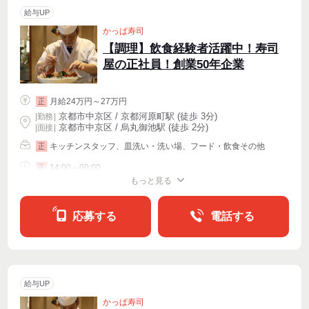
給与UP
かっぱ寿司
【調理】飲食経験者活躍中！寿司
屋の正社員！創業50年企業
月給24万円～27万円
正
京都市中京区 / 京都河原町駅 (徒歩 3分)
|
勤務
|
京都市中京区 / 烏丸御池駅 (徒歩 2分)
| 面接 |
キッチンスタッフ、皿洗い・洗い場、フード・飲食その他
正
14:00～00:00
正
もっと見る
週4〜OK
応募する
電話する
給与UP
かっぱ寿司