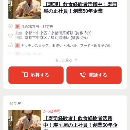
【調理】飲食経験者活躍中！寿司
屋の正社員！創業50年企業
月給28万円～32万円
正
京都市中京区 / 京都河原町駅 (徒歩 3分)
|
勤務
|
京都市中京区 / 烏丸御池駅 (徒歩 2分)
| 面接 |
キッチンスタッフ、皿洗い・洗い場、フード・飲食その他
正
14:00～00:00
正
もっと見る
週4〜OK
応募する
電話する
給与UP
かっぱ寿司
【寿司経験者】飲食経験者活躍
中！寿司屋の正社員！創業50年企