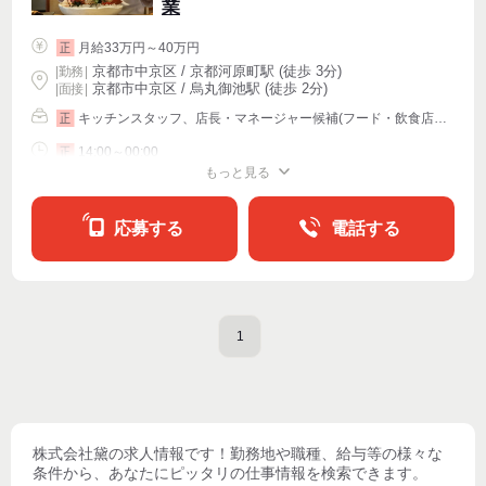
業
月給33万円～40万円
正
京都市中京区 / 京都河原町駅 (徒歩 3分)
|
勤務
|
京都市中京区 / 烏丸御池駅 (徒歩 2分)
| 面接 |
キッチンスタッフ、店長・マネージャー候補(フード・飲食店)、皿洗い・洗い場
正
14:00～00:00
正
もっと見る
週4〜OK
応募する
電話する
1
株式会社黛
の求人情報です！勤務地や職種、給与等の様々な
条件から、あなたにピッタリの仕事情報を検索できます。