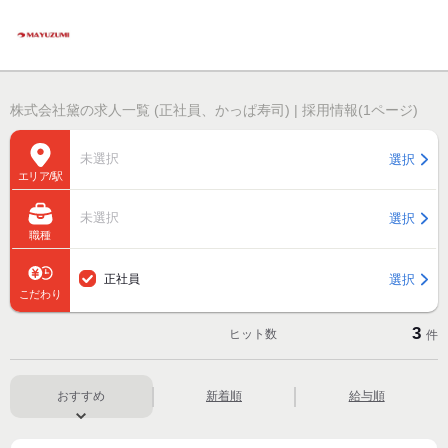
株式会社黛の求人一覧 (正社員、かっぱ寿司) | 採用情報(1ページ)
未選択
選択
エリア/駅
未選択
選択
職種
選択
正社員
こだわり
3
ヒット数
件
おすすめ
新着順
給与順