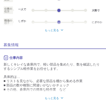
試用期間：
あり
月給23.2698万円〜
仕事の
一人で
大勢で
仕方
試用・研修期間：2か月程度（ご入社のタイミングにより異なる）

試用・研修期間の条件：本採用と同じ
職場の
しずか
にぎやか
様子
もっと見る
業務外交流少ない
業務外交流多い
募集情報
個性が生かせる
協調性がある
デスクワーク
立ち仕事
仕事内容
お客様との対話が
お客様との対話が
新しくキレイな倉庫内で、軽い部品を集めたり、数を確認したり
少ない
多い
するシンプル軽作業をお任せします。
力仕事が少ない
力仕事が多い
具体的は…
■ リストを見ながら、必要な部品を棚から集める作業
知識・経験不要
知識・経験必要
■ 部品の数や種類に間違いがないかチェック
■ その他、倉庫内での簡単な軽作業 など
扱う部品は軽量で小さめのものが中心！
もっと見る
1人でコツコツ・モクモク進める作業が多いため、自分のペースで
働きたい方にもおすすめです。