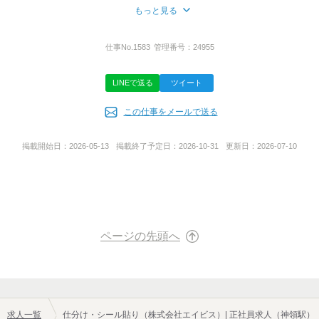
もっと見る
所在地
担当者
愛知県名古屋市中区栄二丁目3番6号 NBF名古屋広小路ビル5F
採用担当
仕事No.
1583
管理番号：
24955
LINEで送る
ツイート
株式公開区分
この仕事をメールで送る
公開
掲載開始日：
2026-05-13
掲載終了予定日：
2026-10-31
更新日：
2026-07-10
代表者名
安田 隆之
派遣許認可番号
ページの先頭へ
23-020357
有料職業紹介事業許可番号
求人一覧
仕分け・シール貼り（株式会社エイビス）| 正社員求人（神領駅）