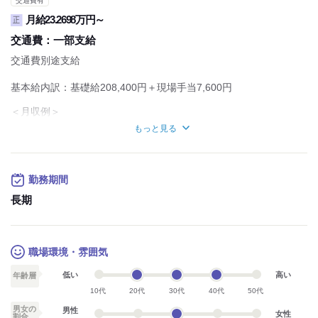
交通費有
月給23.2698万円～
正
交通費：
一部支給
交通費別途支給
基本給内訳：基礎給208,400円＋現場手当7,600円
＜月収例＞
232,698円
もっと見る
基本給：216,000円＋残業代（月10時間程度）
＜想定年収＞299万円
月給216,000円×12か月＋残業代＋賞与
勤務期間
※経験・スキルによって考慮
長期
【待遇・福利厚生】
◇社会保険完備
◇交通費支給（規定有）
◇随時昇給制度を導入
職場環境・雰囲気
★フェアな評価で、納得の昇給を実現！
昇給のチャンスは年1回ではありません。
低い
高い
年齢層
ステップアップのたびに給与も随時アップ！！
10代
20代
30代
40代
50代
スキルや成果をしっかり評価し、スピーディーに反映します。
男女の
男性
女性
割合