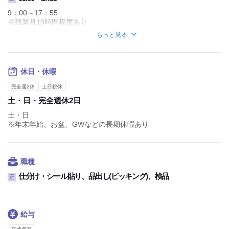
9：00～17：55
※残業月10時間程度あり
休憩時間：60分
もっと見る
実働時間：1日あたり7時間55分
平均所定労働時間：1カ月あたり158.3時間
休日・休暇
完全週2休
土日祝休
土・日・完全週休2日
土・日
※年末年始、お盆、GWなどの長期休暇あり
職種
仕分け・シール貼り、品出し(ピッキング)、検品
正
給与