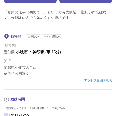
「倉庫の仕事は初めて…」という方も大歓迎！ 難しい作業はな
く、未経験の方でも始めやすい環境です。
勤務地
車通勤OK
バイク通勤OK
[最寄駅]
小牧市
⁄
神領駅 (車 15分)
愛知県
[住所]
愛知県小牧市大草西
※落合公園近く
アクセス詳細を見る
勤務時間
時間固定シフト制
9時以降勤務OK
残業少なめ
09:00～17:55
正