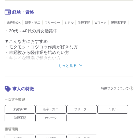
【働きやすいポイント】
経験・資格
■ 新しくキレイな倉庫♪空調完備で一年中快適
■ 天候に左右されない室内作業
未経験OK
新卒・第二
フリーター
ミドル
学歴不問
Wワーク
履歴書不要
■ 軽い部品中心で体への負担少なめ
・20代～40代の男女活躍中
■ 未経験歓迎！覚えやすいシンプル作業
■ 土日休み＋長期休暇あり
▼こんな方におすすめ
・モクモク・コツコツ作業が好きな方
・未経験から軽作業を始めたい方
・キレイな職場で働きたい方
・体への負担が少ない仕事を探している方
もっと見る
・正社員として安定して働きたい方
求人の特徴
特徴フラグについて
～な方を歓迎
未経験OK
新卒・第二
フリーター
ミドル
学歴不問
Wワーク
職場環境