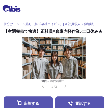
仕分け・シール貼り（株式会社エイビス）| 正社員求人（神領駅）
【空調完備で快適】正社員×倉庫内軽作業♪土日休み★
20代～40代活躍中！
1
/
3
応募する
電話する