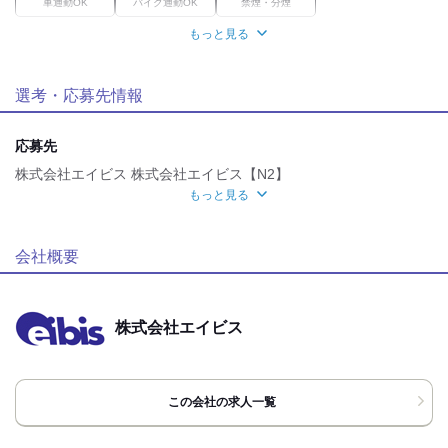
車通勤OK
バイク通勤OK
禁煙・分煙
もっと見る
魅力的な待遇
交通費有
社保あり
選考・応募先情報
自分らしい恰好
髪自由
ネイルOK
応募先
株式会社エイビス 株式会社エイビス【N2】
応募時のメリット
もっと見る
履歴書不要
WEB選考完結OK
WEB登録OK
応募方法
お電話、又は応募ボタンよりお気軽にご応募下さい。
会社概要
◆お電話からのご応募の場合
・「バイトルNEXT、またはバイトルを見た」
と言って頂くとスムーズです
株式会社エイビス
・お問い合わせだけのご連絡も受け付けております
◆【応募する】ボタンからのご応募の場合
・ご自分の携帯電話番号・メールアドレス等、
この会社の求人一覧
普段繋がりやすい連絡先のご記入を お願い致します。