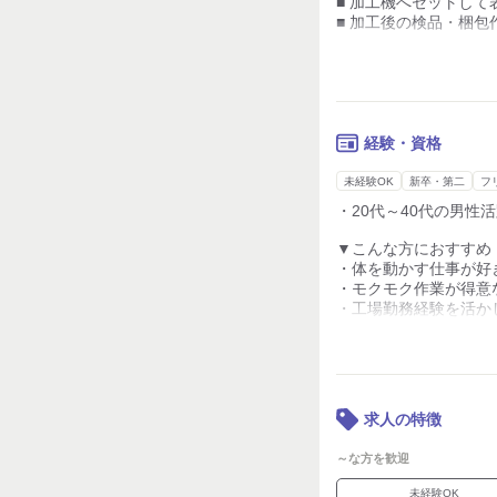
■ 加工機へセットして
■ 加工後の検品・梱包
20kg程度の取り扱い
重たい鋼材は玉掛けク
モクモク作業や体を動
経験・資格
未経験OK
新卒・第二
フ
・20代～40代の男性
▼こんな方におすすめ
・体を動かす仕事が好
・モクモク作業が得意
・工場勤務経験を活か
・安定した環境で長く
・適度に残業してしっ
・加工・検査・運搬な
・土日休みでメリハリ
求人の特徴
～な方を歓迎
未経験OK