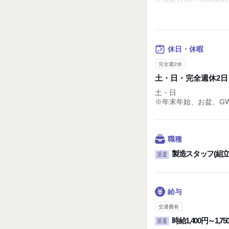
休憩時間：60分
実働時間：1日あたり8
平均所定労働時間：1カ
休日・休暇
完全週2休
土・日・完全週休2日
土・日
※年末年始、お盆、G
職種
製造スタッフ(組
派遣
給与
交通費有
時給1,400円～1,75
派遣