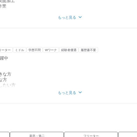
表面加工
作業
がありますが、
もっと見る
レーンを使用して移動するため安心◎
かす仕事が好きな方におすすめです！
リーター
ミドル
学歴不問
Wワーク
経験者優遇
履歴書不要
活躍中
きな方
な方
したい方
働きたい方
もっと見る
かり稼ぎたい方
ど製造業に興味がある方
つけて働きたい方
新卒・第二
フリーター