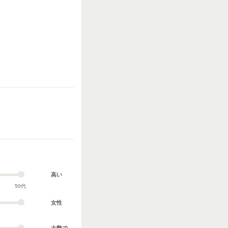
高い
50代
女性
大勢で