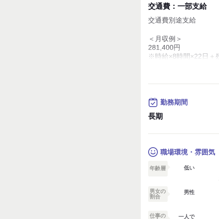
交通費：
一部支給
交通費別途支給
＜月収例＞
281,400円
※時給×8時間×22日
※上記の金額を保証す
【給与】
◆日払い（規定有）
◆週払い（毎週お給料
勤務期間
◆月払い（月末締め/翌
長期
【待遇・福利厚生】
◇履歴書不要
◇有給制度有
◇社会保険完備
職場環境・雰囲気
◇交通費支給（規定有
◇制服貸与
低い
年齢層
◇休憩室、更衣室、ロ
◇お友達紹介で計6万
男女の
男性
割合
試用期間：
なし
仕事の
一人で