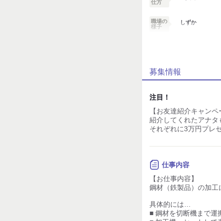
仕方
職場の
しずか
様子
業務外交流少ない
募集情報
個性が生かせる
デスクワーク
注目！
【お友達紹介キャンペ
お客様との対話が
少ない
紹介してくれたアナタ
それぞれに3万円プレ
力仕事が少ない
知識・経験不要
仕事内容
【お仕事内容】
鋼材（鉄製品）の加工
具体的には…
■ 鋼材を切断機まで運