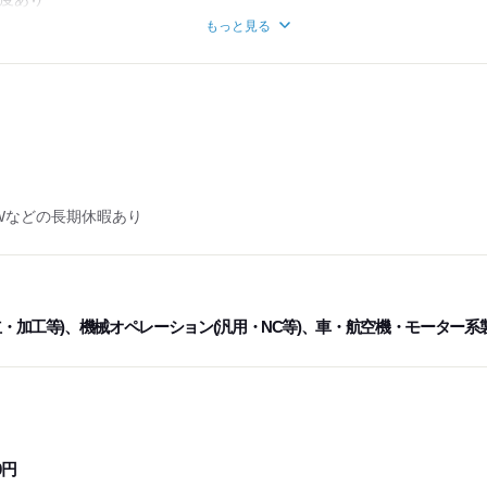
もっと見る
時間
月あたり176時間
Wなどの長期休暇あり
立・加工等)、機械オペレーション(汎用・NC等)、車・航空機・モーター系
0円