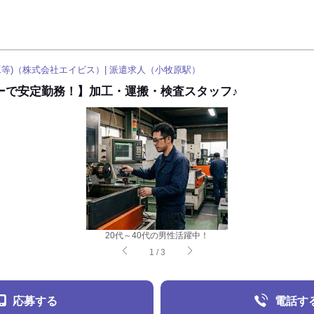
等)（株式会社エイビス）| 派遣求人（小牧原駅）
ーで安定勤務！】加工・運搬・検査スタッフ♪
20代～40代の男性活躍中！
1
/
3
応募する
電話す