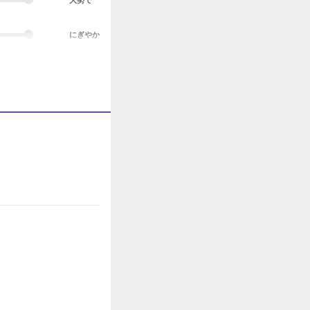
にぎやか
業務外交流多い
協調性がある
立ち仕事
お客様との対話が
多い
力仕事が多い
知識・経験必要