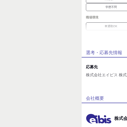
学歴不問
職場環境
車通勤OK
魅力的な待遇
交通費有
選考・応募先情報
応募時のメリット
履歴書不要
応募先
株式会社エイビス 株式
応募方法
WEB or 電話応募
会社概要
株式