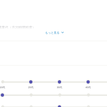
＋残業代（月20時間程度）
るものではございません。
もっと見る
日）
月15日払い）
）
ッカー、喫煙スペース、無料駐車場完備
10代
20代
30代
40代
円進呈中（規定有）