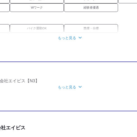
Wワーク
経験者優遇
バイク通勤OK
禁煙・分煙
もっと見る
社保あり
WEB選考完結OK
WEB登録OK
会社エイビス【N3】
もっと見る
会社エイビス