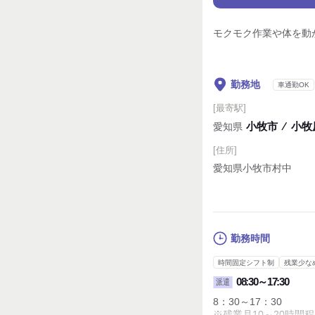
モクモク作業や体を動
勤務地
車通勤OK
[最寄駅]
小牧市
⁄
小牧原
愛知県
[住所]
愛知県小牧市村中
勤務時間
時間固定シフト制
残業少な
08:30～17:30
派遣
8：30～17：30
※残業月10～20時間