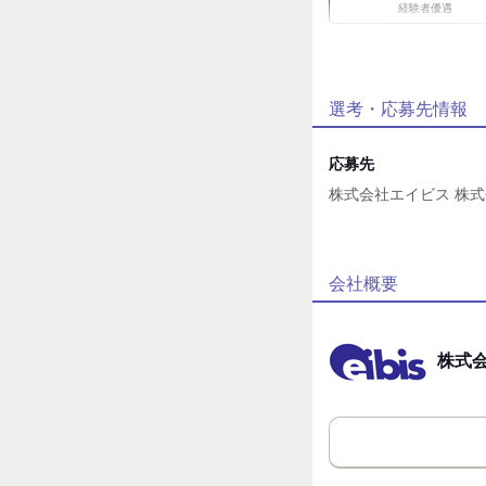
経験者優遇
職場環境
車通勤OK
選考・応募先情報
魅力的な待遇
交通費有
応募先
株式会社エイビス 株式
自分らしい恰好
ネイルOK
応募方法
応募時のメリット
お電話、又は応募ボタ
会社概要
履歴書不要
◆お電話からのご応募
・「バイトルNEXT、
と言って頂くとスム
株式
・お問い合わせだけの
◆【応募する】ボタン
・ご自分の携帯電話番
普段繋がりやすい連