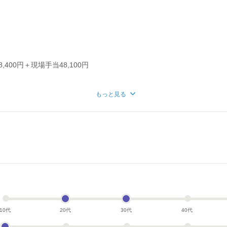
400円＋現場手当48,100円
もっと見る
＋深夜手当＋残業代（月40時間程度）
～
月+深夜手当＋残業代100％支給＋賞与
て考慮
）
得の昇給を実現！
回ではありません。
に給与も随時アップ！！
10代
20代
30代
40代
り評価し、スピーディーに反映します。