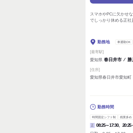
スマホやPCに欠かせな
でしっかり休める正社
勤務地
車通勤OK
[最寄駅]
春日井市
⁄
勝
愛知県
[住所]
愛知県春日井市愛知町
勤務時間
時間固定シフト制
残業多め
08:25～17:30、20:25
正