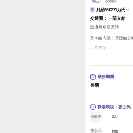
週払い
交通費有
月給36.0271万円～
正
交通費：
一部支給
交通費別途支給
基本給内訳：基礎給208,
＜月収例＞
360,271円
基本給：256,500円
＜想定年収＞452万円
256,500円×12か
勤務期間
※経験・スキルによっ
長期
【待遇・福利厚生】
◇社会保険完備
◇交通費支給（規定有
◇随時昇給制度を導入
職場環境・雰囲気
★フェアな評価で、納
昇給のチャンスは年1
低い
年齢層
ステップアップのたび
スキルや成果をしっか
男女の
男性