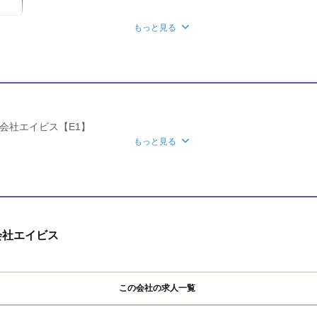
もっと見る
バイク通勤OK
禁煙・分煙
社保あり
会社エイビス【E1】
もっと見る
ンよりお気軽にご応募下さい。
WEB登録OK
の場合
またはバイトルを見た」
ーズです
会社エイビス
ご連絡も受け付けております
からのご応募の場合
号・メールアドレス等、
この会社の求人一覧
絡先のご記入を お願い致します。