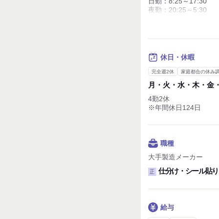
日勤：8:25～17:30
夜勤：20:25～5:30
※月40時間程度残業あ
休憩時間：65分
実働時間：1日あたり8
平均所定労働時間：1カ
休日・休暇
完全週2休
家庭都合の休み
月・火・水・木・金
4勤2休
※年間休日124日
職種
大手製造メーカー
仕分け・シール貼り
正
給与