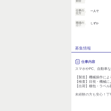
割合
仕事の
一人で
仕方
職場の
しずか
様子
業務外交流少ない
募集情報
個性が生かせる
デスクワーク
仕事内容
お客様との対話が
スマホやPC、自動車
少ない
【製造】機械操作によ
力仕事が少ない
【検査】目視・機械に
【出荷】梱包・ラベル
知識・経験不要
未経験の方も安心！丁
▼おススメPOINT
・ 月収36万円以上可