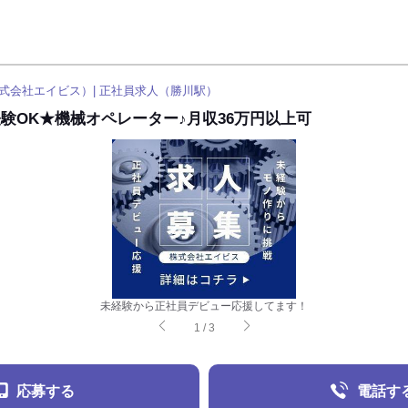
式会社エイビス）| 正社員求人（勝川駅）
経験OK★機械オペレーター♪月収36万円以上可
未経験から正社員デビュー応援してます！
1
/
3
応募する
電話す