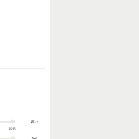
高い
50代
女性