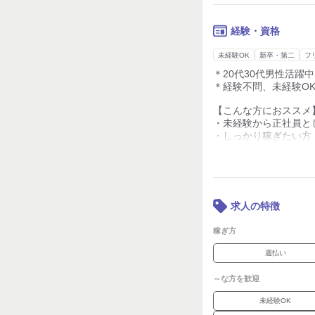
・ 未経験歓迎！異業
・ 正社員採用／安定
・ スマホ・PCに欠
経験・資格
・ 研修制度充実！工
未経験OK
新卒・第二
フ
＊20代30代男性活躍中
＊経験不問、未経験O
【こんな方におススメ
・未経験から正社員と
・しっかり稼ぎたい方
・コツコツ・モクモク
・機械操作やものづく
・工場・製造業の経験
・4勤2休でしっかり
求人の特徴
など・・・
稼ぎ方
1つでも当てはまる方
ぜひご応募ください！
週払い
～な方を歓迎
未経験OK