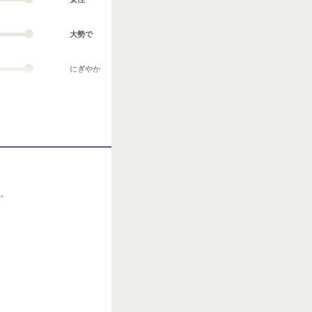
大勢で
にぎやか
業務外交流多い
協調性がある
立ち仕事
お客様との対話が
す。
多い
力仕事が多い
知識・経験必要