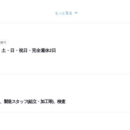
り
もっと見る
時間
月あたり160時間
調整可
・土・日・祝日・完全週休2日
、製造スタッフ(組立・加工等)、検査