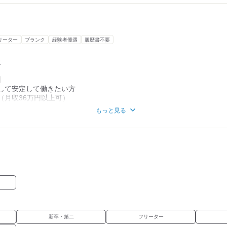
種からの転職者多数活躍中
企業で長期勤務可能
かせない製品づくりに携われる！
場未経験でも安心スタート
リーター
ブランク
経験者優遇
履歴書不要
K
】
して安定して働きたい方
（月収36万円以上可）
作業が好きな方
もっと見る
りに興味がある方
を活かしたい方
休みながら働きたい方
は
！
新卒・第二
フリーター