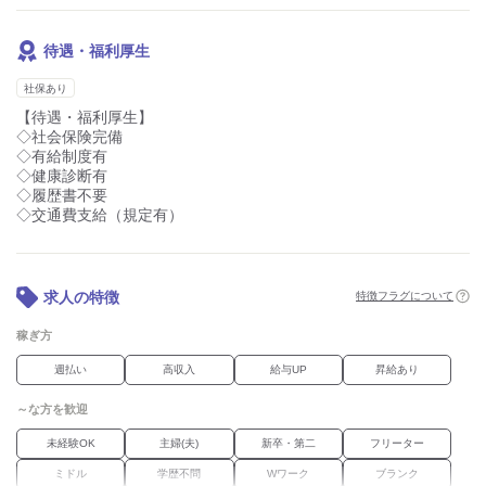
・安定企業で長く働きたい方
・交替勤務でメリハリをつけて働きたい方
・未経験から製造業にチャレンジしたい方
待遇・福利厚生
・電子部品・半導体業界に興味がある方
・体を動かしながら働きたい方
社保あり
【待遇・福利厚生】
◇社会保険完備
◇有給制度有
◇健康診断有
◇履歴書不要
◇交通費支給（規定有）
求人の特徴
特徴フラグについて
稼ぎ方
週払い
高収入
給与UP
昇給あり
～な方を歓迎
未経験OK
主婦(夫)
新卒・第二
フリーター
ミドル
学歴不問
Wワーク
ブランク