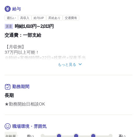
給与
週払い
高収入
給与UP
昇給あり
交通費有
時給1,610円～2,013円
派遣
交通費：
一部支給
【月収例】
37万円以上可能！
※時給×実働8時間×22日+残業代+深夜手当
※月収例は一例であり、収入を保証するものではありません
もっと見る
【給与】
◆週払い（毎週お給料日）
◆月払い（月末締め/翌月15日払い）
勤務期間
【待遇・福利厚生】
長期
◇社会保険完備
★勤務開始日相談OK
◇有給制度有
◇健康診断有
◇履歴書不要
◇交通費支給（規定有）
職場環境・雰囲気
試用期間：
なし
低い
高い
年齢層