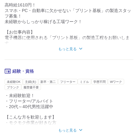
高時給1610円！
スマホ・PC・自動車に欠かせない「プリント基板」の製造スタッ
フ募集！
未経験からしっかり稼げる工場ワーク！
【お仕事内容】
電子機器に使用される「プリント基板」の製造工程をお願いしま
す。
もっと見る
具体的には…
■ 専用機械へ材料をセット
■ 機械操作による穴あけ加工
経験・資格
■ めっき加工の補助作業
■ 加工後の製品チェック
未経験OK
主婦(夫)
新卒・第二
フリーター
ミドル
学歴不問
Wワーク
■ 材料準備・段取り作業
ブランク
履歴書不要
■ 生産設備の簡単なメンテナンス
・未経験歓迎！
・フリーター/アルバイト
基本的には、決められた手順に沿って進める作業です◎
・20代～40代男性活躍中
機械オペレーター業務が中心となるため、モクモク作業が好きな
方におすすめ！
【こんな方を歓迎します】
・モクモク作業が好きな方
未経験の方でも、先輩スタッフが一つずつ丁寧に教えてくれる環
・機械操作や工場作業に興味がある方
境なので安心です♪
もっと見る
・夜勤ありでしっかり稼ぎたい方