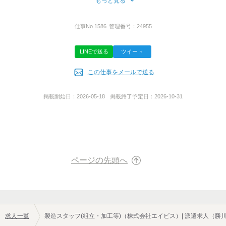
もっと見る
所在地
愛知県名古屋市中区栄二丁目3番6号 NBF名古屋広小路ビル5F
仕事No.
1586
管理番号：
24955
LINEで送る
ツイート
株式公開区分
この仕事をメールで送る
公開
掲載開始日：
2026-05-18
掲載終了予定日：
2026-10-31
代表者名
安田 隆之
派遣許認可番号
ページの先頭へ
23-020357
有料職業紹介事業許可番号
求人一覧
製造スタッフ(組立・加工等)（株式会社エイビス）| 派遣求人（勝
23-ユ-301393