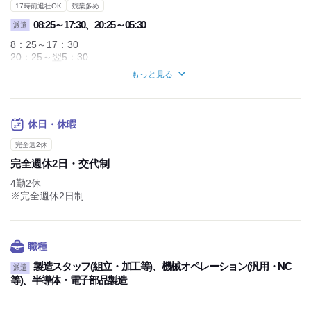
17時前退社OK
残業多め
08:25～17:30、20:25～05:30
派遣
8：25～17：30
20：25～翌5：30
※4勤2休、日夜勤交替制
もっと見る
休憩時間：65分
実働時間：1日あたり8時間
平均所定労働時間：1カ月あたり165時間
休日・休暇
完全週2休
完全週休2日・交代制
4勤2休
※完全週休2日制
職種
製造スタッフ(組立・加工等)、機械オペレーション(汎用・NC
派遣
等)、半導体・電子部品製造