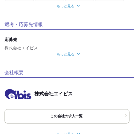
もっと見る
職場環境
車通勤OK
禁煙・分煙
選考・応募先情報
魅力的な待遇
交通費有
社保あり
応募先
株式会社エイビス
自分らしい恰好
もっと見る
髪自由
ピアスOK
応募方法
応募時のメリット
WEB or 電話応募
会社概要
履歴書不要
WEB登録OK
株式会社エイビス
この会社の求人一覧