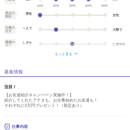
10代
20代
30代
40代
50代
男女の
男性
女性
割合
仕事の
一人で
大勢で
仕方
職場の
しずか
にぎやか
様子
もっと見る
業務外交流少ない
業務外交流多い
募集情報
個性が生かせる
協調性がある
デスクワーク
立ち仕事
注目！
【お友達紹介キャンペーン実施中！】
お客様との対話が
お客様との対話が
少ない
多い
紹介してくれたアナタも、お仕事始めたお友達も！
それぞれに3万円プレゼント！（規定あり）
力仕事が少ない
力仕事が多い
知識・経験不要
知識・経験必要
仕事内容