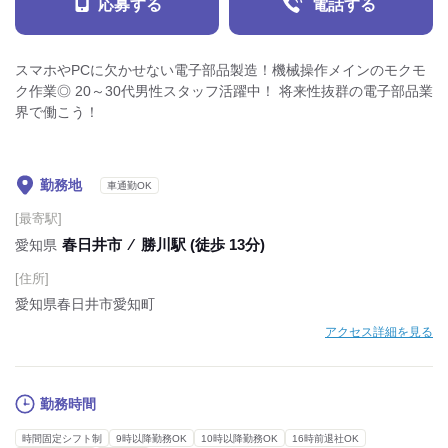
応募する
電話する
スマホやPCに欠かせない電子部品製造！機械操作メインのモクモ
ク作業◎ 20～30代男性スタッフ活躍中！ 将来性抜群の電子部品業
界で働こう！
勤務地
車通勤OK
[最寄駅]
春日井市
⁄
勝川駅 (徒歩 13分)
愛知県
[住所]
愛知県春日井市愛知町
アクセス詳細を見る
勤務時間
時間固定シフト制
9時以降勤務OK
10時以降勤務OK
16時前退社OK