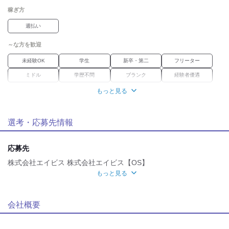
稼ぎ方
週払い
～な方を歓迎
未経験OK
学生
新卒・第二
フリーター
ミドル
学歴不問
ブランク
経験者優遇
もっと見る
職場環境
車通勤OK
バイク通勤OK
禁煙・分煙
選考・応募先情報
自分らしい恰好
髪自由
ピアスOK
応募先
株式会社エイビス 株式会社エイビス【OS】
応募時のメリット
もっと見る
履歴書不要
友達応募
WEB選考完結OK
WEB登録OK
応募方法
WEB or 電話応募
会社概要