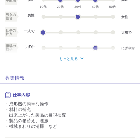
年齢層
10代
20代
30代
40代
50代
男女の
男性
女性
割合
仕事の
一人で
大勢で
仕方
職場の
しずか
にぎやか
様子
もっと見る
デスクワーク
立ち仕事
募集情報
力仕事が少ない
力仕事が多い
知識・経験不要
知識・経験必要
仕事内容
・成形機の簡単な操作
・材料の補充
・出来上がった製品の目視検査
・製品の箱替え、運搬
・機械まわりの清掃 など