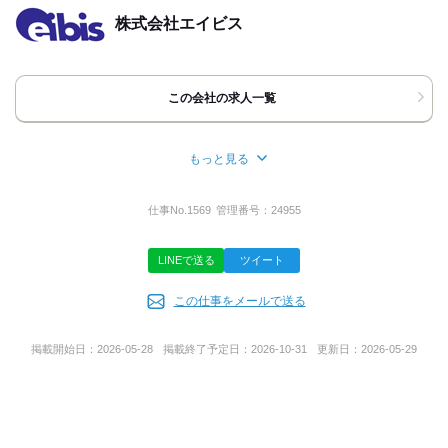
担当者
株式会社エイビス
斉木
この会社の求人一覧
もっと見る
所在地
愛知県名古屋市中区栄二丁目3番6号 NBF名古屋広小路ビル5F
仕事No.
1569
管理番号：
24955
LINEで送る
ツイート
株式公開区分
この仕事をメールで送る
公開
掲載開始日：
2026-05-28
掲載終了予定日：
2026-10-31
更新日：
2026-05-29
代表者名
安田 隆之