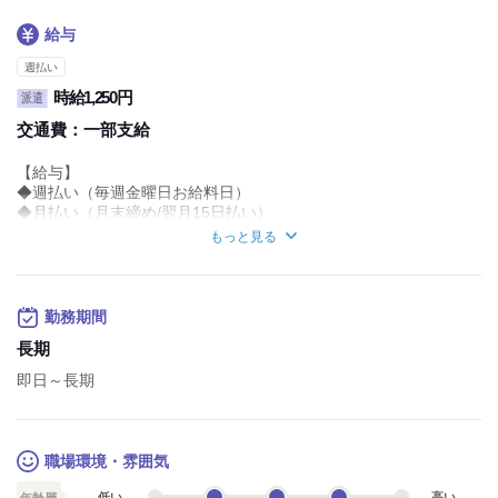
給与
週払い
時給1,250円
派遣
交通費：
一部支給
【給与】
◆週払い（毎週金曜日お給料日）
◆月払い（月末締め/翌月15日払い）
もっと見る
▽収入例
時給1,250円×8H×22日＝220,000円
【待遇・福利厚生】
勤務期間
◇履歴書不要
◇交通費支給（規定有）
長期
試用期間：
なし
即日～長期
職場環境・雰囲気
低い
高い