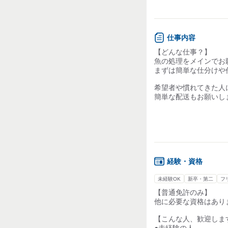
今いるスタッフのほと
未経験からオシゴトを
20代～40代がメイ
未経験から始めた人
仕事内容
◎魚をさばくスキルも
￣￣￣￣￣￣￣￣￣￣
【どんな仕事？】
「魚をさばいたこと無
魚の処理をメインでお
という人も、包丁の持
まずは簡単な仕分けや
指導するのでご安心を
希望者や慣れてきた人
魚のさばき方は、キホ
簡単な配送もお願いし
ほかの魚にも応用でき
【具体的に何をするの
まずは基礎がみにつく
□梱包作業
コツコツ慣れていきま
魚の仕分けやシール
さまざまな種類の魚を
簡単なピッキング 
あつかうので、
経験・資格
□簡単な魚の処理
魚の知識も身につきま
ウロコを取る、皮を
未経験OK
新卒・第二
フ
【▼こんな魚をさばき
【普通免許のみ】
□魚のカッティング
ヒラメ、ハモ、キス、
他に必要な資格はあり
決められた重さに
ブリ、トラフグ、アン
カットするお仕事で
タチウオ、アユ、イサ
【こんな人、歓迎しま
計量もきちんとする
マナガツオ、イセエビ
●未経験の人