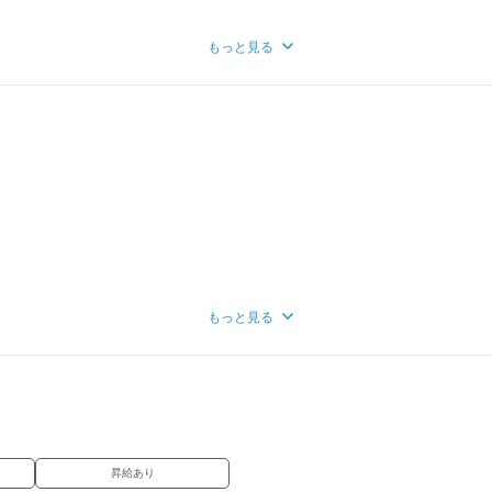
ばOK♪
本マグロ…etc
の方
もっと見る
い方
けもちがしたい方
フもいます！】
事がしたかった
ー
かった
り
て勉強したかった
もっと見る
昇給あり