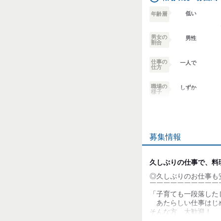
低い
年齢層
男女の
男性
割合
仕事の
一人で
仕方
職場の
しずか
様子
業務外交流少ない
募集情報
個性が生かせる
デスクワーク
久しぶりの仕事で、料
◎久しぶりのお仕事も
お客様との対話が
少ない
￣￣￣￣￣￣￣￣￣￣
「子育ても一段落した
力仕事が少ない
あたらしい仕事はじ
そんな方、大歓迎！
知識・経験不要