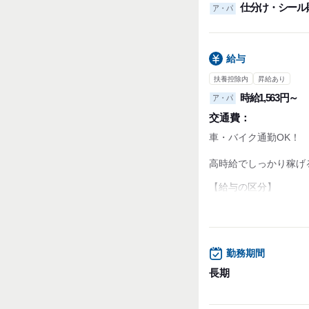
仕分け・シール
ア・パ
給与
扶養控除内
昇給あり
時給1,563円～
ア・パ
交通費：
車・バイク通勤OK！
高時給でしっかり稼げ
【給与の区分】
■0:00～5：00まで
1563円
■5時以降は時給1,250
■正社員登用あり
■昇給アリ
勤務期間
【収入例】※深夜帯の
長期
◆1日6h×週5勤務の場
7,800円/日×20日＝156