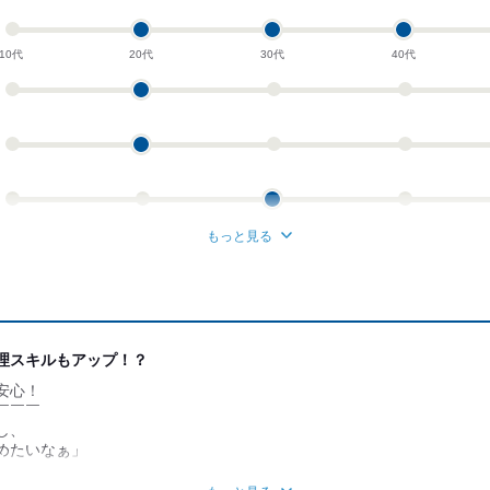
10代
20代
30代
40代
もっと見る
理スキルもアップ！？
安心！
￣￣￣
し、
めたいなぁ」