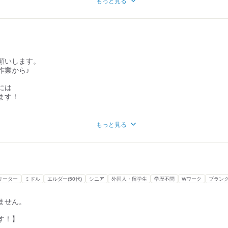
もっと見る
んどが
始めています！
ンで活躍中。
がほとんどです。
身につく！
￣￣￣￣￣
いんだけど…」
願いします。
ち方から
作業から♪
♪
には
ンを覚えれば
ます！
ます！
？】
ように
もっと見る
しょう◎
貼り
など
すよ！
剥ぐ など
リーター
ミドル
エルダー(50代)
シニア
外国人・留学生
学歴不問
Wワーク
ブラン
ます】
クエ、サワラ、
ません。
コウ、マダイ、
す！
キ、サヨリ、
す！】
ので
、ホタルイカ、