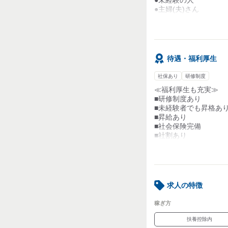
マニュアル通りにすれ
ホタテ貝、ズワイガニ、
●主婦(夫)さん
●久しぶりの仕事復帰
●扶養控除内で働きた
●副業・Ｗワーク・か
【こんな前職のスタッ
待遇・福利厚生
◆バイク販売
普通に休みが取れる仕
社保あり
研修制度
◆自動車販売ディーラ
≪福利厚生も充実≫
包丁を持ったこともな
■研修制度あり
■未経験者でも昇格あ
◆飲食店
■昇給あり
ちょっとだけ魚につい
■社会保険完備
■社割あり
■車通勤OK
■バイク通勤OK
>■高収入
■屋内原則禁煙
求人の特徴
稼ぎ方
扶養控除内