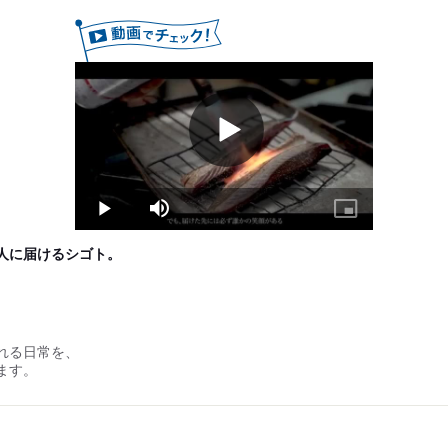
Play
Video
Play
Mute
Picture-
in-
Picture
人に届けるシゴト。
れる日常を、
ます。