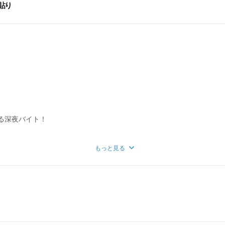
貼り
る深夜バイト！
もっと見る
円！
場合
合…
,000円