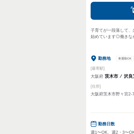
子育てが一段落して、
始めています◎働きな
勤務地
車通勤OK
[最寄駅]
茨木市
⁄
沢良宜
大阪府
[住所]
大阪府茨木市野々宮2-7
勤務日数
週1〜OK、週2・3〜O