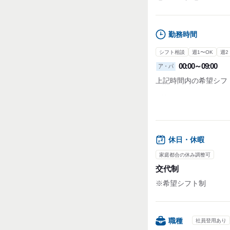
勤務時間
シフト相談
週1〜OK
週2
00:00～09:00
ア・パ
上記時間内の希望シフ
■週1日～5日OK！
■1日3h～OK！
■扶養控除内勤務相談O
勤務時間や曜日は応相
休日・休暇
気軽に相談してくださ
家庭都合の休み調整可
【シフト例】
交代制
・00:00～6:00
・0:00～9:00
※希望シフト制
・5:00～14:00
上記はあくまで一例で
職種
社員登用あり
時間帯の希望をお聞か