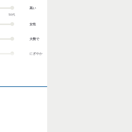
高い
50代
女性
大勢で
にぎやか
業務外交流多い
協調性がある
立ち仕事
お客様との対話が
多い
力仕事が多い
知識・経験必要