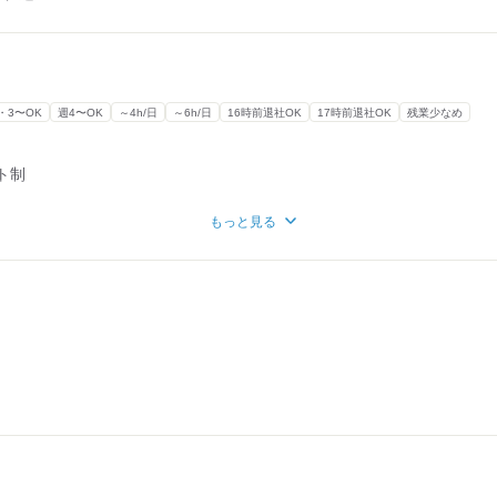
・3〜OK
週4〜OK
～4h/日
～6h/日
16時前退社OK
17時前退社OK
残業少なめ
ト制
もっと見る
K
談
いね。
す。
せください！