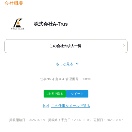
会社概要
髪自由
髭(ひげ)OK
服装自由
応募時のメリット
株式会社A-Trus
履歴書不要
友達応募
WEB選考完結OK
WEB登録OK
この会社の求人一覧
もっと見る
所在地
愛知県名古屋市天白区平針１丁目１００６ ＣＨＩＡＩビル１階
仕事No.
守山-a-4
管理番号：
308916
北
LINEで送る
ツイート
代表者名
この仕事をメールで送る
中條 樹
掲載開始日：
2026-02-09
掲載終了予定日：
2026-11-06
更新日：
2026-08-07