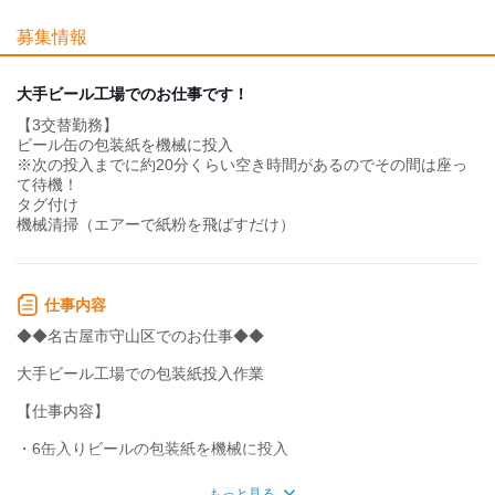
業務外交流少ない
業務外交流多い
募集情報
個性が生かせる
協調性がある
デスクワーク
立ち仕事
大手ビール工場でのお仕事です！
【3交替勤務】
お客様との対話が
お客様との対話が
少ない
多い
ビール缶の包装紙を機械に投入
※次の投入までに約20分くらい空き時間があるのでその間は座っ
力仕事が少ない
力仕事が多い
て待機！
タグ付け
知識・経験不要
知識・経験必要
機械清掃（エアーで紙粉を飛ばすだけ）
週払い可能
仕事内容
◆◆名古屋市守山区でのお仕事◆◆
大手ビール工場での包装紙投入作業
【仕事内容】
・6缶入りビールの包装紙を機械に投入
・機械の掃除（エアーで紙粉を飛ばすだけ）
もっと見る