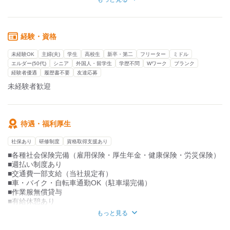
たったこれだけ！
未経験の方でも丁寧に教えてもらえるので
経験・資格
安心して働けます(*^-^*)
未経験OK
主婦(夫)
学生
高校生
新卒・第二
フリーター
ミドル
☆未経験者大歓迎
エルダー(50代)
シニア
外国人・留学生
学歴不問
Wワーク
ブランク
☆駐車場完備
経験者優遇
履歴書不要
友達応募
☆週払い可能
☆弊社派遣スタッフ活躍中
未経験者歓迎
★少し気になってるけど応募がめんどうなアナタへ★
↓直通番号 担当：岡村
080-4538-8634
待遇・福利厚生
メッセージでも大丈夫なので
気になる事があれば聞いてください♪
社保あり
研修制度
資格取得支援あり
■各種社会保険完備（雇用保険・厚生年金・健康保険・労災保険）
■週払い制度あり
■交通費一部支給（当社規定有）
■車・バイク・自転車通勤OK（駐車場完備）
■作業服無償貸与
■有給休憩あり
■長期休暇あり
もっと見る
（ゴールデンウィーク・夏季・年末年始休暇）
■休憩室あり