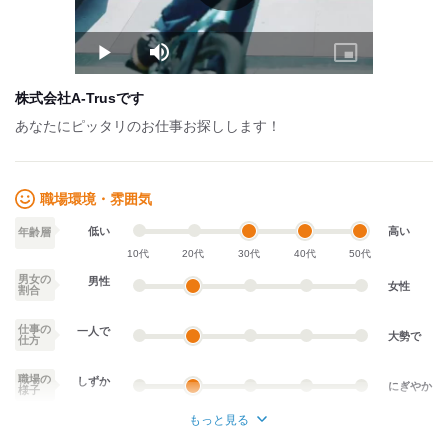
Play
Mute
Picture-
in-
Picture
株式会社A-Trusです
あなたにピッタリのお仕事お探しします！
職場環境・雰囲気
低い
高い
年齢層
10代
20代
30代
40代
50代
男女の
男性
女性
割合
仕事の
一人で
大勢で
仕方
職場の
しずか
にぎやか
様子
もっと見る