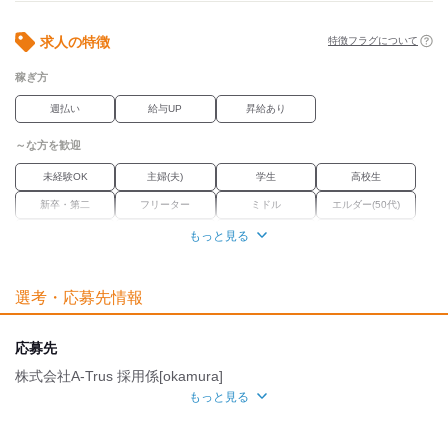
■更衣室あり(ロッカー完備)
■近隣にコンビニ・商業施設あり
求人の特徴
特徴フラグについて
■施設内・外に喫煙スペースあり
稼ぎ方
週払い
給与UP
昇給あり
～な方を歓迎
未経験OK
主婦(夫)
学生
高校生
新卒・第二
フリーター
ミドル
エルダー(50代)
シニア
外国人・留学生
学歴不問
Wワーク
もっと見る
ブランク
経験者優遇
選考・応募先情報
職場環境
車通勤OK
バイク通勤OK
禁煙・分煙
応募先
魅力的な待遇
株式会社A-Trus 採用係[okamura]
もっと見る
交通費有
社保あり
研修制度
資格取得支援あり
担当者
自分らしい恰好
採用担当