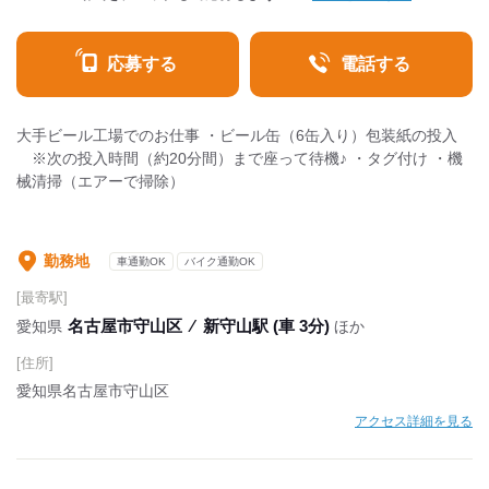
応募する
電話する
大手ビール工場でのお仕事 ・ビール缶（6缶入り）包装紙の投入
※次の投入時間（約20分間）まで座って待機♪ ・タグ付け ・機
械清掃（エアーで掃除）
勤務地
車通勤OK
バイク通勤OK
[最寄駅]
名古屋市守山区
⁄
新守山駅 (車 3分)
愛知県
ほか
[住所]
愛知県名古屋市守山区
アクセス詳細を見る