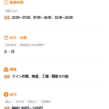
勤務時間
残業少なめ
22:20～07:20、07:00～16:00、13:40～22:40
派遣
休日・休暇
完全週2休
家庭都合の休み調整可
土・日
職種
ライン作業、検査、工場・製造その他
派遣
給与
週払い
給与UP
昇給あり
交通費有
時給1,300円～1,625円
派遣