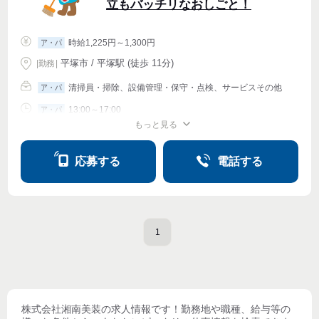
立もバッチリなおしごと！
時給1,225円～1,300円
ア・パ
平塚市 / 平塚駅 (徒歩 11分)
|
勤務
|
清掃員・掃除、設備管理・保守・点検、サービスその他
ア・パ
13:00～17:00
ア・パ
もっと見る
シフト相談
週2・3〜OK
応募する
電話する
1
株式会社湘南美装
の求人情報です！勤務地や職種、給与等の