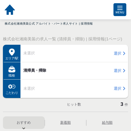
株式会社湘南美装公式 アルバイト・パート求人サイト | 採用情報
株式会社湘南美装の求人一覧 (清掃員・掃除) | 採用情報(1ページ)
未選択
選択
エリア/駅
清掃員・掃除
選択
職種
未選択
選択
こだわり
3
ヒット数
件
おすすめ
新着順
給与順