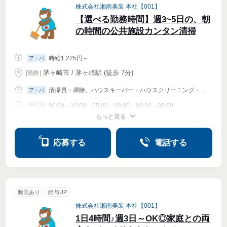
株式会社湘南美装 本社【001】
【選べる勤務時間】週3~5日の、朝
の時間の公共施設カンタン清掃
時給1,225円～
ア・パ
茅ヶ崎市 / 茅ヶ崎駅 (徒歩 7分)
|
勤務
|
清掃員・掃除、ハウスキーパー・ハウスクリーニング・家事代行、サービスその他
ア・パ
06:00～10:00、05:00～08:00、06:00～08:00
ア・パ
もっと見る
週2・3〜OK
週4〜OK
応募する
電話する
動画あり
給与UP
株式会社湘南美装 本社【001】
1日4時間♪週3日～OK◎家庭との両