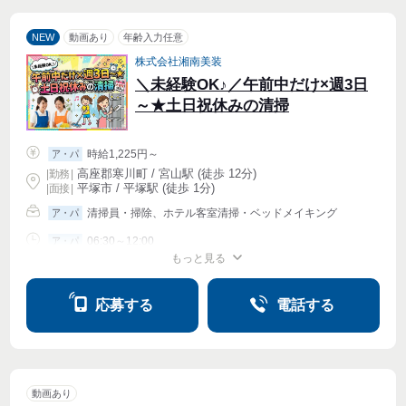
NEW
動画あり
年齢入力任意
株式会社湘南美装
＼未経験OK♪／午前中だけ×週3日
～★土日祝休みの清掃
時給1,225円～
ア・パ
高座郡寒川町 / 宮山駅 (徒歩 12分)
|
勤務
|
平塚市 / 平塚駅 (徒歩 1分)
| 面接 |
清掃員・掃除、ホテル客室清掃・ベッドメイキング
ア・パ
06:30～12:00
ア・パ
もっと見る
週2・3〜OK
応募する
電話する
動画あり