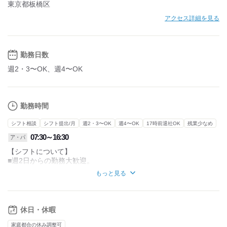
東京都板橋区
アクセス詳細を見る
勤務日数
週2・3〜OK、週4〜OK
勤務時間
シフト相談
シフト提出/月
週2・3〜OK
週4〜OK
17時前退社OK
残業少なめ
07:30～16:30
ア・パ
【シフトについて】
■週2日からの勤務大歓迎。
もっと見る
■1日8.0時間以上、
柔軟に対応いただける
フルタイム勤務がメインです。
休日・休暇
■昼休憩に加え、小まめな休憩時間あり。
しっかりとリフレッシュできます。
家庭都合の休み調整可