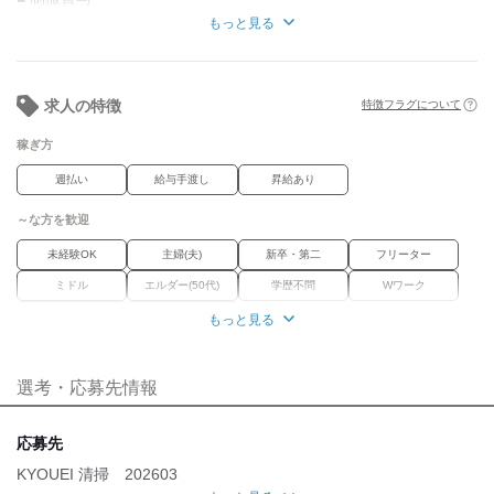
■ 交通費規定支給
もっと見る
■ シフト制勤務
■ 有給休暇あり
求人の特徴
特徴フラグについて
稼ぎ方
週払い
給与手渡し
昇給あり
～な方を歓迎
未経験OK
主婦(夫)
新卒・第二
フリーター
ミドル
エルダー(50代)
学歴不問
Wワーク
ブランク
経験者優遇
もっと見る
職場環境
選考・応募先情報
車通勤OK
バイク通勤OK
禁煙・分煙
魅力的な待遇
応募先
交通費有
社保あり
研修制度
資格取得支援あり
KYOUEI 清掃 202603