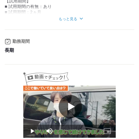
【試用期間】
■ 試用期間の有無：あり
■ 試用期間：2ヵ月
■ 期間中給与：1375円
もっと見る
【昇給制度】
■ 昇給：あり
勤務期間
【その他手当など】
■ 正社員登用あり
長期
■ 制服貸与
■ 交通費規定支給
■ 運転手当あり
【収入例】
● 安定収入プラン
時給1500円×週2勤務
＝日給12,000円×月9日
＝月収例 108,000円
Play
● がっちり稼ぎプラン
Video
時給1500円×週5勤務
＝日給12,000円×月22日
＝月収例 264,000円
Play
Mute
Picture-
in-