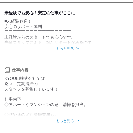
デスクワーク
立ち仕事
未経験でも安心！安定の仕事がここに
■未経験歓迎！
お客様との対話が
お客様との対話が
少ない
多い
安心のサポート体制
￣￣￣￣￣￣￣￣￣￣￣￣￣￣￣￣
力仕事が少ない
力仕事が多い
未経験からのスタートでも安心です。
先輩スタッフによる丁寧なサポートがあるので、
知識・経験不要
知識・経験必要
じっくりと業務に慣れていくことができます。
もっと見る
さらに、業務に必要なスキルを身につければ、
昇給や賞与もあり、着実に成長ができます。
■正社員登用あり！
仕事内容
キャリアアップ
KYOUEI株式会社では
￣￣￣￣￣￣￣￣￣￣￣￣￣￣￣￣
巡回・定期清掃の
正社員登用制度がありますので、
スタッフを募集しています！
長く働きたい方にもピッタリです。
より専門的なスキルを習得しながら
仕事内容
キャリアを築くチャンスに溢れています。
◇アパートやマンションの巡回清掃を担当。
運転手当もあるため、
安心して業務に専念できます。
◇窓や床の定期清掃業務も。
もっと見る
■便利なロケーションでの勤務
普通自動車運転免許が必要ですが、
￣￣￣￣￣￣￣￣￣￣￣￣￣￣
特別な経験は一切不要！
山手線や京成電鉄本線から