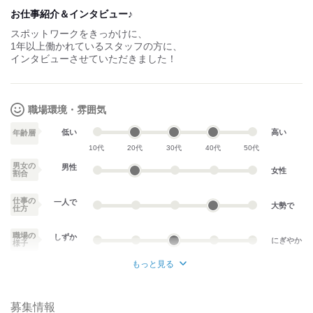
Picture
お仕事紹介＆インタビュー♪
スポットワークをきっかけに、
1年以上働かれているスタッフの方に、
インタビューさせていただきました！
職場環境・雰囲気
低い
高い
年齢層
10代
20代
30代
40代
50代
男女の
男性
女性
割合
仕事の
一人で
大勢で
仕方
職場の
しずか
にぎやか
様子
もっと見る
業務外交流少ない
業務外交流多い
募集情報
個性が生かせる
協調性がある