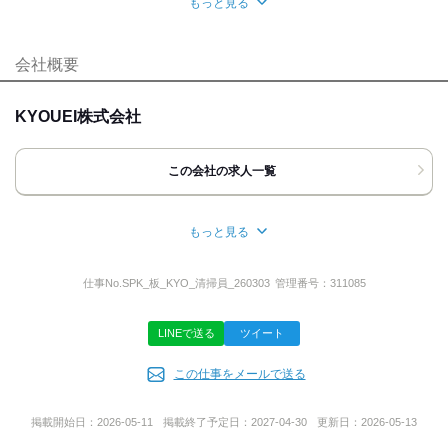
もっと見る
自分らしい恰好
面接地
髪自由
髭(ひげ)OK
ネイルOK
[最寄駅]
会社概要
応募時のメリット
北区
⁄
西日暮里駅 (徒歩 8分)
東京都
ほか
友達応募
KYOUEI株式会社
[住所]
東京都北区田端新町１丁目７番５号ー１Ｆ
この会社の求人一覧
地図・アクセス詳細を見る
もっと見る
応募方法
所在地
最後まで読んでいただき、ありがとうございます。
東京都北区田端新町１‐７‐５
仕事No.
SPK_板_KYO_清掃員_260303
管理番号：
311085
応募ボタンまたはお電話よりご応募下さい。
ご質問もお気軽にどうぞ!!
LINEで送る
ツイート
【TEL応募の場合】
事業内容
■受付時間 08:00～18:00
お電話の際は「バイトルを見た」
この仕事をメールで送る
清掃業
と一言お願いします。
ビルメンテナンス業
掲載開始日：
2026-05-11
掲載終了予定日：
2027-04-30
更新日：
2026-05-13
【WEB応募の場合】
24時間受付中!!