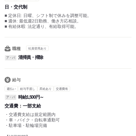
日・交代制
【その他補足】
■基本的に07:30～16:30の勤務時間となります。
■ 定休日: 日曜、シフト制で休みを調整可能。
朝早い時間からスタートし、
■ 週休: 最低週2日勤務、働き方応相談。
早めの退社が可能です。
■ 有給休暇: 法定通り、有給取得可能。
■夜勤なし！日勤のみの働き方なので
プライベートの計画が立てやすいです。
職種
社員登用あり
■業務が忙しくなければ定時での退社も可能です。
清掃員・掃除
ア・パ
■業務量に応じて早上がりや、
柔軟なシフト調整も可能です。
■通勤ラッシュを避けてゆとりある移動ができます。
給与
【残業について】
週払い
給与手渡し
昇給あり
交通費有
※残業は少ないですが、必要な場合でも
時給1,500円～
ア・パ
相談の上、業務終了後に調整可能です。
交通費：
一部支給
・交通費支給は規定範囲内
・車・バイク・自転車通勤可
・駐車場・駐輪場完備