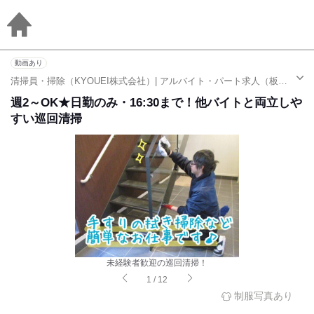
動画あり
清掃員・掃除（KYOUEI株式会社）| アルバイト・パート求人（板橋駅）
週2～OK★日勤のみ・16:30まで！他バイトと両立しや
すい巡回清掃
未経験者歓迎の巡回清掃！
1
/
12
制服写真あり