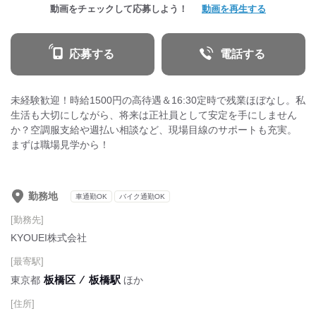
動画をチェックして応募しよう！
動画を再生する
応募する
電話する
未経験歓迎！時給1500円の高待遇＆16:30定時で残業ほぼなし。私
生活も大切にしながら、将来は正社員として安定を手にしません
か？空調服支給や週払い相談など、現場目線のサポートも充実。
まずは職場見学から！
勤務地
車通勤OK
バイク通勤OK
[勤務先]
KYOUEI株式会社
[最寄駅]
板橋区
⁄
板橋駅
東京都
ほか
[住所]