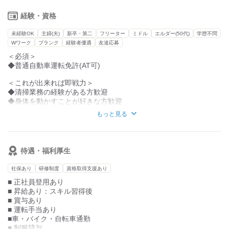
徒歩で通勤可能。
未経験からのスタートも大歓迎です！
経験・資格
西日暮里駅徒歩8分、
初めは先輩と一緒に作業をしながら、
新三河島駅徒歩9分、
少しずつ仕事を覚えていただきます。
未経験OK
主婦(夫)
新卒・第二
フリーター
ミドル
エルダー(50代)
学歴不問
山手線田端からも徒歩圏内。
Wワーク
ブランク
経験者優遇
友達応募
交通費支給もあり、通勤に便利です。
◎安心の正社員登用制度！
＜必須＞
まずはアルバイトやパートでスタートして、
■安定したシフトと休日
◆普通自動車運転免許(AT可)
その後正社員へのキャリアアップも可能。
￣￣￣￣￣￣￣￣￣￣￣￣
週2日以上の働き方が選べるシフト制。
＜これが出来れば即戦力＞
最初は不安でも、
日曜は固定休みで計画も立てやすい♪
◆清掃業務の経験がある方歓迎
優しいスタッフのサポートで、
◆身体を動かすことが好きな方歓迎
スムーズにお仕事をすすめられます。
もっと見る
【こんな方が活躍中】
◇フットワークが軽く、移動が苦にならない方
◇チームでの作業が好きな方
◇きちんとモラルを守り正確に作業ができる方
待遇・福利厚生
様々な現場を巡回するお仕事です。
社保あり
研修制度
資格取得支援あり
■ 正社員登用あり
■ 昇給あり：スキル習得後
■ 賞与あり
■ 運転手当あり
■車・バイク・自転車通勤
■ 制服貸与