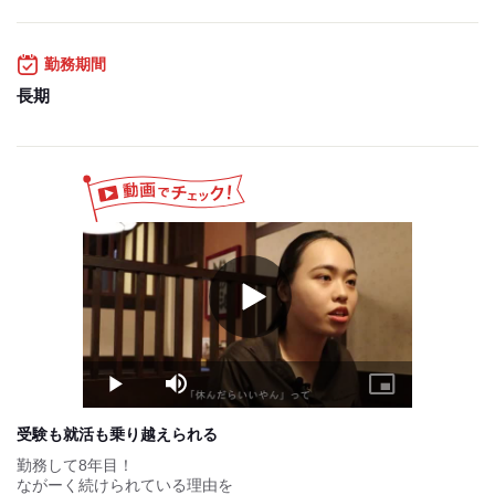
※店の売上や成績によって会社からインセンティブあり♪
【昇給制度について】
勤務期間
■雇用形態：アルバイト、パート
■回数 ：年2回(6ヵ月に1度)
長期
■評価手法：スキルチェックシートにより判断
■昇給額 ：平均40円
【その他】
■交通費支給！
■賄い制度あり！
■従業員割引あり
試用期間：
なし
Play
Video
Play
Mute
Picture-
in-
Picture
受験も就活も乗り越えられる
勤務して8年目！
ながーく続けられている理由を