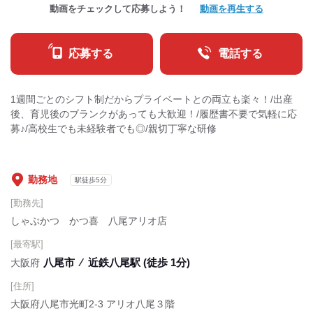
動画をチェックして応募しよう！
動画を再生する
応募する
電話する
1週間ごとのシフト制だからプライベートとの両立も楽々！/出産
後、育児後のブランクがあっても大歓迎！/履歴書不要で気軽に応
募♪/高校生でも未経験者でも◎/親切丁寧な研修
勤務地
駅徒歩5分
[勤務先]
しゃぶかつ かつ喜 八尾アリオ店
[最寄駅]
八尾市
⁄
近鉄八尾駅 (徒歩 1分)
大阪府
[住所]
大阪府八尾市光町2-3 アリオ八尾３階