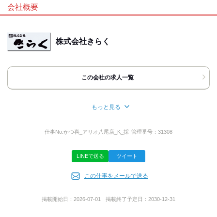
【WEB応募の場合】
会社概要
24時間受付中！
履歴書不要
友達応募
【電話応募の場合】
【10:00-21:00】の間にお電話下さい。
株式会社きらく
バイトルを見たと言って頂けるとスムーズです
※電話に出ない場合はお手数ですが時間を改めておかけ直し下さ
い。
この会社の求人一覧
担当者
もっと見る
採用担当
所在地
大阪府富田林市旭ケ丘町５―１１
仕事No.
かつ喜_アリオ八尾店_K_採
管理番号：
31308
LINEで送る
ツイート
代表者名
この仕事をメールで送る
辻野 倫男
掲載開始日：
2026-07-01
掲載終了予定日：
2030-12-31
事業内容