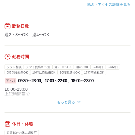
地図・アクセス詳細を見る
勤務日数
週2・3〜OK、週4〜OK
勤務時間
シフト相談
シフト提出/1~2週
週2・3〜OK
週4〜OK
～4h/日
～6h/日
9時以降勤務OK
10時以降勤務OK
16時前退社OK
17時前退社OK
09:30～23:00、17:00～22:00、18:00～23:00
ア・パ
10:00-23:00
上記時間帯で
■週２日からOK
もっと見る
■１日３時間からOK
※時間・曜日はお気軽にご相談ください！
＼シフトは１週間ごとの自己申告制／
休日・休暇
１週間ごとだからこそ、予定も調整しやすい！
家庭都合の休み調整可