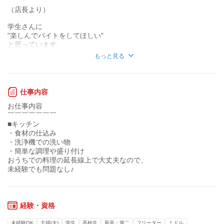
デスクワーク
立ち仕事
（店長より）
お客様との対話が
お客様との対話が
学生さんに
少ない
多い
"楽しんでバイトをしてほしい"
と思っています。
力仕事が少ない
力仕事が多い
もっと見る
アルバイトの時間はもちろん、
知識・経験不要
知識・経験必要
部活、友達との時間、勉強…
学生さんにはそんな時間も必要で、
大切だと思っています。
仕事内容
（学生スタッフより）
受験や就活も
お仕事内容
高校生からアルバイトを始めて、
最後まで応援したいです。
￣￣￣￣￣￣￣
7年間、かつ喜のスタッフです。
■キッチン
だから、相談していただければ、
・食材の仕込み
週1回のシフト提出のおかげで、
2～3ヵ月の長期休みや土日休みも僕はOK。
・洗浄機での洗い物
急な講座や部活の集まりにも参加でき、
（もちろん、入ってもらえると助かります 笑）
・簡単な調理や盛り付け
シフトが柔軟なことは本当に助かりました。
おうちでの料理の延長線上で大丈夫なので、
その分、かつ喜にいるときは
未経験でも問題なし♪
受験のときには一度
お客さまの笑顔を
やめようかと思ったのですが、
たくさん引き出せるスタッフに
店長が「長期で休んでもいいよ！」
なってもらえたらな～と思います。
と提案してくださり。
経験・資格
みなさんと、
イベントにも配慮いただいたおかげで、
長くお付き合いができたら嬉しいです！
未経験OK
主婦(夫)
学生
高校生
新卒・第二
フリーター
ミドル