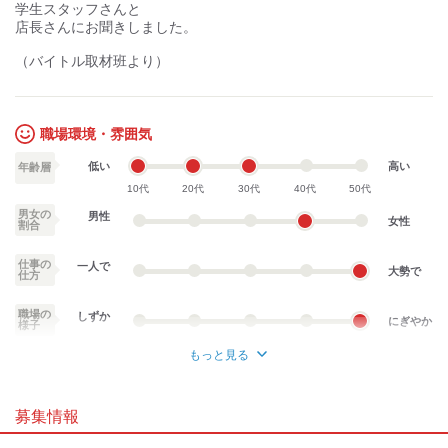
学生スタッフさんと
店長さんにお聞きしました。
（バイトル取材班より）
職場環境・雰囲気
低い
高い
年齢層
10代
20代
30代
40代
50代
男女の
男性
女性
割合
仕事の
一人で
大勢で
仕方
職場の
しずか
にぎやか
様子
もっと見る
業務外交流少ない
業務外交流多い
募集情報
個性が生かせる
協調性がある