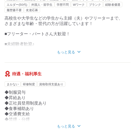
ずっと楽しく働けています！
エルダー(50代)
外国人・留学生
学歴不問
Wワーク
ブランク
経験者優遇
履歴書不要
友達応募
高校生や大学生などの学生から主婦（夫）やフリーターまで、
さまざまな年齢・世代の方が活躍しています！
■フリーター・パートさん大歓迎！
■未経験者歓迎♪
もっと見る
■出産後、育児卒業後でブランクがある方も大歓迎◎
■土曜・日曜勤務できる方歓迎！
待遇・福利厚生
■週2～3日、1日3時間以上からOK！
■時間･曜日は相談に応じます◎
まかない
研修制度
資格取得支援あり
※平日勤務のみ・土日勤務のみの応募も歓迎です！
◆制服貸与
◆昇給あり
◆正社員登用制度あり
◆食事補助あり
◆交通費支給
◆禁煙・分煙
◆扶養内勤務OK
もっと見る
◆制服貸与