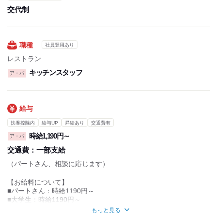
学生生活や家事や子育てに影響が出ないよう
交代制
シフトの希望はしっかり考慮します！
プライベートも大事にしながら働ける環境ですよ◎
バレンタインやホワイトデーなどでプレゼントのためにしっかり
稼ぎたいなどあれば、時期によってシフトを増やすなど、できる
職種
社員登用あり
だけ対応させていただきます◎
レストラン
新大学生・新専門学校生は履修登録に合わせて
キッチンスタッフ
ア・パ
シフトの調整も追って可能なのでご安心ください！
・休憩時間：なし
・実働時間：1日あたり4時間
給与
・平均所定労働時間：1ヵ月あたり30時間
扶養控除内
給与UP
昇給あり
交通費有
時給1,190円～
ア・パ
交通費：
一部支給
（パートさん、相談に応じます）
【お給料について】
■パートさん：時給1190円～
■大学生：時給1190円～
■高校生：時給1180円～
もっと見る