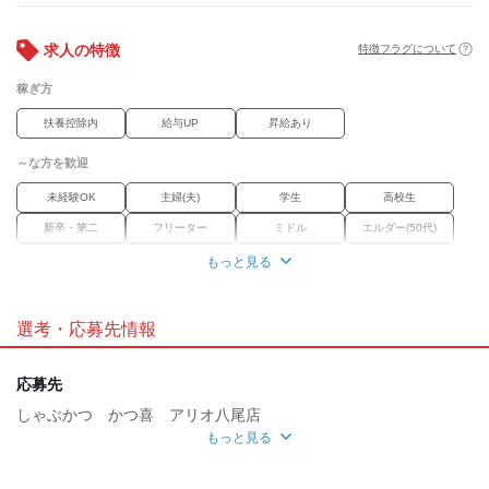
◆友達同士応募OK
◆面接時履歴書不要
求人の特徴
特徴フラグについて
稼ぎ方
扶養控除内
給与UP
昇給あり
～な方を歓迎
未経験OK
主婦(夫)
学生
高校生
新卒・第二
フリーター
ミドル
エルダー(50代)
外国人・留学生
学歴不問
Wワーク
ブランク
もっと見る
経験者優遇
選考・応募先情報
職場環境
駅徒歩5分
応募先
魅力的な待遇
しゃぶかつ かつ喜 アリオ八尾店
もっと見る
交通費有
まかない
研修制度
資格取得支援あり
応募方法
応募時のメリット