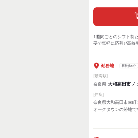
1週間ごとのシフト制
要で気軽に応募♪/高校
勤務地
駅徒歩5分
[最寄駅]
大和高田市
⁄
奈良県
[住所]
奈良県大和高田市幸町
オークタウンの跡地で