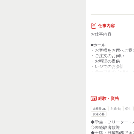
アルバイトの時間はも
知識・経験不要
部活、友達との時間、
学生さんにはそんな時
大切だと思っています
仕事内容
（学生スタッフより
受験や就活も
お仕事内容
高校生からアルバイ
最後まで応援したいで
￣￣￣￣￣￣￣
7年間、かつ喜のス
■ホール
だから、相談していた
・お客様をお席へご案
週1回のシフト提出
2～3ヵ月の長期休みや
・ご注文のお伺い
急な講座や部活の集
（もちろん、入っても
・お料理の提供
シフトが柔軟なこと
・レジでのお会計
その分、かつ喜にいる
・テーブルの片づけ 
受験のときには一度
お客さまの笑顔を
最初はお料理の提供や
やめようかと思った
たくさん引き出せるス
片づけなどから始めて
店長が「長期で休ん
なってもらえたらな～
慣れてきたらオーダー
と提案してくださり
レジなど段階を踏んで
みなさんと、
経験・資格
イベントにも配慮い
長くお付き合いができ
ずっと楽しく働けて
未経験OK
主婦(夫)
学生
友達応募
◆学生・フリーター・
◇未経験者歓迎
◆土曜・日曜勤務でき