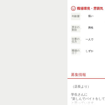
職場環境・雰囲気
低い
年齢層
男女の
男性
割合
仕事の
一人で
仕方
職場の
しずか
様子
業務外交流少ない
募集情報
個性が生かせる
デスクワーク
（店長より）
お客様との対話が
学生さんに
少ない
"楽しんでバイトをして
と思っています。
力仕事が少ない