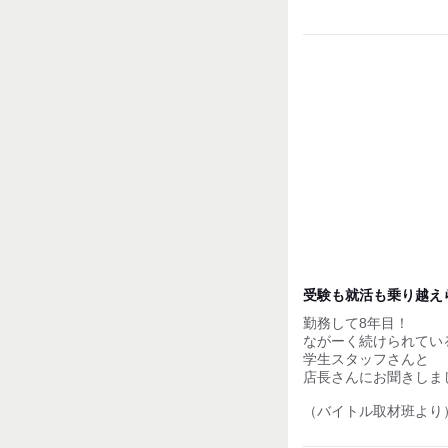
■評価手法：スキルチ
■昇給額 ：平均40円
【その他】
■交通費支給！
■賄い制度あり！
■従業員割引あり
試用期間：
なし
受験も就活も乗り越え
勤務して8年目！
ながーく続けられてい
学生スタッフさんと
店長さんにお聞きしま
（バイトル取材班より