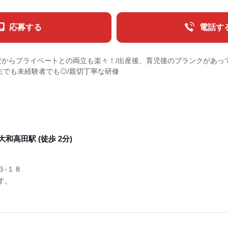
応募する
電話す
だからプライベートとの両立も楽々！/出産後、育児後のブランクがあっ
生でも未経験者でも◎/親切丁寧な研修
大和高田駅 (徒歩 2分)
３‐１８
す。