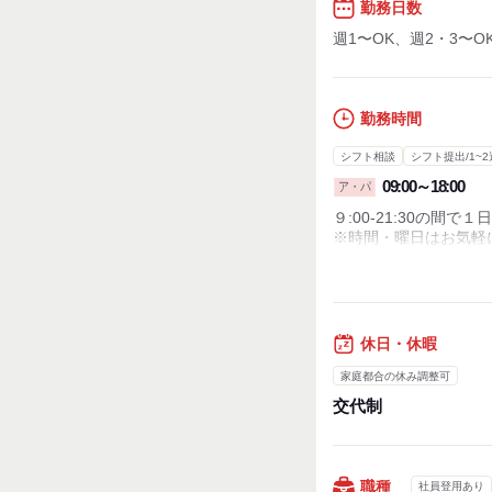
勤務日数
週1〜OK、週2・3〜O
勤務時間
シフト相談
シフト提出/1~2
09:00～18:00
ア・パ
９:00-21:30の間
※時間・曜日はお気軽
シフトは1週間ごと
◆ちょこっと入りたい
・休憩時間：なし
・実働時間：1日あたり
休日・休暇
・平均所定労働時間：1
家庭都合の休み調整可
交代制
職種
社員登用あり