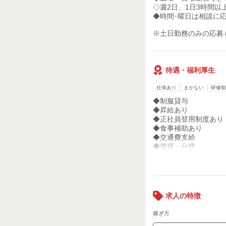
◇週2日、1日3時間以
◆時間･曜日は相談に
※土日勤務のみの応募
待遇・福利厚生
社保あり
まかない
研修制
◆制服貸与
◆昇給あり
◆正社員登用制度あり
◆食事補助あり
◆交通費支給
◆禁煙・分煙
◆扶養内勤務OK
◆制服貸与
◆友達同士応募OK
◆面接時履歴書不要
求人の特徴
稼ぎ方