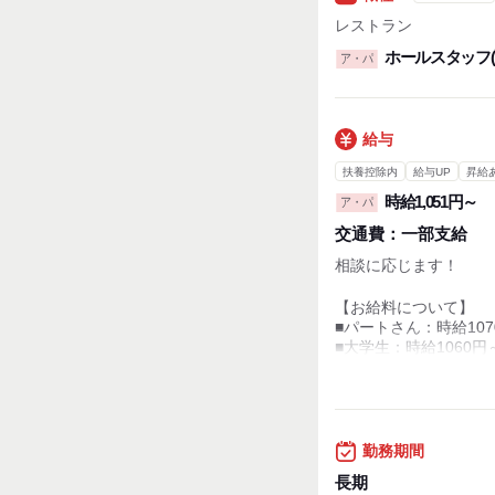
レストラン
ホールスタッフ(
ア・パ
給与
扶養控除内
給与UP
昇給
時給1,051円～
ア・パ
交通費：
一部支給
相談に応じます！
【お給料について】
■パートさん：時給107
■大学生：時給1060円
■高校生：時給1060円
※店の売上や成績によ
【昇給制度について】
勤務期間
■雇用形態：アルバイ
■回数 ：年2回(6ヵ
長期