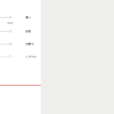
高い
50代
女性
大勢で
にぎやか
業務外交流多い
協調性がある
立ち仕事
お客様との対話が
多い
力仕事が多い