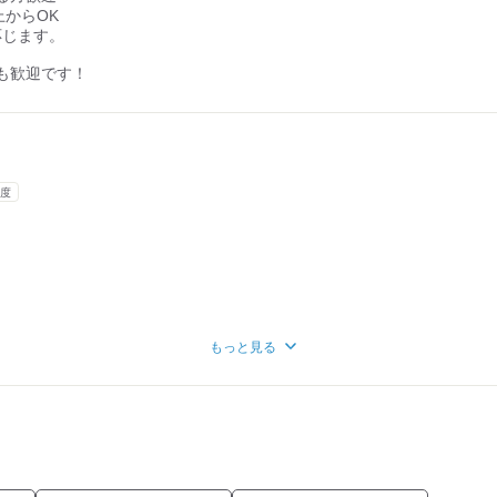
上からOK
応じます。
も歓迎です！
度
もっと見る