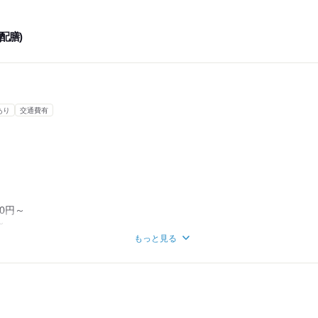
配膳)
あり
交通費有
0円～
～
～
もっと見る
って会社からインセンティブあり♪
ト、パート
月に1度)