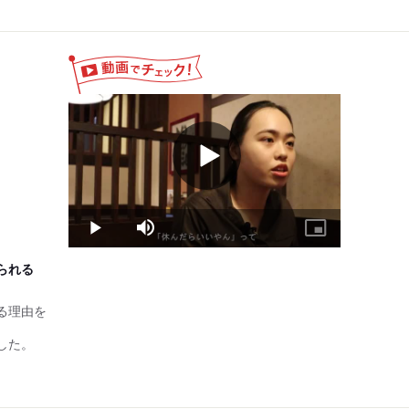
ェックシートにより判断
Play
Video
Play
Mute
Picture-
in-
Picture
られる
る理由を
した。
）