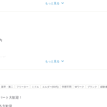
もっと見る
ちろん、
勉強…
間も必要で、
。
）
トを始めて、
す。
タッフです。
だければ、
内
のおかげで、
土日休みも僕はOK。
まりにも参加でき、
らえると助かります 笑）
は本当に助かりました。
ときは
など
テーブルの
もっと見る
のですが、
タッフに
、
でもいいよ！」
と思います。
受けや
。
いきます！
ただいたおかげで、
たら嬉しいです！
います！
新卒・第二
フリーター
ミドル
エルダー(50代)
学歴不問
Wワーク
ブランク
経験
パート大歓迎！
る方歓迎