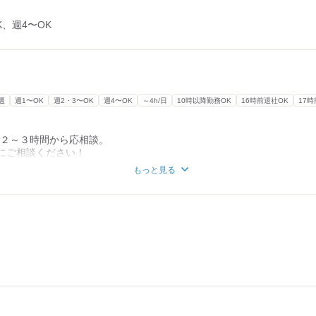
K、週4〜OK
週
週1〜OK
週2・3〜OK
週4〜OK
～4h/日
10時以降勤務OK
16時前退社OK
17
で１日２～３時間から応相談。
にご相談ください！
の自己申告制
もっと見る
人も、びっしり入りたい人も自由自在◆
4時間
ヵ月あたり30時間