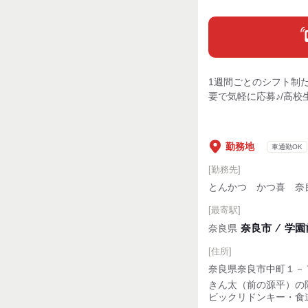
1週間ごとのシフト制
要で気軽に応募♪/高校
勤務地
車通勤OK
[勤務先]
とんかつ かつ喜 奈
[最寄駅]
奈良市
⁄
学園前
奈良県
[住所]
奈良県奈良市中町１－
きん太（前の源平）の
ビックリドンキー・食