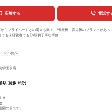
応募する
電話す
だからプライベートとの両立も楽々！/出産後、育児後のブランクがあっ
生でも未経験者でも◎/親切丁寧な研修
バイク通勤OK
良学園前店
駅 (徒歩 15分)
７８
隣、
道園の前です。