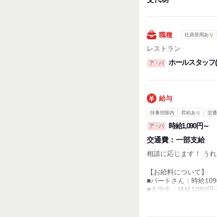
職種
社員登用あり
レストラン
ホールスタッフ(
ア・パ
給与
扶養控除内
昇給あり
交通
時給1,090円～
ア・パ
交通費：
一部支給
相談に応じます！ うれ
【お給料について】
■パートさん：時給109
■大学生：時給1080円
■高校生：時給1070円
※店の売上や成績によ