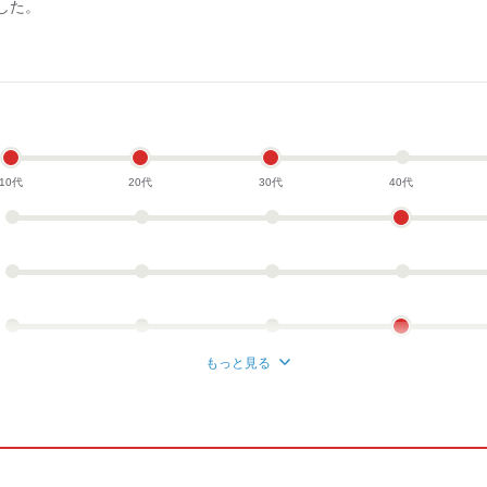
した。
）
10代
20代
30代
40代
もっと見る