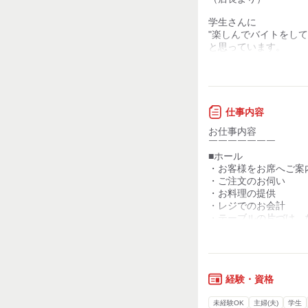
お客様との対話が
学生さんに
少ない
"楽しんでバイトをして
と思っています。
力仕事が少ない
アルバイトの時間はも
知識・経験不要
部活、友達との時間、
学生さんにはそんな時
大切だと思っています
仕事内容
（学生スタッフより
受験や就活も
お仕事内容
高校生からアルバイ
最後まで応援したいで
￣￣￣￣￣￣￣
7年間、かつ喜のス
■ホール
だから、相談していた
・お客様をお席へご案
週1回のシフト提出
2～3ヵ月の長期休みや
・ご注文のお伺い
急な講座や部活の集
（もちろん、入っても
・お料理の提供
シフトが柔軟なこと
・レジでのお会計
その分、かつ喜にいる
・テーブルの片づけ 
受験のときには一度
お客さまの笑顔を
最初はお料理の提供や
やめようかと思った
たくさん引き出せるス
片づけなどから始めて
店長が「長期で休ん
なってもらえたらな～
慣れてきたらオーダー
と提案してくださり
レジなど段階を踏んで
みなさんと、
経験・資格
イベントにも配慮い
長くお付き合いができ
ずっと楽しく働けて
未経験OK
主婦(夫)
学生