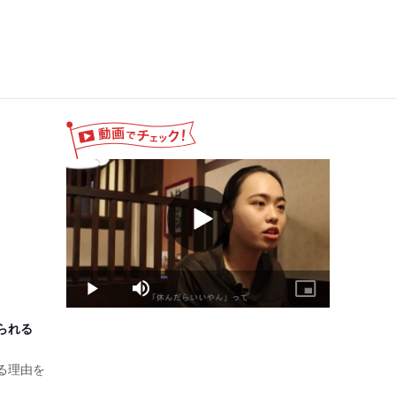
ト、パート
月に1度)
ェックシートにより判断
Play
Video
Play
Mute
Picture-
in-
Picture
られる
る理由を