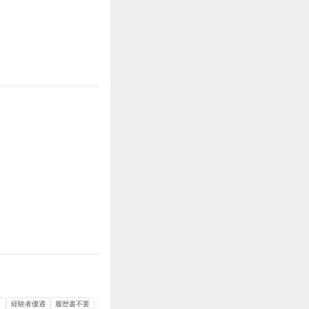
お客様との対話が
多い
力仕事が多い
知識・経験必要
ク
経験者優遇
履歴書不要