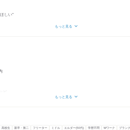
ほしい"
もっと見る
ちろん、
勉強…
間も必要で、
。
）
トを始めて、
す。
タッフです。
だければ、
内
のおかげで、
土日休みも僕はOK。
まりにも参加でき、
らえると助かります 笑）
は本当に助かりました。
ときは
など
テーブルの
もっと見る
のですが、
タッフに
、
でもいいよ！」
と思います。
受けや
。
いきます！
ただいたおかげで、
たら嬉しいです！
います！
高校生
新卒・第二
フリーター
ミドル
エルダー(50代)
学歴不問
Wワーク
ブラン