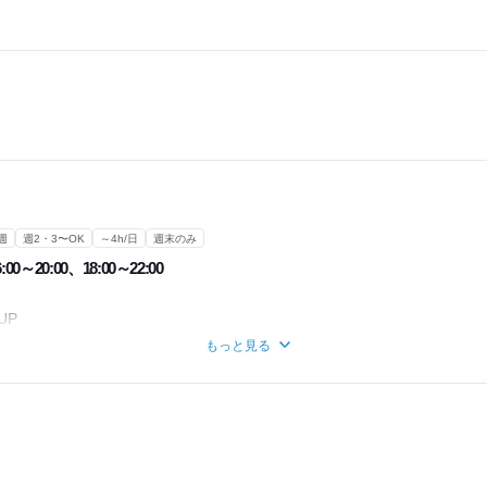
週
週2・3〜OK
～4h/日
週末のみ
:00～20:00、18:00～22:00
UP
にご相談ください！
もっと見る
の自己申告制です。
4時間
ヵ月あたり30時間