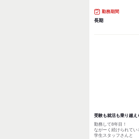
【昇給制度について】
勤務期間
■雇用形態：アルバイ
■回数 ：年2回(6ヵ
長期
■評価手法：スキルチ
■昇給額 ：平均40円
【その他】
■交通費支給！
■賄い制度あり！
■従業員割引あり
試用期間：
なし
受験も就活も乗り越え
勤務して8年目！
ながーく続けられてい
学生スタッフさんと