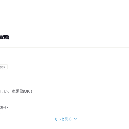
配膳)
費有
しい、車通勤OK！
0円～
～
～
もっと見る
って会社からインセンティブあり♪