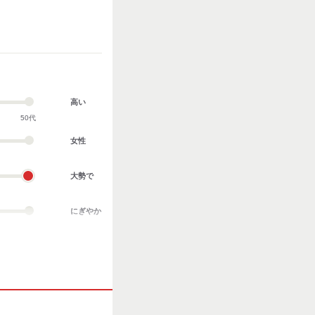
高い
50代
女性
大勢で
にぎやか
業務外交流多い
協調性がある
立ち仕事