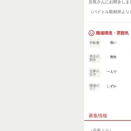
店長さんにお聞きしま
（バイトル取材班より
職場環境・雰囲気
低い
年齢層
男女の
男性
割合
仕事の
一人で
仕方
職場の
しずか
様子
業務外交流少ない
募集情報
個性が生かせる
デスクワーク
（店長より）