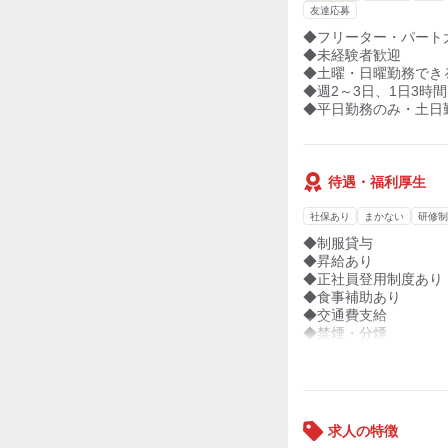
友達応募
◆フリーター・パート
◆未経験者歓迎
◆土曜・日曜勤務でき
◆週2～3日、1日3時
◆平日勤務のみ・土日
待遇・福利厚生
社保あり
まかない
研修制
◆制服貸与
◆昇給あり
◆正社員登用制度あり
◆食事補助あり
◆交通費支給
◆禁煙・分煙
◆扶養内勤務OK
◆制服貸与
◆友達同士応募OK
◆面接時履歴書不要
求人の特徴