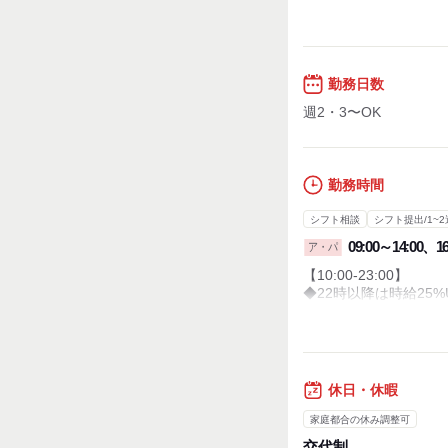
勤務日数
週2・3〜OK
勤務時間
シフト相談
シフト提出/1~2
09:00～14:00、16
ア・パ
【10:00-23:00】
◆22時以降は時給25%
◆時間・曜日はお気軽
◆シフトは1週間ごと
・休憩時間：なし
・実働時間：1日あたり
休日・休暇
・平均所定労働時間：1
家庭都合の休み調整可
交代制