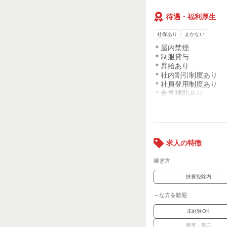
待遇・福利厚生
社保あり
まかない
＊屋内禁煙
＊制服貸与
＊昇給あり
＊社内割引制度あり
＊社員登用制度あり
＊食事補助あり
＊社会保険制度あり
kkw_bogf2212
求人の特徴
稼ぎ方
扶養控除内
～な方を歓迎
未経験OK
新卒・第二