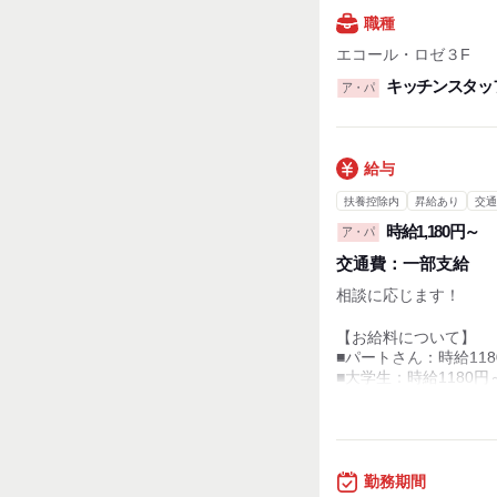
職種
エコール・ロゼ３F
キッチンスタッ
ア・パ
給与
扶養控除内
昇給あり
交通
時給1,180円～
ア・パ
交通費：
一部支給
相談に応じます！
【お給料について】
■パートさん：時給118
■大学生：時給1180円
■高校生：時給1180円
※店の売上や成績によ
【昇給制度について】
勤務期間
■雇用形態：アルバイ