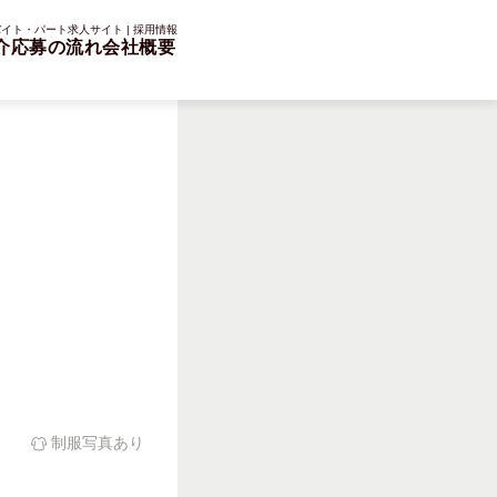
イト・パート求人サイト | 採用情報
介
応募の流れ
会社概要
楽
制服写真あり