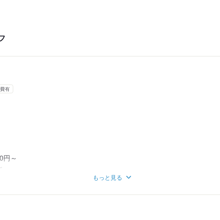
フ
費有
0円～
～
～
もっと見る
って会社からインセンティブあり♪
ト、パート