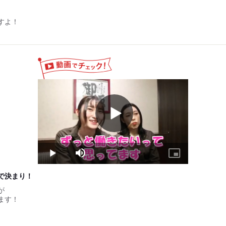
月に1度)
ェックシートにより判断
すよ！
Play
Video
Play
Mute
Picture-
in-
Picture
で決まり！
が
ます！