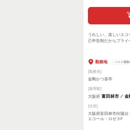
うれしい、楽しいエコ
己申告制だからプライ
勤務地
バイク通勤
[勤務先]
金剛かつ喜亭
[最寄駅]
富田林市
⁄
金
大阪府
[住所]
大阪府富田林市向陽台３
エコール・ロゼ３F