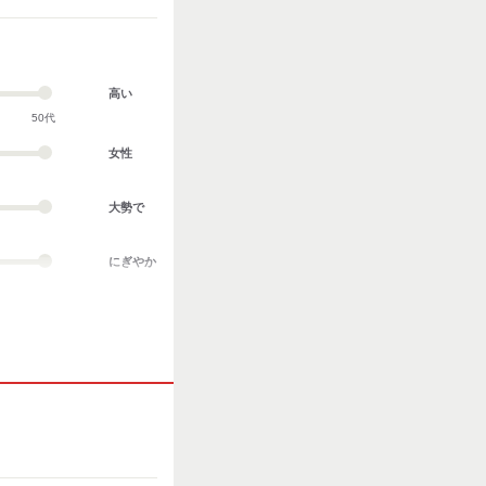
高い
50代
女性
大勢で
にぎやか
業務外交流多い
協調性がある
立ち仕事
お客様との対話が
多い