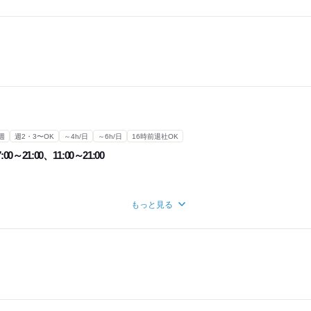
週
週2・3〜OK
～4h/日
～6h/日
16時前退社OK
:00～21:00、11:00～21:00
にご相談下さい！
もっと見る
自己申告制
人も、びっしり入りたい人も自由自在◆
4時間
ヵ月あたり30時間