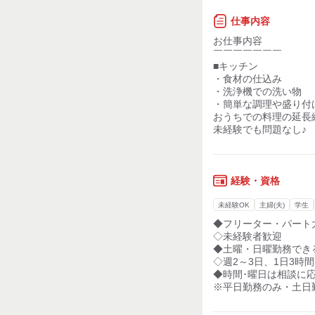
力仕事が少ない
仕事内容
知識・経験不要
お仕事内容
￣￣￣￣￣￣￣
■キッチン
・食材の仕込み
・洗浄機での洗い物
・簡単な調理や盛り付
おうちでの料理の延長
未経験でも問題なし♪
経験・資格
未経験OK
主婦(夫)
学生
◆フリーター・パート
◇未経験者歓迎
◆土曜・日曜勤務でき
◇週2～3日、1日3時
◆時間･曜日は相談に
※平日勤務のみ・土日