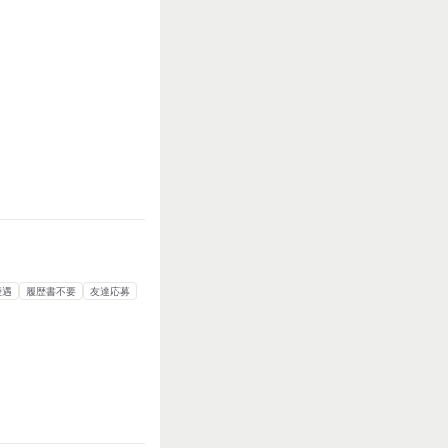
力仕事が多い
知識・経験必要
優遇
履歴書不要
友達応募