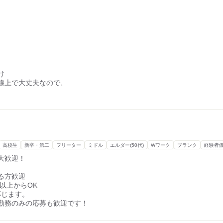
け
線上で大丈夫なので、
高校生
新卒・第二
フリーター
ミドル
エルダー(50代)
Wワーク
ブランク
経験者
大歓迎！
る方歓迎
間以上からOK
応じます。
勤務のみの応募も歓迎です！