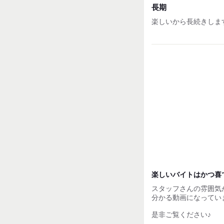
■回数 ：年2回(6ヵ
長期
■評価手法：スキルチ
楽しいから長続きしま
■昇給額 ：平均40円
【その他】
■交通費支給！
■賄い制度あり！
■従業員割引あり
試用期間：
なし
楽しいバイトはかつ喜
スタッフさんの雰囲気
分かる動画になってい
是非ご覧ください♪