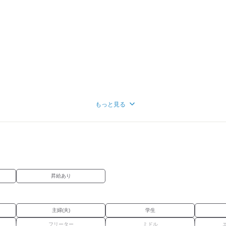
もっと見る
昇給あり
主婦(夫)
学生
フリーター
ミドル