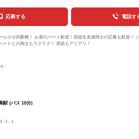
応募する
電話す
ールロゼ内勤務！ お昼のパート歓迎！高校生友達同士の応募も歓迎！ 
ベートとの両立もラクラク！ 昇給もアリアリ！
OK
剛駅 (バス 10分)
‐１‐１