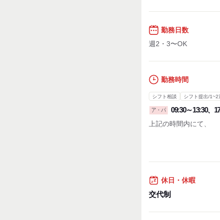
勤務日数
週2・3〜OK
勤務時間
シフト相談
シフト提出/1~2
09:30～13:30、17
ア・パ
上記の時間内にて、
※時間・曜日はお気軽
シフトは1週間ごとの
◆ちょこっと入りたい
休日・休暇
・休憩時間：なし
・実働時間：1日あたり
交代制
・平均所定労働時間：1