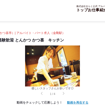
株式会社きらく公式 アルバ
トップ
お仕事紹
かつ喜亭）| アルバイト・パート求人（金剛駅）
験歓迎 とんかつ かつ喜 キッチン
優しいスタッフさんが多いです◎
1
/
4
動画をチェックして応募しよう！
動画を再生する