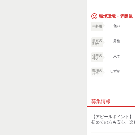
職場環境・雰囲気
低い
年齢層
男女の
男性
割合
仕事の
一人で
仕方
職場の
しずか
様子
業務外交流少ない
募集情報
個性が生かせる
デスクワーク
【アピールポイント】
初めての方も安心、楽
お客様との対話が
少ない