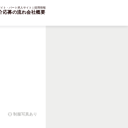
イト・パート求人サイト | 採用情報
介
応募の流れ
会社概要
楽
制服写真あり