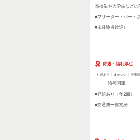
高校生や大学生などの
■フリーター・パート
■未経験者歓迎♪
■出産後、育児卒業後
■土曜・日曜勤務でき
■週2～3日、1日3時間
待遇・福利厚生
■時間･曜日は相談に応
※平日勤務のみ・土日
社保あり
まかない
研修制
給与関連
￣￣￣￣￣￣￣￣￣￣
■昇給あり（年2回）
■交通費一部支給
■正社員登用制度あり
■店の売上や成績によ