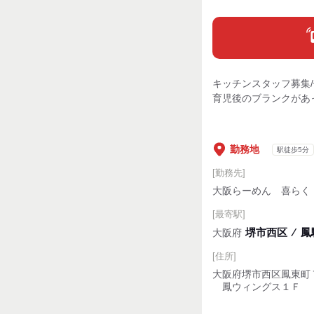
キッチンスタッフ募集
育児後のブランクがあっ
勤務地
駅徒歩5分
[勤務先]
大阪らーめん 喜らく
[最寄駅]
堺市西区
⁄
鳳
大阪府
[住所]
大阪府堺市西区鳳東町
鳳ウィングス１Ｆ