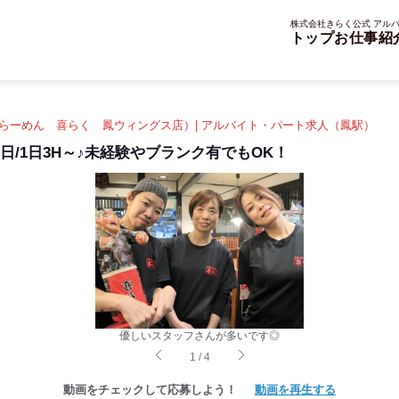
株式会社きらく公式 アルバ
トップ
お仕事紹
らーめん 喜らく 鳳ウィングス店）| アルバイト・パート求人（鳳駅）
日/1日3H～♪未経験やブランク有でもOK！
優しいスタッフさんが多いです◎
1
/
4
動画をチェックして応募しよう！
動画を再生する