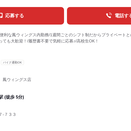
応募する
電話す
/便利な鳳ウィングス内勤務/1週間ごとのシフト制だからプライベートと
ても大歓迎！/履歴書不要で気軽に応募♪/高校生OK！
バイク通勤OK
 鳳ウィングス店
駅 (徒歩 5分)
７‐７３３