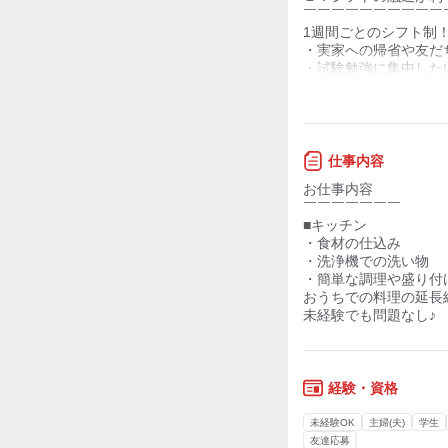
少ない
￣￣￣￣￣￣￣￣￣￣
1週間ごとのシフト制
力仕事が少ない
・実家への帰省や友だ
・試験勉強に集中した
知識・経験不要
・就職活動で忙しいと
・お子さんが体調を崩
パートさんもお子さん
２．素敵な社割や賞与
仕事内容
￣￣￣￣￣￣￣￣￣￣
お仕事内容
従業員割引で20％割引
￣￣￣￣￣￣￣
その他、売り上げや業
■キッチン
きらくグループ約70
・食材の仕込み
・洗浄機での洗い物
３．頑張ったひとが認
・簡単な調理や盛り付
￣￣￣￣￣￣￣￣￣￣
おうちでの料理の延長
喜神では年に2回、皆
未経験でも問題なし♪
スキルが高い方やシフ
お店を支えてくれてる
経験・資格
未経験OK
主婦(夫)
学生
友達応募