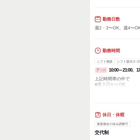
勤務日数
週2・3〜OK、週4〜O
勤務時間
シフト相談
シフト提出/1~2
10:00～21:00、17
ア・パ
上記時間帯の中で
■週２日からOK
■１日３時間からOK
※時間・曜日はお気軽
＼シフトは１週間ご
１週間ごとだからこそ
休日・休暇
学生生活や家事や子育
家庭都合の休み調整可
シフトの希望はしっか
交代制
プライベートも大事に