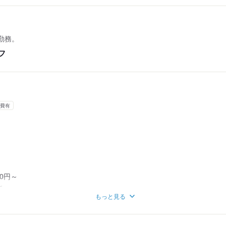
トデーなどでプレゼントのためにしっかり稼ぎたいなどあれば、時期に
させていただきます◎
生は履修登録に合わせて
勤務。
のでご安心ください！
フ
4時間
ヵ月あたり30時間
費有
0円～
～
～
もっと見る
って会社からインセンティブあり♪