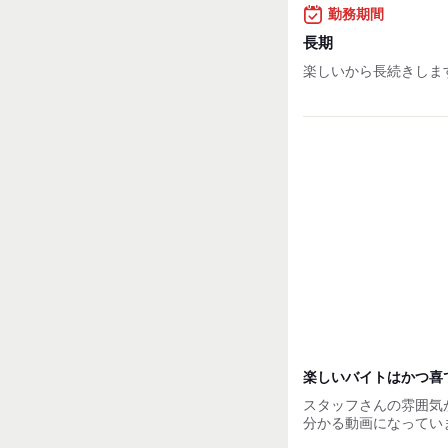
【昇給制度について】
勤務期間
■雇用形態：アルバイ
■回数 ：年2回(6ヵ
長期
■評価手法：スキルチ
楽しいから長続きしま
■昇給額 ：平均40円
【その他】
■交通費支給！
■賄い制度あり！
■従業員割引あり
試用期間：
なし
楽しいバイトはかつ喜
スタッフさんの雰囲気
分かる動画になってい