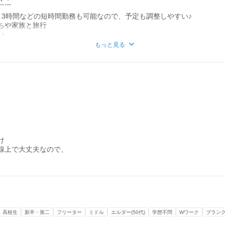
￣￣
！3時間などの短時間勤務も可能なので、予定も調整しやすい♪
ちや家族と旅行
い
き
もっと見る
してしまったとき
の予定に合わせて毎週のシフトを調整できます！
も！
￣￣
！
績が良かった際や誕生日の月には
店舗で使える食事券をプレゼント！
められる！
け
￣￣￣￣￣
線上で大丈夫なので、
さんの業務スキルをチェックして
トによく貢献してくれているスタッフさん
スタッフさんを昇給で評価しています。
高校生
新卒・第二
フリーター
ミドル
エルダー(50代)
学歴不問
Wワーク
ブラン