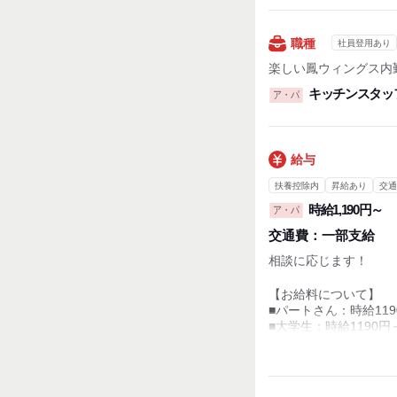
バレンタインやホワイ
など、できるだけ対応
職種
社員登用あり
新大学生・新専門学校
楽しい鳳ウィングス内
シフトの調整も可能な
キッチンスタッ
ア・パ
・休憩時間：なし
・実働時間：1日あたり
・平均所定労働時間：1
給与
扶養控除内
昇給あり
交通
時給1,190円～
ア・パ
交通費：
一部支給
相談に応じます！
【お給料について】
■パートさん：時給119
■大学生：時給1190円
■高校生：時給1180円
※店の売上や成績によ