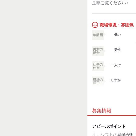
是非ご覧ください♪
職場環境・雰囲気
低い
年齢層
男女の
男性
割合
仕事の
一人で
仕方
職場の
しずか
様子
業務外交流少ない
募集情報
個性が生かせる
デスクワーク
アピールポイント
１．シフトの融通が利
お客様との対話が