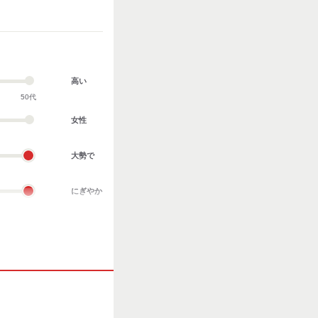
高い
50代
女性
大勢で
にぎやか
業務外交流多い
協調性がある
立ち仕事
お客様との対話が