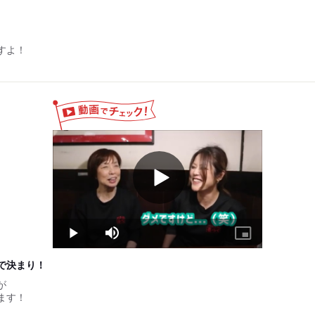
ト、パート
月に1度)
ェックシートにより判断
すよ！
Play
Video
Play
Mute
Picture-
in-
Picture
で決まり！
が
ます！