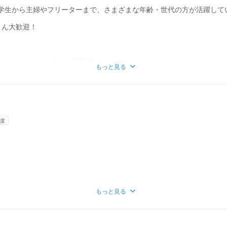
学生から主婦やフリーターまで、さまざまな年齢・世代の方が活躍して
さん大歓迎！
でブランクがある方も大歓迎◎
もっと見る
る方歓迎！
以上からOK！
じます◎
勤務のみの応募も歓迎です！
度
もっと見る
って会社からインセンティブあり