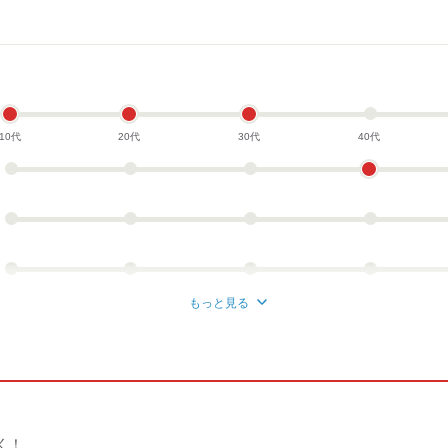
10代
20代
30代
40代
もっと見る
く！