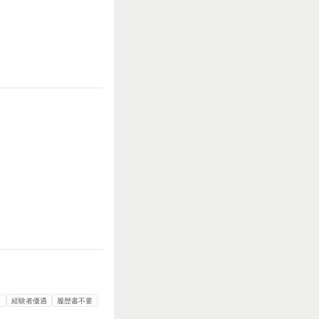
多い
力仕事が多い
知識・経験必要
ク
経験者優遇
履歴書不要