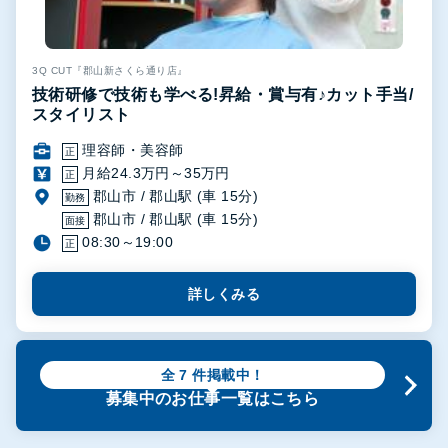
3Q CUT『郡山新さくら通り店』
技術研修で技術も学べる!昇給・賞与有♪カット手当/
スタイリスト
理容師・美容師
正
月給24.3万円～35万円
正
郡山市 / 郡山駅 (車 15分)
勤務
郡山市 / 郡山駅 (車 15分)
面接
08:30～19:00
正
詳しくみる
全
7
件掲載中！
募集中のお仕事一覧はこちら