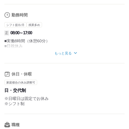
勤務時間
シフト提出/月
残業多め
08:00～17:00
正
■実働8時間（休憩60分）
■日祝休み
もっと見る
4週6休が基本となりますが、
上記とは別に、
祝日・夏季休暇・年末年始休暇がつきます。
休日・休暇
有給消化率は非常に高く、
40日分の有給を一気に消化した方もいます。
家庭都合の休み調整可
日・交代制
希望休と有給の組み合わせで
5日以上の連休にすることも可能ですので、
※日曜日は固定でお休み
ご家族との時間も大切にしていただけます。
※シフト制
休憩時間：1日あたり 60分
実働時間：1日あたり 8時間
平均所定労働時間：1か月あたり 184時間～192時間
職種