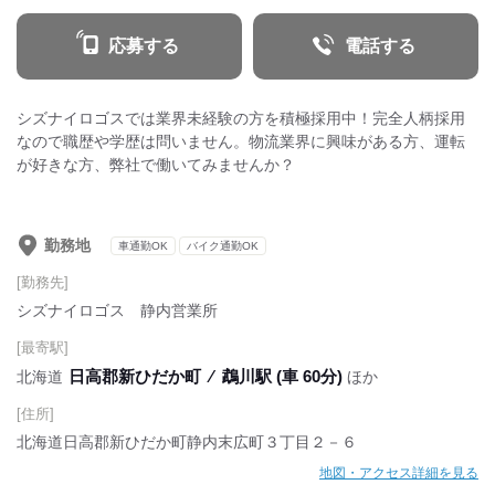
応募する
電話する
シズナイロゴスでは業界未経験の方を積極採用中！完全人柄採用
なので職歴や学歴は問いません。物流業界に興味がある方、運転
が好きな方、弊社で働いてみませんか？
勤務地
車通勤OK
バイク通勤OK
[勤務先]
シズナイロゴス 静内営業所
[最寄駅]
日高郡新ひだか町
⁄
鵡川駅 (車 60分)
北海道
ほか
[住所]
北海道日高郡新ひだか町静内末広町３丁目２－６
地図・アクセス詳細を見る