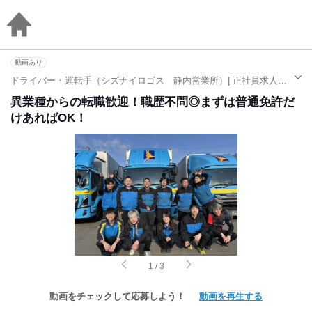
動画あり
ドライバー・運転手（シズナイロゴス 静内営業所）| 正社員求人（鵡川駅）
異業種からの転職歓迎！職歴不問◎まずは普通免許だ
けあればOK！
1
/
3
動画をチェックして応募しよう！
動画を再生する