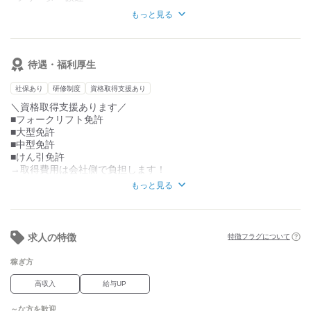
もっと見る
現在働いている社員も
未経験から始めた人ばかりです！
※要普通免許（オートマ免許OK！）
待遇・福利厚生
社保あり
研修制度
資格取得支援あり
＼資格取得支援あります／
■フォークリフト免許
■大型免許
■中型免許
■けん引免許
→取得費用は会社側で負担します！
もっと見る
■売上給
■昇給あり
■賞与あり(年2回)
■決算賞与あり(実績により)
求人の特徴
特徴フラグについて
■燃料手当
■住宅手当
稼ぎ方
■家族手当
高収入
給与UP
■各種資格取得支援制度
■スマートフォン貸与
～な方を歓迎