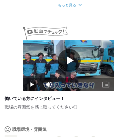
■研修中は月給240,000円～
数か月先のご入社も可能ですので、
もっと見る
※人により1～3か月程度
在職中の方もご相談ください。
＜収入イメージ＞
運転する車種により異なりますが、
月給29万円以上を稼ぐ方が多く活躍しています。
昨年、未経験で入社した方は
月給37万円程度の収入となっています（4t車）
試用期間：
なし
Play
Video
Play
Mute
Picture-
in-
Picture
働いている方にインタビュー！
職場の雰囲気を感じ取ってください◎
職場環境・雰囲気