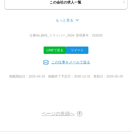
この会社の求人一覧
応募方法
＝＝＝＝＝＝＝＝
もっと見る
所在地
～最後まで読んで頂き、有難うございます～
北海道札幌市白石区流通センター７丁目８‐２１
仕事No.
静内_ドライバー_2504
管理番号：
333035
▼WEB応募の場合▼
24時間受付中です！
下記の応募ボタンより応募完了後、
LINEで送る
ツイート
応募完了メールが届きます。
代表者名
そのあと企業よりご連絡致します！
この仕事をメールで送る
伊藤 功一郎
▼電話応募の場合▼
お電話の際は「バイトルを見た」
掲載開始日：
2025-04-25
掲載終了予定日：
2030-12-31
更新日：
2026-05-29
とお話し頂けるとスムーズです♪
事業内容
※ご提出いただいた個人情報については、
サードパーティロジスティクス事業、
採用の手続きのみに利用させていただきます。
共同配送、運送（特別 積み合わせ・ 一般貨物）、
応募書類は返却いたしませんので、ご了承頂きますよう
運送取り扱い、
何卒宜しくお願い致します。
物流センター運営流通 加工、
仕分け・梱包、
ページの先頭へ
など