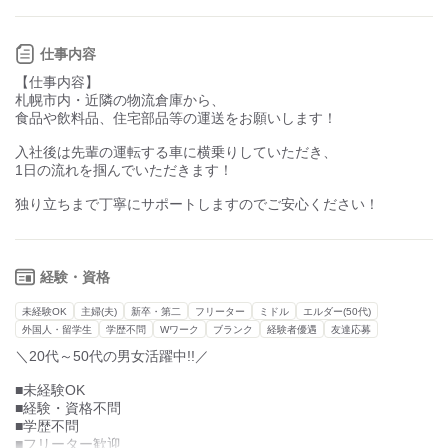
また、資格の取得支援制度もご用意していますので、
まずは普通免許で運転できる車からスタートしていただき、
【当社について】
4t、7t、10tとステップアップしていくことも可能です！
設立72年。道内12拠点の事業所を構える総合物流企業です。
仕事内容
取引先（荷先）は全国ブランドの大手加工食品メーカーや、
「今よりも収入を増やしたい」
【仕事内容】
日曜雑貨の問屋が中心と経営は安定！
「車を運転するのが好き」
札幌市内・近隣の物流倉庫から、
「未経験から別業界にチャレンジしてみたい」
食品や飲料品、住宅部品等の運送をお願いします！
今回は更なる業務拡大のため、
そして戦力拡充のため、正社員を募集します！
など、応募の理由はなんでも大丈夫です。
入社後は先輩の運転する車に横乗りしていただき、
1日の流れを掴んでいただきます！
当社では失敗を恐れず、新しいことにどんどん挑戦する、
過去の話ではなく、
その姿勢を評価しています◎
今のあなたの話をぜひ聞かせてください！
独り立ちまで丁寧にサポートしますのでご安心ください！
ご応募お待ちしております。
経験・資格
未経験OK
主婦(夫)
新卒・第二
フリーター
ミドル
エルダー(50代)
外国人・留学生
学歴不問
Wワーク
ブランク
経験者優遇
友達応募
＼20代～50代の男女活躍中!!／
■未経験OK
■経験・資格不問
■学歴不問
■フリーター歓迎