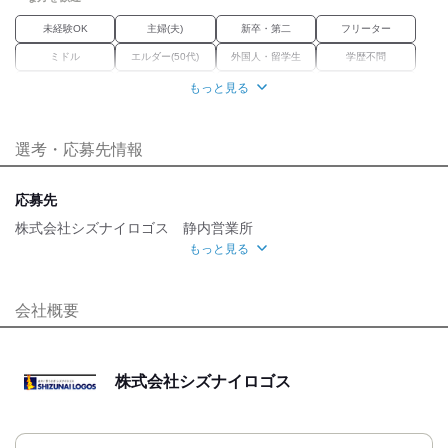
■永年勤続海外旅行(10年)
■従業員持ち株会
未経験OK
主婦(夫)
新卒・第二
フリーター
■お子様が小学校に入学時、ランドセル贈与
ミドル
エルダー(50代)
外国人・留学生
学歴不問
■ファイターズ、コンサドーレ年間シート
Wワーク
ブランク
経験者優遇
資格習得
もっと見る
■軽ワゴン、ワゴン車完備
■制服貸与
正社員経験不問
職種未経験OK
■有給休暇あり
選考・応募先情報
■社会保険完備
職場環境
■車通勤可能(駐車場あり)
車通勤OK
バイク通勤OK
禁煙・分煙
転勤なし
応募先
魅力的な待遇
株式会社シズナイロゴス 静内営業所
もっと見る
交通費有
社保あり
研修制度
資格取得支援あり
面接地
待遇充実
[最寄駅]
会社概要
自分らしい恰好
日高郡新ひだか町
⁄
鵡川駅 (車 60分)
北海道
ほか
髪自由
髭(ひげ)OK
ネイルOK
ピアスOK
[住所]
服装自由
株式会社シズナイロゴス
北海道日高郡新ひだか町静内末広町３丁目２－６
応募時のメリット
地図・アクセス詳細を見る
友達応募