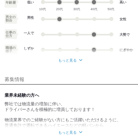
低い
高い
年齢層
10代
20代
30代
40代
50代
男女の
男性
女性
割合
仕事の
一人で
大勢で
仕方
職場の
しずか
にぎやか
様子
もっと見る
業務外交流少ない
業務外交流多い
募集情報
個性が生かせる
協調性がある
デスクワーク
立ち仕事
業界未経験の方へ
弊社では物流量の増加に伴い、
お客様との対話が
お客様との対話が
少ない
多い
ドライバーさんを積極的に増員しております！
力仕事が少ない
力仕事が多い
物流業界でのご経験がない方にもご活躍いただけるように、
普通免許で運転できるハイエースなどの軽バンから
大型のトラックまで様々な車種をご用意しております。
知識・経験不要
知識・経験必要
もっと見る