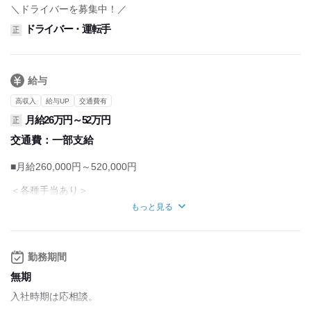
＼ドライバーを募集中！／
ドライバー・運転手
正
給与
高収入
給与UP
交通費有
月給26万円～52万円
正
交通費：
一部支給
■月給260,000円～520,000円
＜各種手当あり＞
■売上給
もっと見る
■昇給あり
■賞与あり(年2回)
■決算賞与あり(実績により)
■燃料手当
勤務期間
■住宅手当
無期
■家族手当
入社時期は応相談。
＜研修あり＞