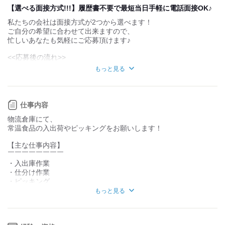
デスクワーク
立ち仕事
【選べる面接方式!!!】履歴書不要で最短当日手軽に電話面接OK♪
私たちの会社は面接方式が2つから選べます！
お客様との対話が
お客様との対話が
少ない
多い
ご自分の希望に合わせて出来ますので、
忙しいあなたも気軽にご応募頂けます♪
力仕事が少ない
力仕事が多い
<<応募後の流れ>>
知識・経験不要
知識・経験必要
もっと見る
1 バイトルからご応募いただきます
2 応募後に届く面接アンケートにご回答ください
仕事内容
「メールとSMSにて届きます」
物流倉庫にて、
3 アンケートで面接方式を選んでください！
常温食品の入出荷やピッキングをお願いします！
※面接時の履歴書不要
【主な仕事内容】
1 ■来社面接■
￣￣￣￣￣￣￣￣
⇒面接を希望される日を3個選んでいただきます！
・入出庫作業
そこから都合の良い日を決定させて頂きます♪
・仕分け作業
・ピッキング
など
もっと見る
2 ■電話面接■
⇒電話面接ご希望の方は、
一人で運べる重さの荷物がメイン。
『WEB面接』をご選択いただき、
フォークリフト免許をお持ちでなくても大丈夫です！
面接を希望される日を3個選んでください！