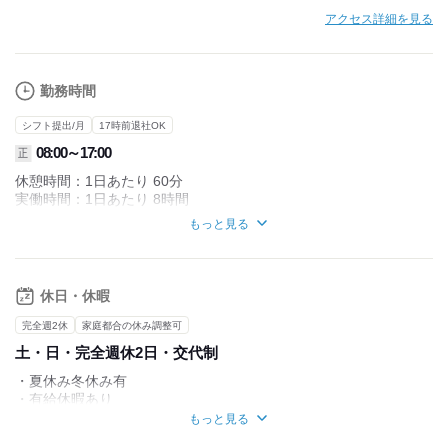
アクセス詳細を見る
勤務時間
シフト提出/月
17時前退社OK
08:00～17:00
正
休憩時間：1日あたり 60分
実働時間：1日あたり 8時間
平均所定労働時間：1か月あたり 211時間
もっと見る
日によって早出や残業を
お願いする場合があります。
※試用期間あり（3ヵ月・同条件）
休日・休暇
完全週2休
家庭都合の休み調整可
土・日・完全週休2日・交代制
・夏休み冬休み有
・有給休暇あり
・年間休日108日
もっと見る
※?忙期は土日祝出勤の場合あり