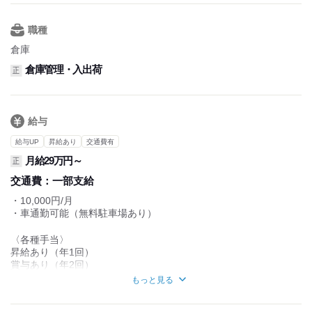
職種
倉庫
倉庫管理・入出荷
正
給与
給与UP
昇給あり
交通費有
月給29万円～
正
交通費：
一部支給
・10,000円/月
・車通勤可能（無料駐車場あり）
〈各種手当〉
昇給あり（年1回）
賞与あり（年2回）
期末賞与あり（業績により）
もっと見る
交通費規定支給
残業手当