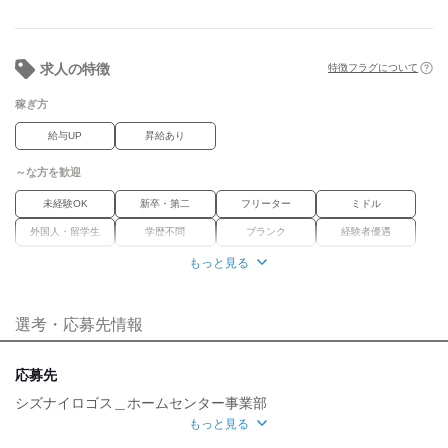
・配送業務手当
・無事故手当
10,000円/月
求人の特徴
特徴フラグについて
・燃料手当
稼ぎ方
独身者：40,000円
既婚者：60,000円/年
給与UP
昇給あり
・住宅手当
～な方を歓迎
独身者：10,000円
既婚者：12,000円/月
未経験OK
新卒・第二
フリーター
ミドル
・家族手当
外国人・留学生
学歴不問
ブランク
経験者優遇
扶養者1人につき10,000円/月
将来は独立
女性活躍中
資格習得
正社員経験不問
もっと見る
子1人目：8,000円、子2人目：4,000円、
子3人目以降：1人2,000円/月
職種未経験OK
60歳以上の父母：1,000円/月
※家族手当は試用期間終了後に対象になります。
選考・応募先情報
職場環境
＜働き方について＞
車通勤OK
禁煙・分煙
・完全週休2日制
応募先
・有給休暇あり
魅力的な待遇
シズナイロゴス＿ホームセンター事業部
・年間休日108日
もっと見る
交通費有
社保あり
まかない
研修制度
・車通勤可能（無料駐車場あり）
応募方法
・喫煙所あり