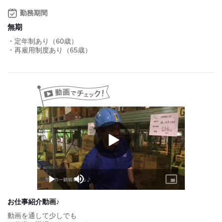
配送業務手当
勤務期間
3PL手当
無期
20,000円/月
・定年制あり（60歳）
無事故手当
・再雇用制度あり（65歳）
10,000円/月
燃料手当
独身者：40,000円
既婚者：60,000円/年
住宅手当
独身者：10,000円
既婚者：12,000円/月
家族手当
Play
Video
扶養者1人につき10,000円/月
子1人目：8,000円、子2人目：4,000円
子3人目以降：1人2,000円/月
60歳以上の父母：1,000円/月
Play
Mute
Picture-
in-
※家族手当は試用期間終了後に対象になります。
Picture
お仕事紹介動画♪
試用期間：
あり
動画を通して少しでも
月給29万円〜