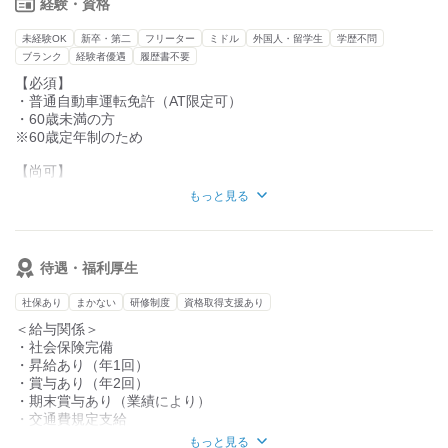
（作業は5～6名体制で行います）
経験・資格
または直接お電話していただき、
「研修プログラム」を通じて、
未経験OK
新卒・第二
フリーター
ミドル
外国人・留学生
学歴不問
「面接希望です！」とお伝えください♪
倉庫作業のお仕事を、本当にイチからお伝えします。
ブランク
経験者優遇
履歴書不要
※採用担当の都合により別日に
調整させていただく場合がございます！
【必須】
分からないことがあったら
・普通自動車運転免許（AT限定可）
なんでも質問してくださいね♪
【応募者全員と面接いたします！！】
・60歳未満の方
＼年齢・経験不問／
※60歳定年制のため
★ブランクがある方の社会復帰もOK★
【尚可】
・倉庫・物流業務経験がある方
もっと見る
(出荷や管理の経験)
・フォークリフト免許
待遇・福利厚生
社保あり
まかない
研修制度
資格取得支援あり
＜給与関係＞
・社会保険完備
・昇給あり（年1回）
・賞与あり（年2回）
・期末賞与あり（業績により）
・交通費規定支給
・残業手当
もっと見る