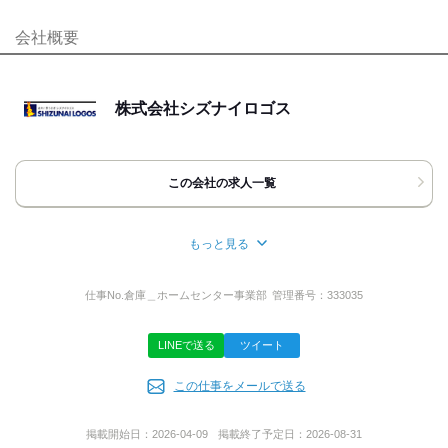
資格取得支援あり
待遇充実
・定年制あり（60歳）
[電話の場合]
・再雇用制度あり（65歳）
会社概要
自分らしい恰好
「バイトル」を見てと言って頂けるとスムーズです。
・試用期間あり（3ヵ月・同条件）
髪自由
[WEBの場合]
＜その他＞
24時間受付中です。
・永年勤続海外旅行（10年）
株式会社シズナイロゴス
応募時のメリット
応募を確認後、採用担当より
・お子様が小学校に入学時、ランドセル贈与
ご連絡させて頂きます。
・ファイターズ、コンサドーレ年間シート
履歴書不要
・灯油の値引き提供
[面接について]
・共済会・持ち株会あり
面接はホームセンター事業部
この会社の求人一覧
・制服貸与
(恵庭市戸磯345番地6)で行います｡
・資格取得支援制度あり
車でご来社可能です｡
面接時は写真付履歴書を持参ください。
もっと見る
所在地
★応募を検討中の皆様へ
採用枠を5～10名ご用意していますので､
北海道札幌市白石区流通センター７丁目８‐２１
仕事No.
倉庫＿ホームセンター事業部
管理番号：
333035
当方も腰を落ち着かせて採用を進めていきたいと思っています｡
入社希望日は相談に応じます。
(春からの勤務希望も大歓迎です。)
LINEで送る
ツイート
転職をお考えの方は､
代表者名
今のお仕事をしっかりとこなしてからのご応募で全く構いません｡
この仕事をメールで送る
伊藤 功一郎
面接日時などのご相談も承ります｡
掲載開始日：
2026-04-09
掲載終了予定日：
2026-08-31