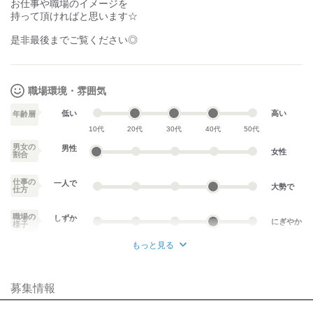
お仕事や職場のイメージを
持って頂ければと思います☆
試用期間3か月/同待遇
是非最後までご覧ください◎
職場環境・雰囲気
低い
高い
年齢層
10代
20代
30代
40代
50代
男女の
男性
女性
割合
仕事の
一人で
大勢で
仕方
職場の
しずか
にぎやか
様子
もっと見る
業務外交流少ない
業務外交流多い
募集情報
個性が生かせる
協調性がある