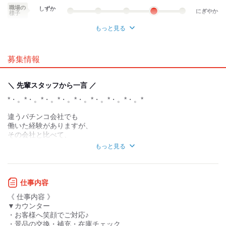
職場の
しずか
にぎやか
様子
もっと見る
業務外交流少ない
業務外交流多い
募集情報
個性が生かせる
協調性がある
デスクワーク
立ち仕事
＼ 先輩スタッフから一言 ／
*・。*・。*・。*・。*・。*・。*・。*・。*
お客様との対話が
お客様との対話が
少ない
多い
違うパチンコ会社でも
力仕事が少ない
力仕事が多い
働いた経験がありますが、
その会社と比べて、
サンシャインKYORAKUは、
知識・経験不要
知識・経験必要
もっと見る
本当に働く環境が良いんです!!
アルバイト同士が仲が良いことは
2020年4月より全国のパチンコ店は禁煙になります◎
勿論なんですが、社員の方や
そのため臭いの心配もありません！
仕事内容
本部の方とも仲が良いんですよね♪
「パチンコ店ってちょっと臭そう、、、」
《 仕事内容 》
「タバコが苦手。。。」という方でも
距離が近いというか…
▼カウンター
働きやすい職場になりますので、安心してくださいね♪
何かあったときは、
・お客様へ笑顔でご対応♪
本当に心配してくれて、
・景品の交換・補充・在庫チェック