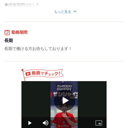
融通もきちんときくから
◆研修期間はなし!!
こんな方でも大丈夫☆
勤務初日から時給1,300円～
お気軽に相談してくださいね!!
もっと見る
◆昇給あり
MAX時給は1,700円のスタッフも♪
勤務期間
◆22時以降は
時給25%アップ!!
長期
長期で働ける方お待ちしております！
※時給1,300円のスタッフの場合
25％UPで…時給1,625円に♪
時給1,700円のスタッフの場合
…2,125円？！
ガッツリ稼げる嬉しい高時給！！
試用期間：
なし
Play
Video
Play
Mute
Picture-