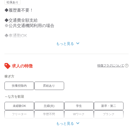
社保あり
◆履歴書不要！
◆交通費全額支給
※公共交通機関利用の場合
◆車通勤OK
もっと見る
◆勤務初日から時給1,300円～
◆社会保険加入制度
◆正社員登用制度有
求人の特徴
特徴フラグについて
◆屋内原則禁煙（喫煙室あり）
稼ぎ方
≪身だしなみについて≫
扶養控除内
昇給あり
◇制服貸与
◇ネイルＯＫ
～な方を歓迎
◇髪色髪型自由
未経験OK
主婦(夫)
学生
新卒・第二
◇アクセサリーＯＫ
（ネックレス/リング/ピアス）
フリーター
学歴不問
Wワーク
ブランク
※身だしなみはお客様に不快感を与えない好感の持てる身だしな
もっと見る
職場環境
みを。