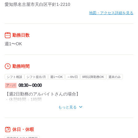
愛知県名古屋市天白区平針1-2210
地図・アクセス詳細を見る
勤務日数
週1〜OK
勤務時間
シフト相談
シフト提出/月
週1〜OK
～6h/日
9時以降勤務OK
週末のみ
08:30～00:00
ア・パ
【週2日勤務のアルバイトさんの場合】
・休憩時間：1時間
・実働時間：7時間
もっと見る
・平均所定労働時間：1カ月当たり56時間
※上記一例であり他シフト勤務もあり
休日・休暇
＼フル勤務出来る方、
遅番入れる方積極採用／