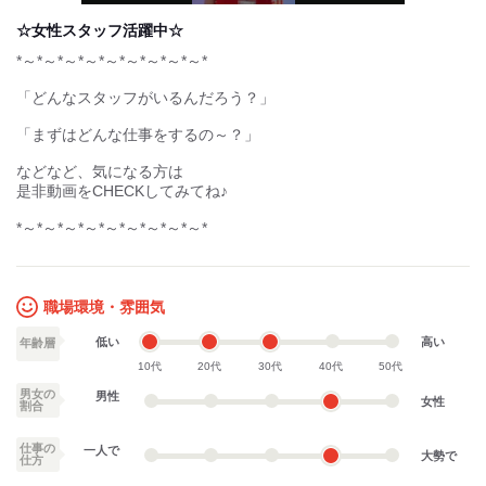
in-
Picture
☆女性スタッフ活躍中☆
*～*～*～*～*～*～*～*～*～*
「どんなスタッフがいるんだろう？」
「まずはどんな仕事をするの～？」
などなど、気になる方は
是非動画をCHECKしてみてね♪
*～*～*～*～*～*～*～*～*～*
職場環境・雰囲気
低い
高い
年齢層
10代
20代
30代
40代
50代
男女の
男性
女性
割合
仕事の
一人で
大勢で
仕方