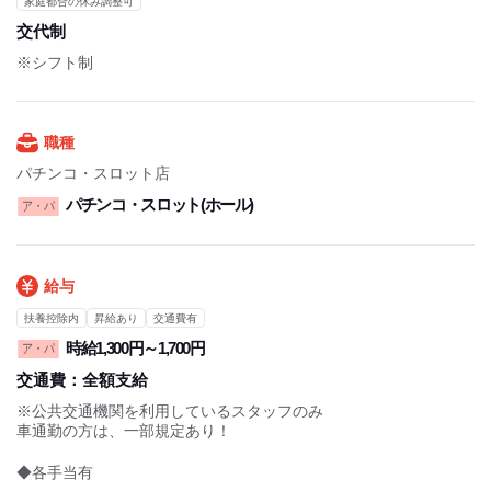
家庭都合の休み調整可
交代制
▼週1～OK
▼時間・曜日は応相談
※シフト制
▼土日祝のみ勤務もOK
《 シフト例 》
日中働きたい主婦(夫)さん
職種
…08:30～17:00
…11:30～17:00
パチンコ・スロット店
パチンコ・スロット(ホール)
ア・パ
ガッツリ働きたいフリーターさん
…08:30～17:00
…17:00～00:00
授業が終わってからの学生さん
給与
…17:00～00:00
扶養控除内
昇給あり
交通費有
朝はゆっくりしたい方…
時給1,300円～1,700円
ア・パ
…11:00～19:00
交通費：
全額支給
シフトに関しては応相談!!
※公共交通機関を利用しているスタッフのみ
車通勤の方は、一部規定あり！
「急に子どもが熱を出して…」
「この週はどうしても入れません…」
◆各手当有