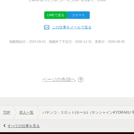
と言って頂くとスムーズですよ♪
■WEB応募■
LINEで送る
ツイート
応募完了後に、メールが届きます。
代表者名
そちらから第3希望日まで面接希望日程を入力し、
この仕事をメールで送る
西川 直彦
ご返信をお願い致します。
※ 18:00以降のWEB応募は、
掲載開始日：
2023-09-01
掲載終了予定日：
2030-12-31
更新日：
2026-08-05
翌日以降のご対応となりますのでご了承ください。
事業内容
■持ち物
メーカー直営パチンコ店経営
履歴書不要で、ラフな格好で構いません◎
●サンシャインKYORAKU南、植田、平針
※当日はエントリーシートに
最終学歴 OR アルバイト歴を記載頂くため、
ページの先頭へ
思い出しておいて下さると嬉しいです！
URL
https://www.kyoraku.co.jp/
ご応募お待ちしております♪
TOP
求人一覧
パチンコ・スロット(ホール)（サンシャインKYORAKU
担当者
採用担当まで
すべての仕事を見る