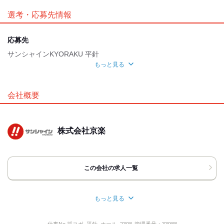
駅徒歩5分
車通勤OK
バイク通勤OK
禁煙・分煙
*・。*・。*・。*・。*・。*・。*・。*
選考・応募先情報
魅力的な待遇
サンシャインKYORAKUなら
新人さんもいつでもWelcomeだから安心♪
交通費有
社保あり
応募先
好奇心旺盛な先輩スタッフが
「どこの大学なの？」「今いくつ？」
サンシャインKYORAKU 平針
自分らしい恰好
なーんて質問攻め(笑)
もっと見る
初日にひとりでポツン…なんて事はありません♪
髪自由
ネイルOK
ピアスOK
面接地
いつの間にか仲良くなれちゃう★
応募時のメリット
[最寄駅]
会社概要
大学以外のバイト仲間を作るのも良し！
名古屋市天白区
⁄
平針駅 (徒歩 5分)
愛知県
履歴書不要
友達応募
ほか
フル勤務でガッツリ稼ぐのも良し！
[住所]
あなた次第で働き方はた～くさんあります♪
株式会社京楽
愛知県名古屋市天白区平針1-2210
*・。*・。*・。*・。*・。*・。*・。*
地図・アクセス詳細を見る
この会社の求人一覧
応募方法
～最後までお読みいただき、ありがとうございます～
もっと見る
所在地
■TEL応募■
お電話の際に「バイトルを見ました」
愛知県名古屋市天白区中砂町４２０
仕事No.
採コボ_平針_ホール_2308
管理番号：
33988