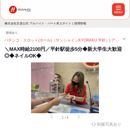
株式会社京楽公式 アルバイト・パート求人サイト | 採用情報
動画あり
パチンコ・スロット(ホール)（サンシャインKYORAKU 平針）| アルバイト・パート求人（平針駅）
＼MAX時給2100円／平針駅徒歩5分◆新大学生大歓迎
◎◆ネイルOK◆
1
/
4
制服写真あり