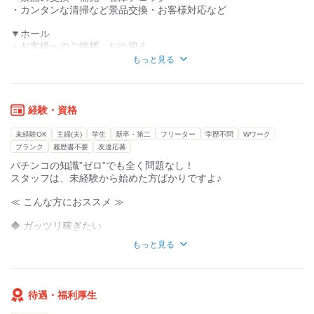
寄り添ってくれるので温かみを感じます♪
・カンタンな清掃など景品交換・お客様対応など
店舗ごとで、本部の方や社員さんアルバイトで
▼ホール
お食事会なども行ったりしますよ!!
・お客様へのご挨拶、お出迎え
・お困りのお客様へお伺い
もっと見る
*・。*・。*・。*・。*・。*・。*・。*・。*
お客さんに呼ばれたら
笑顔で対応してくださいね☆
ココがPOINT
重～い「玉運び」もありません!!
経験・資格
◆MAX時給2,100円※深夜手当込み
だから女性も男性も
ガッツリ稼ぎたい方にはピッタリ!!
と～っても働きやすいです♪
未経験OK
主婦(夫)
学生
新卒・第二
フリーター
学歴不問
Wワーク
しかも勤務初日から時給1,300円!!
ブランク
履歴書不要
友達応募
これから卒業旅行などの
なにか困ったときは、”インカム”ですぐに
パチンコの知識”ゼロ”でも全く問題なし！
資金稼ぎが出来ちゃいます◎
先輩スタッフが駆けつけてくれます◎
スタッフは、未経験から始めた方ばかりですよ♪
◆平針駅徒歩5分の通いやすさ!!
フリーターさん、学生さん、主婦(夫)さんが活躍中★
≪ こんな方におススメ ≫
大学終わりでもすぐ通えます◎
勿論車通勤もOKですよ!!
特に、夕方の時間からは学生さんが多く、
◆ ガッツリ稼ぎたい
バイト仲間を作りたい方にはピッタリ♪
◆ 駅チカで働きたい
◆シフトの融通もバッチリ効きます
もっと見る
◆ 可愛い制服が着たい
シフトの調整は相談してくださいね♪
◆ バイト仲間を作りたい
◆ 接客が好き
*・。*・。*・。*・。*・。*・。*・。*・。*
待遇・福利厚生
皆さんのご応募まってます♪