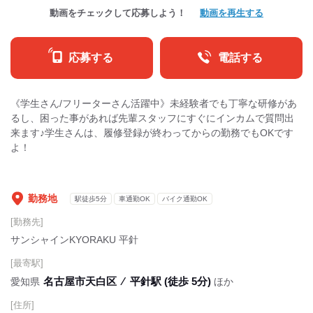
動画をチェックして応募しよう！
動画を再生する
応募する
電話する
《学生さん/フリーターさん活躍中》未経験者でも丁寧な研修があ
るし、困った事があれば先輩スタッフにすぐにインカムで質問出
来ます♪学生さんは、履修登録が終わってからの勤務でもOKです
よ！
勤務地
駅徒歩5分
車通勤OK
バイク通勤OK
[勤務先]
サンシャインKYORAKU 平針
[最寄駅]
名古屋市天白区
⁄
平針駅 (徒歩 5分)
愛知県
ほか
[住所]