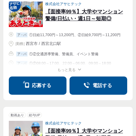
株式会社アサヒテック
【面接率99％】大学やマンション
警備/日払い・週1日～短期◎
①日給11,700円～13,200円、②日給9,700円～11,200円
ア・パ
西宮市 / 西宮北口駅
|
勤務
|
①②交通誘導警備、警備員、イベント警備
ア・パ
①②08:00～17:00、22:00～06:00、09:00～18:00
ア・パ
もっと見る
シフト相談
週1〜OK
週2・3〜OK
週4〜OK
応募する
電話する
動画あり
給与UP
株式会社アサヒテック
【面接率99％】大学やマンション