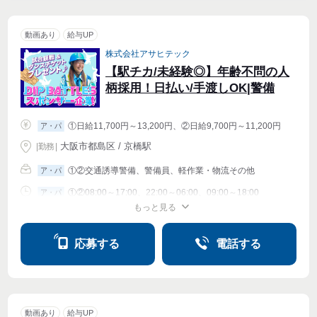
動画あり
給与UP
株式会社アサヒテック
【駅チカ/未経験◎】年齢不問の人
柄採用！日払い/手渡しOK|警備
①日給11,700円～13,200円、②日給9,700円～11,200円
ア・パ
大阪市都島区 / 京橋駅
|
勤務
|
①②交通誘導警備、警備員、軽作業・物流その他
ア・パ
①②08:00～17:00、22:00～06:00、09:00～18:00
ア・パ
もっと見る
シフト相談
週1〜OK
週2・3〜OK
週4〜OK
応募する
電話する
動画あり
給与UP