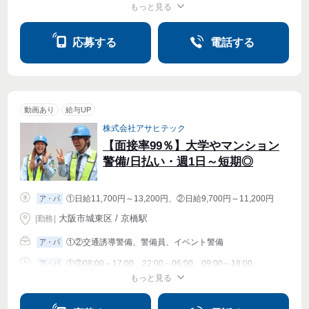
もっと見る
シフト相談
週1〜OK
週2・3〜OK
週4〜OK
応募する
電話する
動画あり
給与UP
株式会社アサヒテック
【面接率99％】大学やマンション
警備/日払い・週1日～短期◎
①日給11,700円～13,200円、②日給9,700円～11,200円
ア・パ
大阪市城東区 / 京橋駅
|
勤務
|
①②交通誘導警備、警備員、イベント警備
ア・パ
①②08:00～17:00、22:00～06:00、09:00～18:00
ア・パ
もっと見る
シフト相談
週1〜OK
週2・3〜OK
週4〜OK