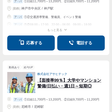
①日給11,700円～13,200円、②日給9,700円～11,200円
ア・パ
神戸市中央区 / 神戸駅
|
勤務
|
①②交通誘導警備、警備員、イベント警備
ア・パ
①②08:00～17:00、22:00～06:00、09:00～18:00
ア・パ
もっと見る
シフト相談
週1〜OK
週2・3〜OK
週4〜OK
応募する
電話する
動画あり
給与UP
株式会社アサヒテック
【面接率99％】大学やマンション
警備/日払い・週1日～短期◎
①日給11,700円～13,200円、②日給9,700円～11,200円
ア・パ
尼崎市 / 尼崎駅
|
勤務
|