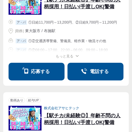
柄採用！日払い/手渡しOK|警備
①日給11,700円～13,200円、②日給9,700円～11,200円
ア・パ
東大阪市 / 布施駅
|
勤務
|
①②交通誘導警備、警備員、軽作業・物流その他
ア・パ
①②08:00～17:00、22:00～06:00、09:00～18:00
ア・パ
もっと見る
シフト相談
週1〜OK
週2・3〜OK
週4〜OK
応募する
電話する
動画あり
給与UP
株式会社アサヒテック
【駅チカ/未経験◎】年齢不問の人
柄採用！日払い/手渡しOK|警備