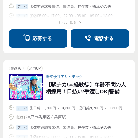
①②交通誘導警備、警備員、軽作業・物流その他
ア・パ
①②08:00～17:00、22:00～06:00、09:00～18:00
ア・パ
もっと見る
シフト相談
週1〜OK
週2・3〜OK
週4〜OK
応募する
電話する
動画あり
給与UP
株式会社アサヒテック
【駅チカ/未経験◎】年齢不問の人
柄採用！日払い/手渡しOK|警備
①日給11,700円～13,200円、②日給9,700円～11,200円
ア・パ
神戸市兵庫区 / 兵庫駅
|
勤務
|
①②交通誘導警備、警備員、軽作業・物流その他
ア・パ
①②08:00～17:00、22:00～06:00、09:00～18:00
ア・パ