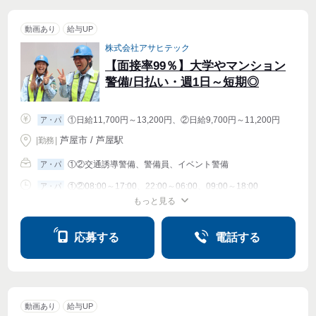
動画あり
給与UP
株式会社アサヒテック
【面接率99％】大学やマンション
警備/日払い・週1日～短期◎
①日給11,700円～13,200円、②日給9,700円～11,200円
ア・パ
芦屋市 / 芦屋駅
|
勤務
|
①②交通誘導警備、警備員、イベント警備
ア・パ
①②08:00～17:00、22:00～06:00、09:00～18:00
ア・パ
もっと見る
シフト相談
週1〜OK
週2・3〜OK
週4〜OK
応募する
電話する
動画あり
給与UP