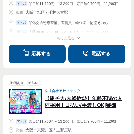
①日給11,700円～13,200円、②日給9,700円～11,200円
ア・パ
大阪市旭区 / 千林大宮駅
|
勤務
|
①②交通誘導警備、警備員、軽作業・物流その他
ア・パ
①②08:00～17:00、22:00～06:00、09:00～18:00
ア・パ
もっと見る
シフト相談
週1〜OK
週2・3〜OK
週4〜OK
応募する
電話する
動画あり
給与UP
株式会社アサヒテック
【駅チカ/未経験◎】年齢不問の人
柄採用！日払い/手渡しOK|警備
①日給11,700円～13,200円、②日給9,700円～11,200円
ア・パ
大阪市東淀川区 / 上新庄駅
|
勤務
|