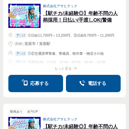
株式会社アサヒテック
【駅チカ/未経験◎】年齢不問の人
柄採用！日払い/手渡しOK|警備
①日給11,700円～13,200円、②日給9,700円～11,200円
ア・パ
箕面市 / 箕面駅
|
勤務
|
①②交通誘導警備、警備員、軽作業・物流その他
ア・パ
①②08:00～17:00、22:00～06:00、09:00～18:00
ア・パ
もっと見る
シフト相談
週1〜OK
週2・3〜OK
週4〜OK
応募する
電話する
動画あり
給与UP
株式会社アサヒテック
【駅チカ/未経験◎】年齢不問の人