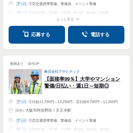
①②交通誘導警備、警備員、イベント警備
ア・パ
①②08:00～17:00、22:00～06:00、09:00～18:00
ア・パ
もっと見る
シフト相談
週1〜OK
週2・3〜OK
週4〜OK
応募する
電話する
動画あり
給与UP
株式会社アサヒテック
【面接率99％】大学やマンション
警備/日払い・週1日～短期◎
①日給11,700円～13,200円、②日給9,700円～11,200円
ア・パ
大阪市阿倍野区 / 天王寺駅
|
勤務
|
①②交通誘導警備、警備員、イベント警備
ア・パ
①②08:00～17:00、22:00～06:00、09:00～18:00
ア・パ