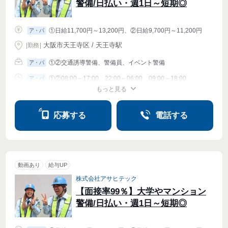
警備/日払い・週1日～短期◎
①日給11,700円～13,200円、②日給9,700円～11,200円
ア・パ
大阪市天王寺区 / 天王寺駅
|
勤務
|
①②交通誘導警備、警備員、イベント警備
ア・パ
①②08:00～17:00、22:00～06:00、09:00～18:00
ア・パ
もっと見る
シフト相談
週1〜OK
週2・3〜OK
週4〜OK
応募する
電話する
動画あり
給与UP
株式会社アサヒテック
【面接率99％】大学やマンション
警備/日払い・週1日～短期◎