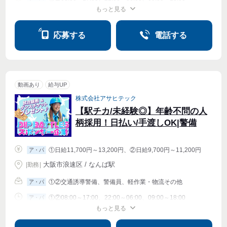
もっと見る
シフト相談
週1〜OK
週2・3〜OK
週4〜OK
応募する
電話する
動画あり
給与UP
株式会社アサヒテック
【駅チカ/未経験◎】年齢不問の人
柄採用！日払い/手渡しOK|警備
①日給11,700円～13,200円、②日給9,700円～11,200円
ア・パ
大阪市浪速区 / なんば駅
|
勤務
|
①②交通誘導警備、警備員、軽作業・物流その他
ア・パ
①②08:00～17:00、22:00～06:00、09:00～18:00
ア・パ
もっと見る
シフト相談
週1〜OK
週2・3〜OK
週4〜OK