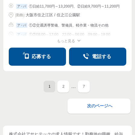
①日給11,700円～13,200円、②日給9,700円～11,200円
ア・パ
大阪市住之江区 / 住之江公園駅
|
勤務
|
①②交通誘導警備、警備員、軽作業・物流その他
ア・パ
①②08:00～17:00、22:00～06:00、09:00～18:00
ア・パ
もっと見る
シフト相談
週1〜OK
週2・3〜OK
週4〜OK
応募する
電話する
…
1
2
7
次のページへ
株式会社アサヒテック
の求人情報です！勤務地や職種、給与