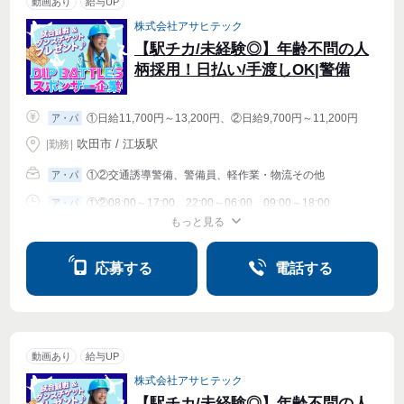
動画あり
給与UP
株式会社アサヒテック
【駅チカ/未経験◎】年齢不問の人
柄採用！日払い/手渡しOK|警備
①日給11,700円～13,200円、②日給9,700円～11,200円
ア・パ
吹田市 / 江坂駅
|
勤務
|
①②交通誘導警備、警備員、軽作業・物流その他
ア・パ
①②08:00～17:00、22:00～06:00、09:00～18:00
ア・パ
もっと見る
シフト相談
週1〜OK
週2・3〜OK
週4〜OK
応募する
電話する
動画あり
給与UP
株式会社アサヒテック
【駅チカ/未経験◎】年齢不問の人