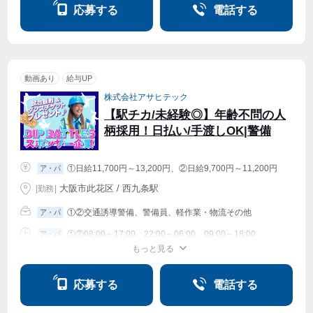
応募する
電話する
動画あり
給与UP
株式会社アサヒテック
【駅チカ/未経験◎】年齢不問の人
柄採用！日払い/手渡しOK|警備
①日給11,700円～13,200円、②日給9,700円～11,200円
ア・パ
大阪市此花区 / 西九条駅
|
勤務
|
①②交通誘導警備、警備員、軽作業・物流その他
ア・パ
①②08:00～17:00、22:00～06:00、09:00～18:00
ア・パ
もっと見る
シフト相談
週1〜OK
週2・3〜OK
週4〜OK
応募する
電話する