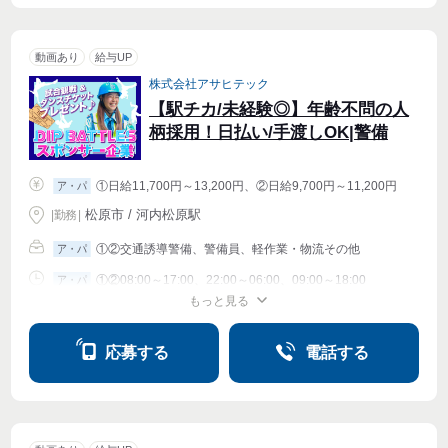
動画あり
給与UP
株式会社アサヒテック
【駅チカ/未経験◎】年齢不問の人
柄採用！日払い/手渡しOK|警備
①日給11,700円～13,200円、②日給9,700円～11,200円
ア・パ
松原市 / 河内松原駅
|
勤務
|
①②交通誘導警備、警備員、軽作業・物流その他
ア・パ
①②08:00～17:00、22:00～06:00、09:00～18:00
ア・パ
もっと見る
シフト相談
週1〜OK
週2・3〜OK
週4〜OK
応募する
電話する