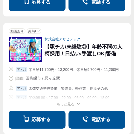
応募する
電話する
動画あり
給与UP
株式会社アサヒテック
【駅チカ/未経験◎】年齢不問の人
柄採用！日払い/手渡しOK|警備
①日給11,700円～13,200円、②日給9,700円～11,200円
ア・パ
四條畷市 / 忍ヶ丘駅
|
勤務
|
①②交通誘導警備、警備員、軽作業・物流その他
ア・パ
①②08:00～17:00、22:00～06:00、09:00～18:00
ア・パ
もっと見る
シフト相談
週1〜OK
週2・3〜OK
週4〜OK
応募する
電話する