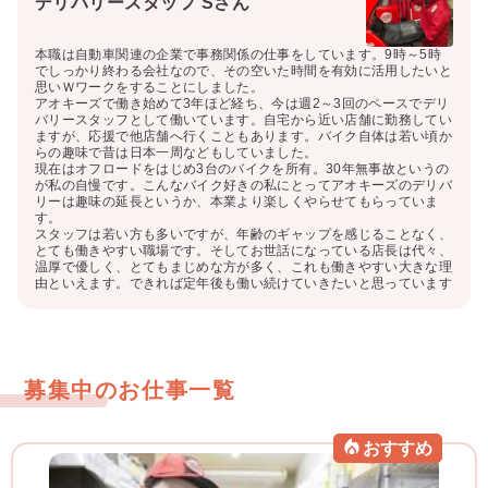
デリバリースタッフ Sさん
本職は自動車関連の企業で事務関係の仕事をしています。9時～5時
でしっかり終わる会社なので、その空いた時間を有効に活用したいと
思いＷワークをすることにしました。

アオキーズで働き始めて3年ほど経ち、今は週2～3回のペースでデリ
バリースタッフとして働いています。自宅から近い店舗に勤務してい
ますが、応援で他店舗へ行くこともあります。バイク自体は若い頃か
らの趣味で昔は日本一周などもしていました。

現在はオフロードをはじめ3台のバイクを所有。30年無事故というの
が私の自慢です。こんなバイク好きの私にとってアオキーズのデリバ
リーは趣味の延長というか、本業より楽しくやらせてもらっていま
す。

スタッフは若い方も多いですが、年齢のギャップを感じることなく、
とても働きやすい職場です。そしてお世話になっている店長は代々、
温厚で優しく、とてもまじめな方が多く、これも働きやすい大きな理
由といえます。できれば定年後も働い続けていきたいと思っています
募集中のお仕事一覧
おすすめ