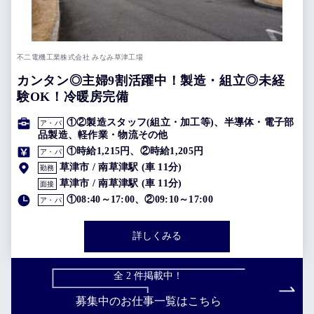
不二電機工業株式会社 みなみ草津工場
カンタン◎主婦9割活躍中！製造・組立◎未経
験OK！冷暖房完備
①②製造スタッフ(組立・加工等)、半導体・電子部
ア・パ
品製造、軽作業・物流その他
①時給1,215円、②時給1,205円
ア・パ
草津市 / 南草津駅 (車 11分)
勤務
草津市 / 南草津駅 (車 11分)
面接
①08:40～17:00、②09:10～17:00
ア・パ
詳しくみる
全
2
件掲載中！
募集中のお仕事一覧はこちら