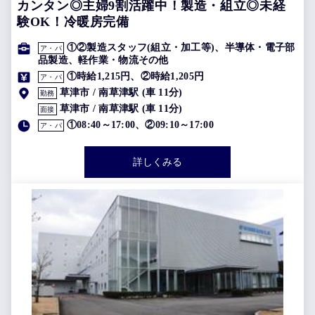
カンタン◎主婦9割活躍中！製造・組立◎未経
験OK！冷暖房完備
①②製造スタッフ(組立・加工等)、半導体・電子部
ア・パ
品製造、軽作業・物流その他
①時給1,215円、②時給1,205円
ア・パ
草津市 / 南草津駅 (車 11分)
勤務
草津市 / 南草津駅 (車 11分)
面接
①08:40～17:00、②09:10～17:00
ア・パ
詳しくみる