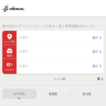
株式会社リディアルスタッフの求人一覧 | 採用情報(22ページ)
未選択
選択
エリア/駅
未選択
選択
職種
未選択
選択
こだわり
0
ヒット数
件
おすすめ
新着順
給与順