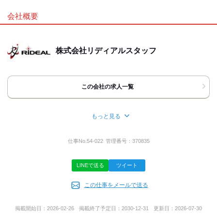
最後までお読みいただきありがとうございます。
会社概要
092-753-9988 または 担当者の携帯電話より
こちらから折り返しご連絡いたしますので、
しばらくお待ち下さい。
株式会社リディアルスタッフ
※電話でのご応募・ご質問は「バイトルを見ました」
とお伝えいただくとスムーズです。
《お仕事決定までの基本的な流れ》
この会社の求人一覧
▼ご応募
▼弊社よりご連絡。ご来社の日程調整
▽ご来社
もっと見る
▼スキルチェック、ヒアリング
所在地
※すでにご登録がある方は、ヒアリングのみ。
▼お仕事の紹介
神奈川県横浜市港北区新横浜２丁目６―３
仕事No.
54-022
管理番号：
370835
▼派遣先との顔合わせ
▽就業決定
LINEで送る
ツイート
代表者名
この仕事をメールで送る
春木雄弥
掲載開始日：
2026-02-26
掲載終了予定日：
2030-12-31
更新日：
2026-07-30