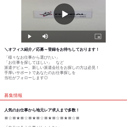
Play
Video
Play
Mute
Picture-
in-
Picture
＼オフィス紹介／応募～登録をお待ちしております！
「様々なお仕事から選びたい」
「お仕事を探してほしい」 など
派遣デビュー、新しい派遣会社をお探しの方は必見！
手厚いサポートであなたのお仕事探しを
当社がフォローします◎
募集情報
人気のお仕事から地元レア求人まで多数！
〓☆〓★〓☆〓★〓☆〓★〓☆〓★〓☆〓