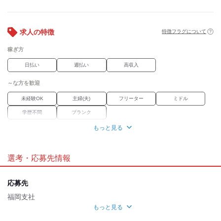
経験豊富な弊社コーディネーターが、
お仕事に関するご希望やお悩みに
しっかり向き合って、
より満足いただける就業経験を
求人の特徴
特徴フラグについて
ご提供できるよう尽力しております。
稼ぎ方
■未経験求人・キャリアップ求人も
日払い
週払い
高収入
━━━━━━━━━━━━
福岡県を中心に佐賀、熊本のお仕事も
～な方を歓迎
ご紹介が可能です！
未経験OK
主婦(夫)
フリーター
ミドル
＃経験・資格不要なお仕事
＃正社員を目指せるお仕事
学歴不問
ブランク
＃経験を活かせるお仕事
もっと見る
職場環境
禁煙・分煙
選考・応募先情報
魅力的な待遇
交通費有
社保あり
研修制度
応募先
福岡支社
応募時のメリット
もっと見る
履歴書不要
応募方法