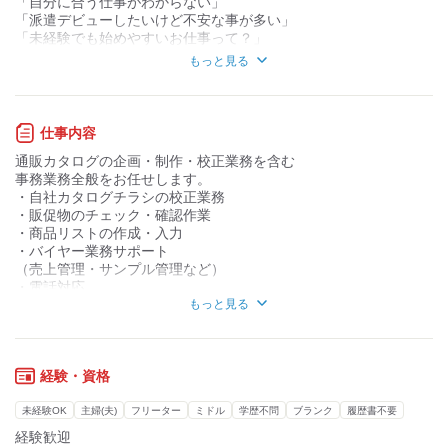
「自分に合う仕事がわからない」
「派遣デビューしたいけど不安な事が多い」
「未経験でも始めやすいお仕事って？」
「自分の自宅から近い会社で勤務したい」
もっと見る
「経験を活かしたい」
などなど
皆様のお仕事に関するお悩みに
仕事内容
丁寧に寄り添って、
通販カタログの企画・制作・校正業務を含む
満足いただける就業体験を
事務業務全般をお任せします。
お届けいたします！
・自社カタログチラシの校正業務
リディアルスタッフでは、
・販促物のチェック・確認作業
倉庫内軽作業からオフィスワークまで、
・商品リストの作成・入力
幅広い職種のお仕事をご紹介できます。
・バイヤー業務サポート
（売上管理・サンプル管理など）
・電話対応
■日払いOK (給与前払い)
・対外企業対応
もっと見る
━━━━━━━━━━━━
・その他付随する事務業務
◇急にお金が必要
◇給料日までのお金が足りない
そんな時は日払いで解決できます◎
経験・資格
未経験OK
主婦(夫)
フリーター
ミドル
学歴不問
ブランク
履歴書不要
■フォロー体制も万全
経験歓迎
━━━━━━━━━━━━