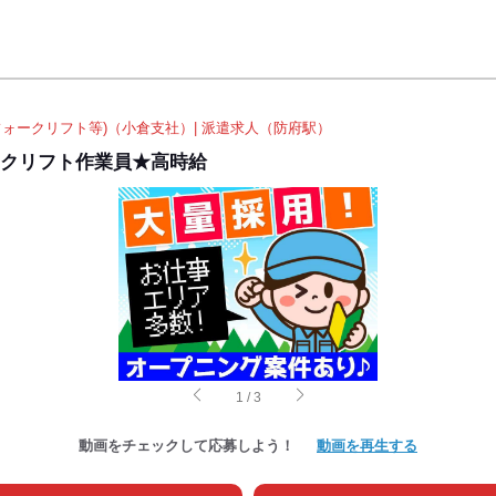
ォークリフト等)（小倉支社）| 派遣求人（防府駅）
ークリフト作業員★高時給
1
/
3
動画をチェックして応募しよう！
動画を再生する