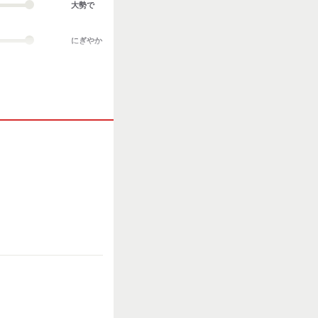
大勢で
にぎやか
業務外交流多い
協調性がある
立ち仕事
お客様との対話が
多い
力仕事が多い
知識・経験必要