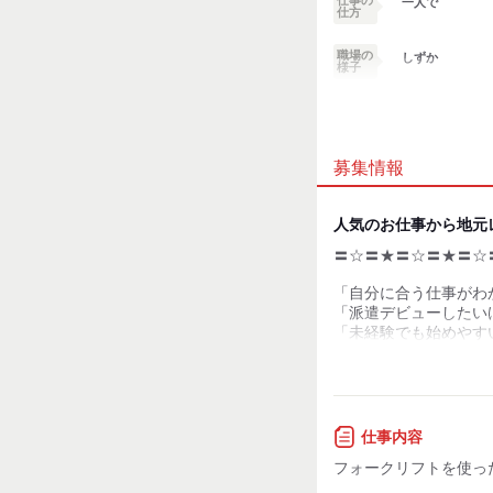
一人で
仕方
職場の
しずか
様子
業務外交流少ない
募集情報
個性が生かせる
デスクワーク
人気のお仕事から地元
〓☆〓★〓☆〓★〓☆
お客様との対話が
少ない
「自分に合う仕事がわ
力仕事が少ない
「派遣デビューしたい
「未経験でも始めやす
「自分の自宅から近い
知識・経験不要
「経験を活かしたい」
などなど
皆様のお仕事に関する
仕事内容
丁寧に寄り添って、
フォークリフトを使っ
満足いただける就業体
お届けいたします！