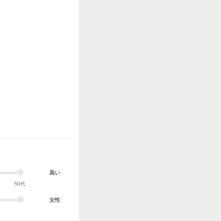
高い
50代
女性