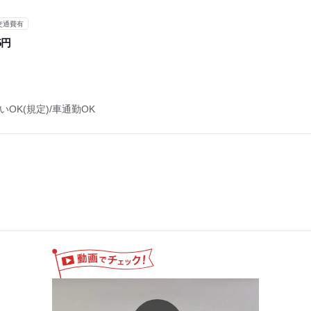
交通費有
5円
OK(規定)/車通勤OK