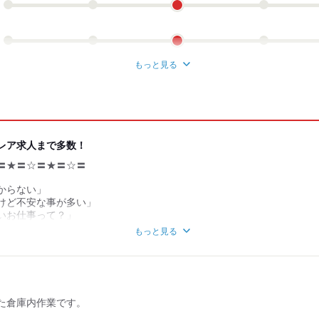
もっと見る
レア求人まで多数！
〓★〓☆〓★〓☆〓
からない」
けど不安な事が多い」
いお仕事って？」
会社で勤務したい」
もっと見る
お悩みに
た倉庫内作業です。
験を