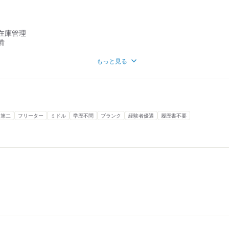
は、
ィスワークまで、
在庫管理
ご紹介できます。
備
)
るまで先輩が横で優しく教えてくれます。
もっと見る
━━
進められるの最高の環境なので気になる方は是非ご応募ください！
足りない
決できます◎
・第二
フリーター
ミドル
学歴不問
ブランク
経験者優遇
履歴書不要
━━
ィネーターが、
やお悩みに
業経験を
しております。
アップ求人も
━━
熊本のお仕事も