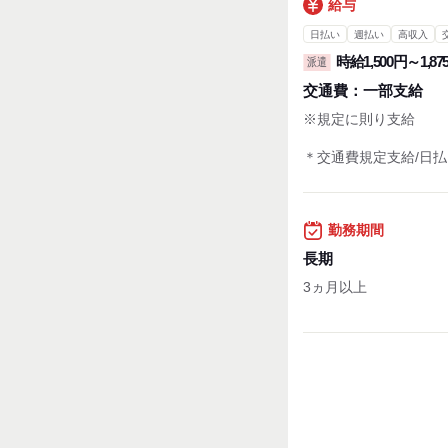
給与
日払い
週払い
高収入
時給1,500円～1,87
派遣
交通費：
一部支給
※規定に則り支給
＊交通費規定支給/日払い
勤務期間
長期
3ヵ月以上