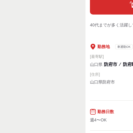
40代までが多く活躍
勤務地
車通勤OK
[最寄駅]
防府市
⁄
防府
山口県
[住所]
山口県防府市
勤務日数
週4〜OK