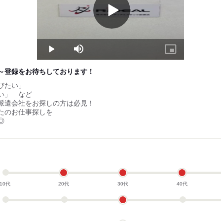
Play
Video
Play
Mute
Picture-
in-
Picture
～登録をお待ちしております！
びたい」
い」 など
派遣会社をお探しの方は必見！
たのお仕事探しを
◎
10代
20代
30代
40代