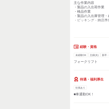
主な作業内容
・製品の入出荷作業
リディアルスタッフで
・検品作業
倉庫内軽作業からオフ
・製品の入出庫管理・
幅広い職種のお仕事を
・ピッキング・納品準
■日払いOK (給与前払い
仕事が出来るようにな
━━━━━━━━━━
自分のペースで仕事を
◇急にお金が必要
◇給料日までのお金が
そんな時は日払いで解
経験・資格
未経験OK
主婦(夫)
新卒
■フォロー体制も万全
フォークリフト
━━━━━━━━━━
経験豊富な弊社コーデ
お仕事に関するご希望
しっかり向き合って、
待遇・福利厚生
より満足いただける就
ご提供できるよう尽力
社保あり
■車通勤OK！
■未経験求人・キャリ
━━━━━━━━━━
福岡県を中心に佐賀、