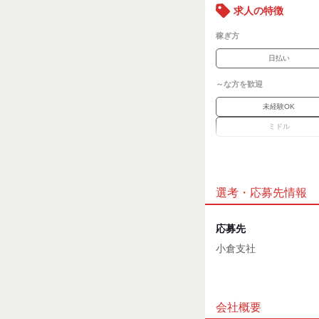
ご紹介が可能です！
求人の特徴
＃経験・資格不要なお
＃正社員を目指せるお
稼ぎ方
＃経験を活かせるお仕
日払い
～な方を歓迎
未経験OK
ミドル
職場環境
車通勤OK
選考・応募先情報
魅力的な待遇
交通費有
応募先
小倉支社
応募時のメリット
履歴書不要
応募方法
最後までお読みいただ
会社概要