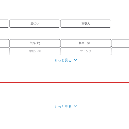
仕事
仕事
事
週払い
高収入
主婦(夫)
新卒・第二
学歴不問
ブランク
もっと見る
バイク通勤OK
禁煙・分煙
社保あり
もっと見る
きありがとうございます。