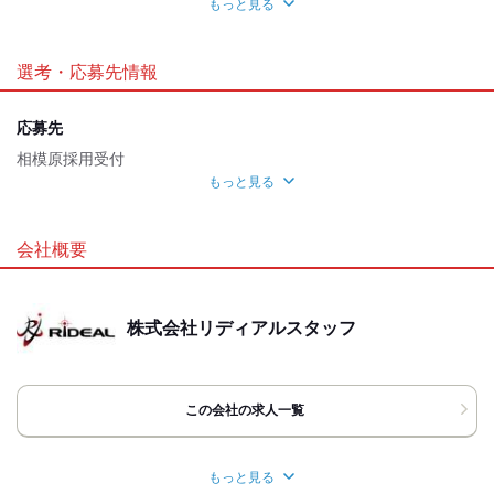
もっと見る
職場環境
オープニング
禁煙・分煙
選考・応募先情報
魅力的な待遇
交通費有
社保あり
応募先
相模原採用受付
自分らしい恰好
もっと見る
髪自由
ピアスOK
服装自由
応募方法
応募時のメリット
最後までお読みいただきありがとうございます。
会社概要
履歴書不要
042-707-0971 または 担当者の携帯電話より
こちらから折り返しご連絡いたしますので、
しばらくお待ち下さい。
株式会社リディアルスタッフ
※電話でのご応募・ご質問は「バイトルを見ました」
とお伝えいただくとスムーズです。
《お仕事決定までの基本的な流れ》
この会社の求人一覧
▼ご応募
▼弊社よりご連絡。ご来社の日程調整
▽ご来社
もっと見る
▼スキルチェック、ヒアリング