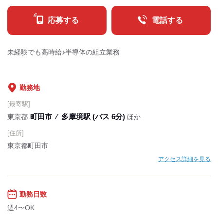
応募する
電話する
未経験でも高時給♪半導体の組立業務
勤務地
[最寄駅]
町田市
⁄
多摩境駅 (バス 6分)
東京都
ほか
[住所]
東京都町田市
アクセス詳細を見る
勤務日数
週4〜OK