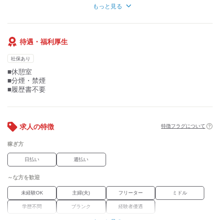
◇学歴不問
■週5日・1日8時間のフルタイム
もっと見る
神奈川県を中心に東京都のお仕事も
■便利な日払い・週払い制度有◎
ご紹介が可能です！
＜活躍中＞
■スグに覚えて黙々と没頭できるお仕事
＃経験・資格不要なお仕事
◇主婦（夫）
＃正社員を目指せるお仕事
待遇・福利厚生
＃経験を活かせるお仕事
社保あり
■休憩室
■分煙・禁煙
■履歴書不要
求人の特徴
特徴フラグについて
稼ぎ方
日払い
週払い
～な方を歓迎
未経験OK
主婦(夫)
フリーター
ミドル
学歴不問
ブランク
経験者優遇