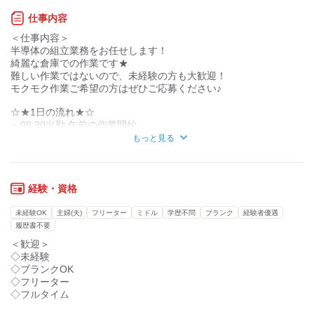
皆様のお仕事に関するお悩みに
仕事内容
丁寧に寄り添って、
＜仕事内容＞
満足いただける就業体験を
半導体の組立業務をお任せします！
お届けいたします！
綺麗な倉庫での作業です★
リディアルスタッフでは、
難しい作業ではないので、未経験の方も大歓迎！
倉庫内軽作業からオフィスワークまで、
モクモク作業ご希望の方はぜひご応募ください♪
幅広い職種のお仕事をご紹介できます。
☆★1日の流れ★☆
■日払いOK (給与前払い)
・08:30出勤 午前の作業開始
━━━━━━━━━━━━
・12:00 昼休憩
◇急にお金が必要
もっと見る
・13:00 午後の作業開始
◇給料日までのお金が足りない
・18:00 お疲れ様でした♪
そんな時は日払いで解決できます◎
※お仕事により異なります
＜休憩時間＞
経験・資格
◎1時間
■フォロー体制も万全
12:00～13:00(60分)
━━━━━━━━━━━━
未経験OK
主婦(夫)
フリーター
ミドル
学歴不問
ブランク
経験者優遇
経験豊富な弊社コーディネーターが、
履歴書不要
お仕事に関するご希望やお悩みに
＜歓迎＞
■━━━━━━━━□
しっかり向き合って、
◇未経験
┃ 求人のpoint ┃
より満足いただける就業経験を
◇ブランクOK
□━━━━━━━━■
ご提供できるよう尽力しております。
◇フリーター
◇フルタイム
◆◇━━━━━━━━━━━━━━━
■未経験求人・キャリアップ求人も
■長期で安定して働ける★
━━━━━━━━━━━━