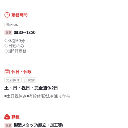
勤務時間
週4〜OK
08:30～17:30
派遣
◇休憩60分
◇日勤のみ
◇週5日勤務
休日・休暇
完全週2休
土日祝休
土・日・祝日・完全週休2日
■土日祝休み■有給休暇/法令通り付与
職種
製造スタッフ(組立・加工等)
派遣