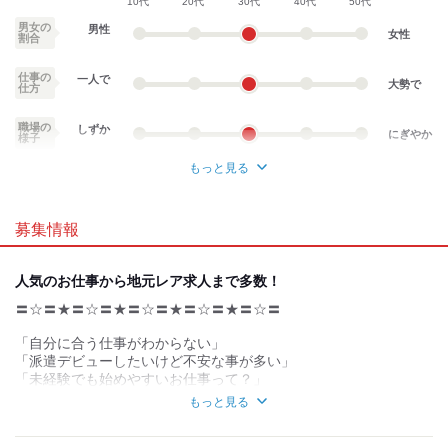
10代
20代
30代
40代
50代
男女の
男性
女性
割合
仕事の
一人で
大勢で
仕方
職場の
しずか
にぎやか
様子
もっと見る
業務外交流少ない
業務外交流多い
募集情報
個性が生かせる
協調性がある
デスクワーク
立ち仕事
人気のお仕事から地元レア求人まで多数！
〓☆〓★〓☆〓★〓☆〓★〓☆〓★〓☆〓
お客様との対話が
お客様との対話が
少ない
多い
「自分に合う仕事がわからない」
力仕事が少ない
力仕事が多い
「派遣デビューしたいけど不安な事が多い」
「未経験でも始めやすいお仕事って？」
「自分の自宅から近い会社で勤務したい」
知識・経験不要
知識・経験必要
もっと見る
「経験を活かしたい」
などなど