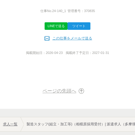
所在地
※すでにご登録がある方は、ヒアリングのみ。
▼お仕事の紹介
神奈川県横浜市港北区新横浜２丁目６―３
仕事No.
24-140_1
管理番号：
370835
▼派遣先との顔合わせ
▽就業決定
LINEで送る
ツイート
代表者名
この仕事をメールで送る
春木雄弥
担当者
-
掲載開始日：
2026-04-23
掲載終了予定日：
2027-01-31
派遣許認可番号
派14-302856
拠点
ページの先頭へ
ご都合の良い場所まで訪問致します。
出張面接でお気軽面接♪
※正社員募集の場合は、
面接時ご来社頂きます。
求人一覧
製造スタッフ(組立・加工等)（相模原採用受付）| 派遣求人（多摩
※営業電話はお控え下さい。