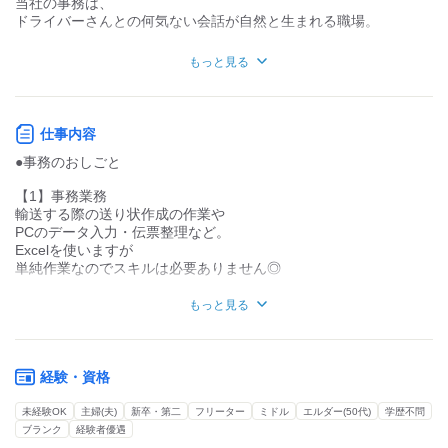
当社の事務は、
力仕事が少ない
力仕事が多い
ドライバーさんとの何気ない会話が自然と生まれる職場。
「今日の体調は大丈夫ですか？」
知識・経験不要
知識・経験必要
もっと見る
そんな声かけが日常的にあり、
ユーモアあふれるやり取りも仕事の楽しさの一つです◎
【弊社について】
家庭と両立しやすい働き方
トランコム株式会社のグループ企業です。
仕事内容
・設立 2005年9月
業務の進め方を工夫しながら、
●事務のおしごと
・従業員数 127名(2022年7月現在)
残業の調整もしやすく、お休みも充実。
9～10日程度の大型連休もあります♪
【1】事務業務
■事業内容
輸送する際の送り状作成の作業や
・貨物自動車運送事業
有休も取りやすく、
PCのデータ入力・伝票整理など。
・貨物利用運送事業等
介護や子育てと両立しながら
Excelを使いますが
安心して長く働ける環境です◎
単純作業なのでスキルは必要ありません◎
感謝、誠実、
創造 、挑戦、団結の
― 女性スタッフ（入社11年目）
【2】お客様やドライバーとのやり取り
誠意を行動原理として
もっと見る
会社内外、お客様と電話で
期待される企業を目標にしています。
取引に関する連絡をします。
お客様対応はメールがメインで、
来客対応はほぼありません♪
経験・資格
ドライバーとのやり取りが多く、
未経験OK
主婦(夫)
新卒・第二
フリーター
ミドル
エルダー(50代)
学歴不問
当日に必要な書類を渡したり、
ブランク
経験者優遇
必要事項を伝えたりします。