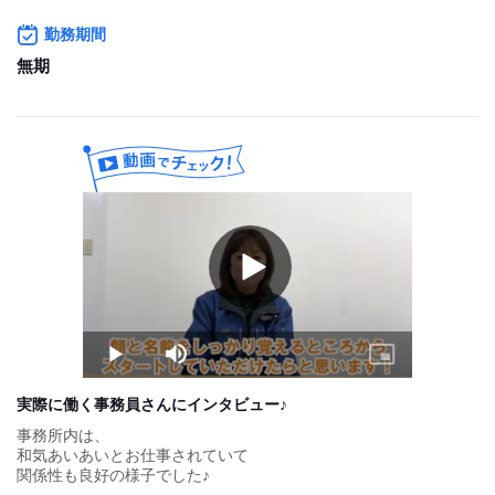
■賞与（年2回）
勤務期間
■給与改定（年2回）
無期
■家族手当
■退職金制度
Play
Video
Play
Mute
Picture-
in-
Picture
実際に働く事務員さんにインタビュー♪
事務所内は、
和気あいあいとお仕事されていて
関係性も良好の様子でした♪