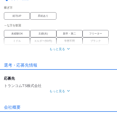
■残業手当（1分単位）
稼ぎ方
■家族手当
給与UP
昇給あり
■退職金制度
～な方を歓迎
■交通費規定支給
未経験OK
主婦(夫)
新卒・第二
フリーター
■車・バイク通勤OK
ミドル
エルダー(50代)
学歴不問
ブランク
■駐車場完備
経験者優遇
女性活躍中
資格習得
正社員経験不問
もっと見る
職種未経験OK
■資格取得支援制度
選考・応募先情報
■オフィス内分煙・禁煙
職場環境
産休・育休
車通勤OK
バイク通勤OK
リゾート
■各種連休
応募先
（ゴールデンウィーク・夏季・年末年始）
禁煙・分煙
転勤なし
トランコムTS株式会社
■有給休暇
魅力的な待遇
もっと見る
■産前産後・育児休暇
面接地
交通費有
社保あり
研修制度
資格取得支援あり
※取得実績あり
[最寄駅]
待遇充実
会社概要
■介護休暇
東海市
⁄
南大高駅 (車 10分)
愛知県
ほか