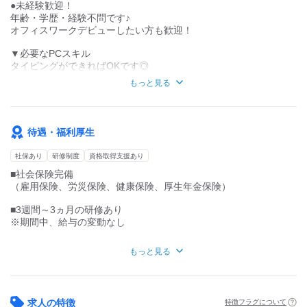
●未経験歓迎！
年齢・学歴・経験不問です♪
経験・スキルによって
オフィスワークデビューしたい方も歓迎！
多少お仕事内容は変わりますが、
基本は事務ワークです♪
▼必要なPCスキル
タイピングができればOKです◎
経験のない方は、少しずつでOKです！
基本的な関数（SUM,AVERAGE）など
困ったことがあっても
もっと見る
が使える方は即戦力◎
すぐに周りの人がサポートするので安心です◎
＜こんな方におススメ＞
■子育てと両立しながら働きたい
待遇・福利厚生
■家族の介護と両立しながら働きたい
■子育てが落ち着いて久しぶりに仕事復帰したい
社保あり
研修制度
資格取得支援あり
■安定して長く働きたい
■社会保険完備
■きれいなオフィスでのお仕事に憧れがある
（雇用保険、労災保険、健康保険、厚生年金保険）
■3週間～3ヵ月の研修あり
※期間中、給与の変動なし
■転勤なし
もっと見る
■給与査定（年2回）
■賞与（年2回）
求人の特徴
特徴フラグについて