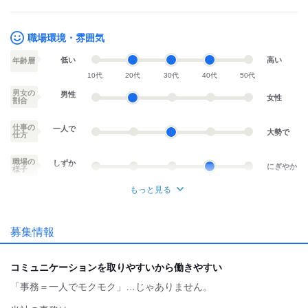
職場環境・雰囲気
低い
高い
年齢層
10代
20代
30代
40代
50代
男女の
男性
女性
割合
仕事の
一人で
大勢で
仕方
職場の
しずか
にぎやか
様子
もっと見る
業務外交流少ない
業務外交流多い
募集情報
個性が生かせる
協調性がある
デスクワーク
立ち仕事
コミュニケーションを取りやすいから働きやすい
「事務＝一人でモクモク」…じゃありません。
お客様との対話が
お客様との対話が
少ない
多い