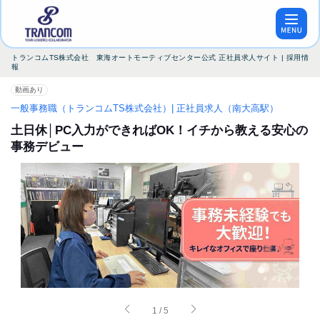
トランコムTS株式会社 東海オートモーティブセンター公式 正社員求人サイト | 採用情
報
動画あり
一般事務職（トランコムTS株式会社）| 正社員求人（南大高駅）
土日休│PC入力ができればOK！イチから教える安心の
事務デビュー
1
/
5