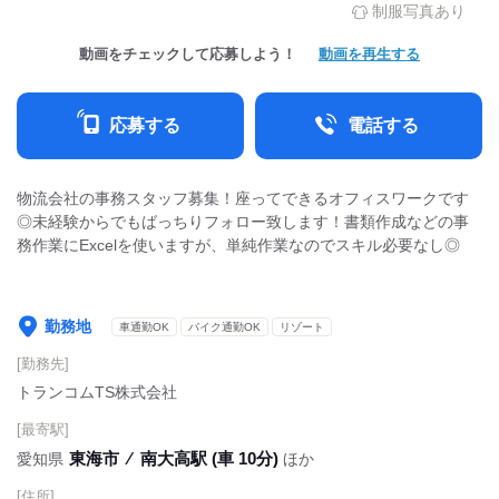
制服写真あり
動画をチェックして応募しよう！
動画を再生する
応募する
電話する
物流会社の事務スタッフ募集！座ってできるオフィスワークです
◎未経験からでもばっちりフォロー致します！書類作成などの事
務作業にExcelを使いますが、単純作業なのでスキル必要なし◎
勤務地
車通勤OK
バイク通勤OK
リゾート
[勤務先]
トランコムTS株式会社
[最寄駅]
東海市
⁄
南大高駅 (車 10分)
愛知県
ほか
[住所]