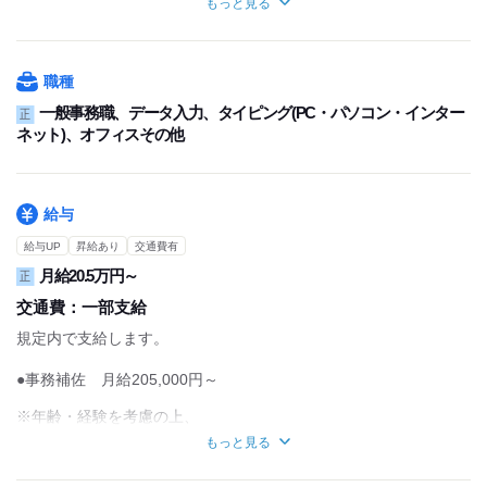
もっと見る
パートとして働くことも可能です◎
大型連休！9～10日などお休みできます◎
（時給1,200円）
■年次有給休暇
職種
■産前産後・育児休暇（※取得実績あり）
一般事務職、データ入力、タイピング(PC・パソコン・インター
正
■介護休暇
ネット)、オフィスその他
給与
給与UP
昇給あり
交通費有
月給20.5万円～
正
交通費：
一部支給
規定内で支給します。
●事務補佐 月給205,000円～
※年齢・経験を考慮の上、
社内規定により決定します。
もっと見る
■残業手当（1分単位）