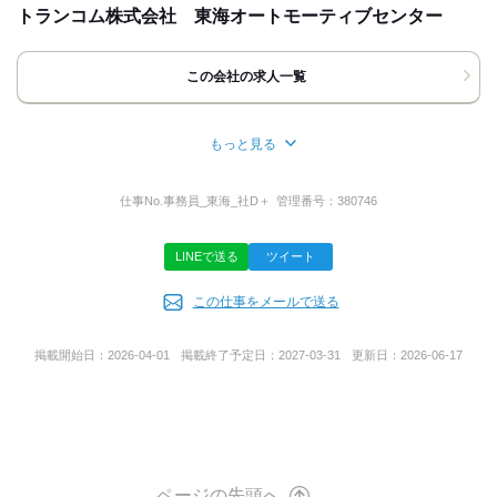
トランコム株式会社 東海オートモーティブセンター
[住所]
愛知県東海市名和町奥前後80
この会社の求人一覧
地図・アクセス詳細を見る
もっと見る
応募方法
所在地
最後までお読みいただき
愛知県東海市名和町奥前後80
仕事No.
事務員_東海_社D＋
管理番号：
380746
ありがとうございます！
お電話、または応募ボタン(WEB応募)より
LINEで送る
ツイート
ご応募ください。
事業内容
■お電話の場合
この仕事をメールで送る
物流
「バイトルを見た」と言っていただけると
スムーズにご案内できます。
掲載開始日：
2026-04-01
掲載終了予定日：
2027-03-31
更新日：
2026-06-17
■応募ボタン ‐24時間受付中‐
担当者より折り返しご連絡いたします。
携帯電話など、
普段つながりやすい連絡先を
ご記入ください。
ページの先頭へ