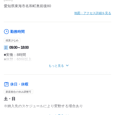
愛知県東海市名和町奥前後80
地図・アクセス詳細を見る
勤務時間
残業少なめ
09:00～18:00
正
■実働：8時間
■休憩：60分以上
■月平均残業時間：10～20時間
もっと見る
30分～1時間ほど
残業するときもありますが、
「この業務は明日やろう」と
休日・休暇
ご自分で調整しやすいです♪
家庭都合の休み調整可
基本は9：00～18：00勤務ですが、
土・日
ご都合に合わせることも可能です。
※納入先のスケジュールにより変動する場合あり
☆時短で働きたい方へ
9：00～15：00勤務で
■各種連休（GW・夏季・年末年始）