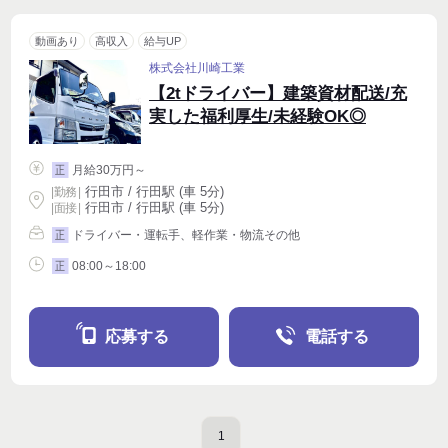
動画あり
高収入
給与UP
株式会社川崎工業
【2tドライバー】建築資材配送/充
実した福利厚生/未経験OK◎
月給30万円～
正
行田市 / 行田駅 (車 5分)
|
勤務
|
行田市 / 行田駅 (車 5分)
| 面接 |
ドライバー・運転手、軽作業・物流その他
正
08:00～18:00
正
応募する
電話する
1