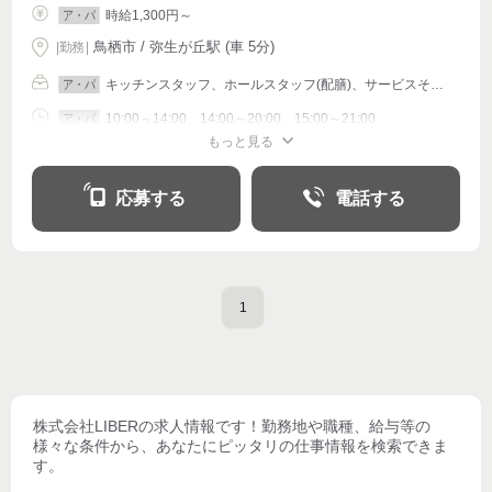
時給1,300円～
ア・パ
鳥栖市 / 弥生が丘駅 (車 5分)
|
勤務
|
キッチンスタッフ、ホールスタッフ(配膳)、サービスその他
ア・パ
10:00～14:00、14:00～20:00、15:00～21:00
ア・パ
もっと見る
シフト相談
週1〜OK
週2・3〜OK
週4〜OK
応募する
電話する
1
株式会社LIBER
の求人情報です！勤務地や職種、給与等の
様々な条件から、あなたにピッタリの仕事情報を検索できま
す。