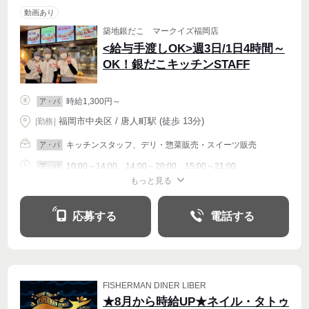
動画あり
築地銀だこ マークイズ福岡店
<給与手渡しOK>週3日/1日4時間～
OK！銀だこキッチンSTAFF
時給1,300円～
ア・パ
福岡市中央区 / 唐人町駅 (徒歩 13分)
|
勤務
|
キッチンスタッフ、デリ・惣菜販売・スイーツ販売
ア・パ
10:00～14:00、14:00～20:00、15:00～21:00
ア・パ
もっと見る
シフト相談
週2・3〜OK
週4〜OK
応募する
電話する
FISHERMAN DINER LIBER
★8月から時給UP★ネイル・タトゥ