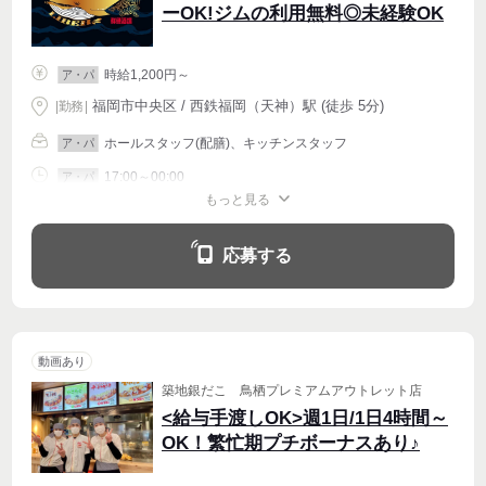
ーOK!ジムの利用無料◎未経験OK
時給1,200円～
ア・パ
福岡市中央区 / 西鉄福岡（天神）駅 (徒歩 5分)
|
勤務
|
ホールスタッフ(配膳)、キッチンスタッフ
ア・パ
17:00～00:00
ア・パ
もっと見る
シフト相談
週1〜OK
週2・3〜OK
週4〜OK
応募する
動画あり
築地銀だこ 鳥栖プレミアムアウトレット店
<給与手渡しOK>週1日/1日4時間～
OK！繁忙期プチボーナスあり♪