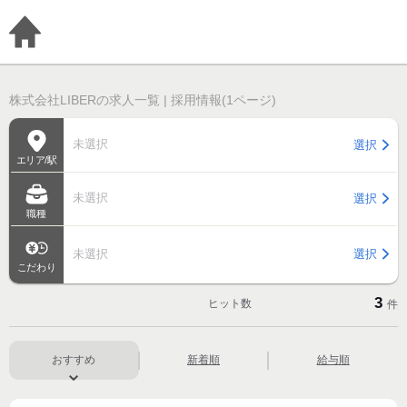
株式会社LIBERの求人一覧 | 採用情報(1ページ)
未選択
選択
エリア/駅
未選択
選択
職種
未選択
選択
こだわり
3
ヒット数
件
おすすめ
新着順
給与順