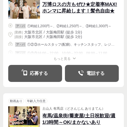
万博ロスの方もぜひ★定着率MAX!
ホンマに昇給します！髪色自由★
①時給1,200円～、②時給1,250円～、③時給1,300円～
ア・パ
大阪市北区 / 大阪梅田駅 (徒歩 1分)
|
勤務
|
大阪市北区 / 大阪梅田駅 (徒歩 1分)
| 面接 |
①②③ホールスタッフ(配膳)、キッチンスタッフ、レジ打ち
ア・パ
①②③16:00～22:00、10:00～22:00、08:00～11:00
ア・パ
もっと見る
シフト相談
週2・3〜OK
週4〜OK
応募する
電話する
動画あり
年齢入力任意
土山人 有馬店（どさんじん ありまてん）
有馬/温泉街/蕎麦屋/土日祝歓迎/週
1/3時間～OK/まかないあり