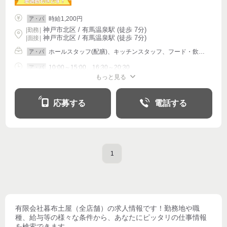
時給1,200円
ア・パ
神戸市北区 / 有馬温泉駅 (徒歩 7分)
|
勤務
|
神戸市北区 / 有馬温泉駅 (徒歩 7分)
| 面接 |
ホールスタッフ(配膳)、キッチンスタッフ、フード・飲食その他
ア・パ
10:00～15:00、16:30～20:30
ア・パ
もっと見る
シフト相談
週1〜OK
週2・3〜OK
週4〜OK
応募する
電話する
1
有限会社暮布土屋（全店舗）
の求人情報です！勤務地や職
種、給与等の様々な条件から、あなたにピッタリの仕事情報
を検索できます。