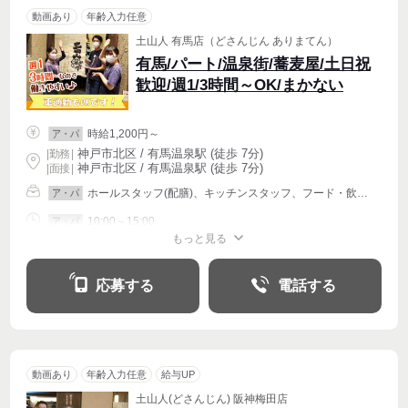
動画あり
年齢入力任意
土山人 有馬店（どさんじん ありまてん）
有馬/パート/温泉街/蕎麦屋/土日祝
歓迎/週1/3時間～OK/まかない
時給1,200円～
ア・パ
神戸市北区 / 有馬温泉駅 (徒歩 7分)
|
勤務
|
神戸市北区 / 有馬温泉駅 (徒歩 7分)
| 面接 |
ホールスタッフ(配膳)、キッチンスタッフ、フード・飲食その他
ア・パ
10:00～15:00
ア・パ
もっと見る
シフト相談
週1〜OK
週2・3〜OK
週4〜OK
応募する
電話する
動画あり
年齢入力任意
給与UP
土山人(どさんじん) 阪神梅田店