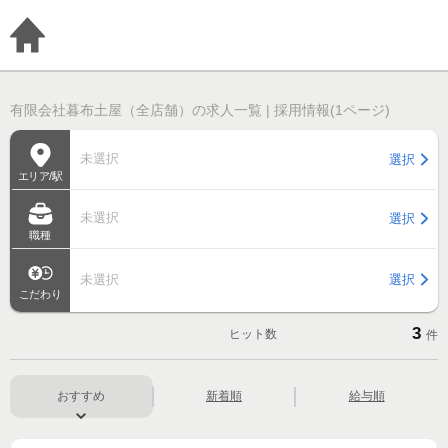
有限会社暮布土屋（全店舗）の求人一覧 | 採用情報(1ページ)
未選択
選択
エリア/駅
未選択
選択
職種
未選択
選択
こだわり
3
ヒット数
件
おすすめ
新着順
給与順