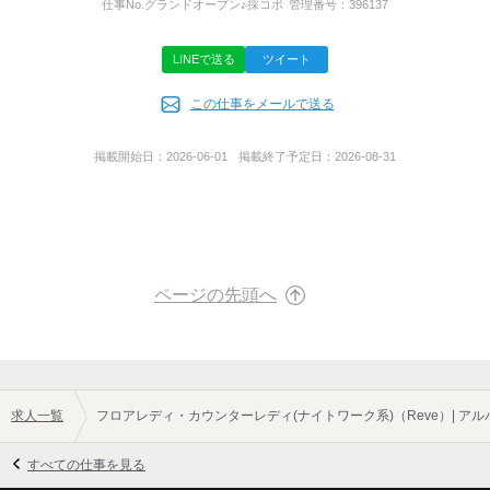
埼玉県加須市久下5-21-3
仕事No.
グランドオープン♪採コボ
管理番号：
396137
電話応募も、Web応募も24時間受付中♪
もし不通の場合はすぐに折り返し致しますのでよろしくお願い致
します！
LINEで送る
ツイート
事業内容
この仕事をメールで送る
スナック
担当者
採用担当者
掲載開始日：
2026-06-01
掲載終了予定日：
2026-08-31
ページの先頭へ
求人一覧
フロアレディ・カウンターレディ(ナイトワーク系)（Reve）| ア
すべての仕事を見る