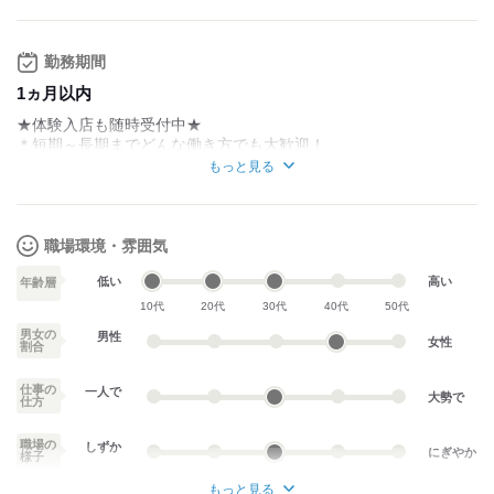
でも稼ぎやすさバツグン♪
そんな待遇面はコチラ
勤務期間
・ノルマなし
1ヵ月以内
・髪型・髪色・ネイル・ピアスOK
・ドレス代支給
★体験入店も随時受付中★
・待機時給カットなし
＊短期～長期までどんな働き方でも大歓迎！
・時給保障制度あり
＊気に入っていただければ長く勤めるのも大歓迎◎
もっと見る
・日払いOK
・掛け持ちOK
Wワークさん、学生さんも気軽に働けるお店です♪♪
・無料送迎あり
・各種バックあり
職場環境・雰囲気
・ドリンクバック50％
低い
高い
試用期間：
なし
年齢層
10代
20代
30代
40代
50代
男女の
男性
女性
割合
仕事の
一人で
大勢で
仕方
職場の
しずか
にぎやか
様子
もっと見る