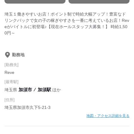
埼玉１働きやすいお店！ポイント制で時給大幅アップ！豊富なド
リンクバックで女の子の稼ぎやすさを一番に考えているお店！Rev
eがバイトルに初登場♪【現在ホールスタッフ大募集！】 時給1,50
0円～
勤務地
[勤務先]
Reve
[最寄駅]
加須市
⁄
加須駅
埼玉県
ほか
[住所]
埼玉県加須市久下5-21-3
地図・アクセス詳細を見る