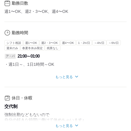
勤務日数
週1〜OK、週2・3〜OK、週4〜OK
勤務時間
シフト相談
週1〜OK
週2・3〜OK
週4〜OK
1・2h/日
～4h/日
～6h/日
週末のみ
春夏冬休み限定
残業なし
21:00～01:00
ア・パ
・週1日～、1日1時間～OK
働きやすいReve-レーヴ-では、
もっと見る
【完全自由シフト制】で女の子が働くことができます！
◎働くタイミングはあなた次第！
テスト期間が忙しい学生さんやWワークの方でも無理なく働けま
休日・休暇
す♪
今の生活リズムを崩さす、働くことができます♪
交代制
無料送迎もあります！
強制出勤などもないので
という相談もOKです♪
自分の好きな時間に働けて休めちゃいます♪
◎お店見学や1日のみの体験入店でもまずはOK！
もっと見る
自己申告制・固定シフトは選べます！