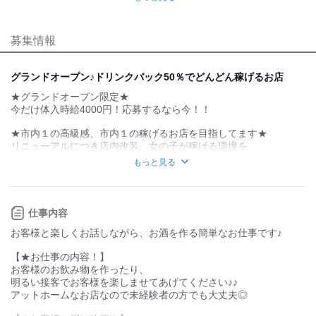
業務外交流少ない
業務外交流多い
募集情報
個性が生かせる
協調性がある
デスクワーク
立ち仕事
グランドオープン♪ドリンクバック50％でどんどん稼げるお店
★グランドオープン限定★
お客様との対話が
お客様との対話が
少ない
多い
今だけ体入時給4000円！応募するなら今！！
力仕事が少ない
力仕事が多い
★市内１の高級感、市内１の稼げるお店を目指してます★
リニューアルにつき店内改装、女の子が稼げる環境を
整えました！！是非、新しいレーヴに体験・入店に来てください♪
知識・経験不要
知識・経験必要
もっと見る
◇未経験者さん・経験者さん大歓迎
◇完全自由シフト制
新規メンバー大募集♪+*
◇短時間可
仕事内容
「人と話をするのが好きっ♪」
◇自由出勤
お客様と楽しくお話しながら、お酒を作る簡単なお仕事です♪
「接客のノウハウを学びたい！」
「学校やプライベート、仕事を優先したい！」
そんな方、大歓迎です☆
【★お仕事の内容！】
そんな方にもピッタリです
お客様のお飲み物を作ったり、
服装＆髪型、ネイル＆ピアス等全部自由♪
一人ひとりに合う働き方が確立できます♪
明るい接客でお客様を楽しませてあげてください♪♪
学歴・経験なんにもいりません♪
働きやすさ抜群の良環境と
アットホームなお店なので未経験者の方でも大丈夫◎
『元気と笑顔』さえあれば大丈夫！
女の子が喜ぶ待遇をお約束♪