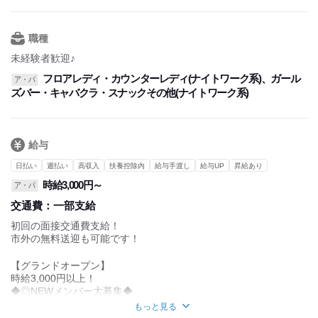
お店の雰囲気、確かめに来てください♪
自分に合ったスタイルで働いてください★
◎夢を追いかけている方も応援！
強制出勤も一切ありません♪
職種
その都度、ご相談ください！！
未経験者歓迎♪
時給が高く、自由に働く時間を決められるため、
フロアレディ・カウンターレディ(ナイトワーク系)、ガール
ア・パ
今の生活を崩さずプラスアルファを稼ぐことができます♪
ズバー・キャバクラ・スナックその他(ナイトワーク系)
今よりちょ～っとリッチな生活を送ってみませんか？
現在ホールスタッフも大募集！未経験者も大歓迎！
給与
日払い
週払い
高収入
扶養控除内
給与手渡し
給与UP
昇給あり
時給3,000円～
ア・パ
交通費：
一部支給
初回の面接交通費支給！
市外の無料送迎も可能です！
【グランドオープン】
時給3,000円以上！
◆◎NEWメンバー大募集◆
ポイント制で時給大幅アップ！
もっと見る
豊富なドリンクバックで未経験者さんや初心者さん