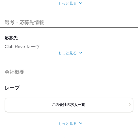
お店での面接が可能です^^
フリーター
ミドル
学歴不問
Wワーク
もっと見る
ブランク
経験者優遇
選考・応募先情報
職場環境
オープニング
応募先
自分らしい恰好
Club Reve-レーヴ-
もっと見る
髪自由
髭(ひげ)OK
ネイルOK
ピアスOK
面接地
服装自由
[最寄駅]
会社概要
応募時のメリット
加須市
⁄
加須駅
埼玉県
ほか
履歴書不要
友達応募
レーブ
[住所]
埼玉県加須市久下5-21-3
この会社の求人一覧
地図・アクセス詳細を見る
もっと見る
応募方法
所在地
バイトルを見てご応募頂きありがとうございます。