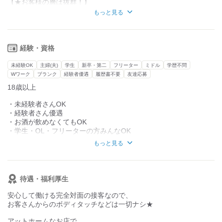
【★お客様の層は抜群！】
常連の方が多く安心して働くことのできる
★ドリンクバック50％★
お客様の層は落ち着いた上品な方が多く、
もっと見る
女の子がどんどん稼げる環境にしました♪
また仕事を通じていろいろな経験をされている方なので
ちょーっとでも気になった方は是非ご応募ください★
働きやすさ・稼ぎやすさもエリアトップクラスです♪
お客様と接していろいろな話を聞くことで、
友達同士でのご応募も大歓迎です◎
自分自身の成長にもつながり、女子力も格段にあがりますよ♪+*
☆スタッフ
経験・資格
『ここだけの話、ちょっとしたワガママも聞いてくれるので、働
きやすいです♪未経験の私でも、強制されることは全くなく、スト
未経験OK
主婦(夫)
学生
新卒・第二
フリーター
ミドル
学歴不問
レスフリーで働けてます◎楽しいだけでなく、しっかり稼ぐこと
Wワーク
ブランク
経験者優遇
履歴書不要
友達応募
もできるので、学生の私は効率良く稼げます★★』
18歳以上
もちろん感染症対策万全！アルコール消毒、検温、マスク着用OK!
・未経験者さんOK
・経験者さん優遇
・お酒が飲めなくてもOK
・学生・OL・フリーターの方みんなOK
・シングルマザーの方も是非
もっと見る
【こんな経験も活かせる!!】
ファミレス、居酒屋、ファーストフード、カフェ、アパレル、ネ
イル、コンビニの経験者さん♪
待遇・福利厚生
バーテンダー、ホールスタッフ、販売スタッフ、営業スタッフ、
イベントスタッフ、美容師、ヘアメイク、ネイリストの経験者さ
安心して働ける完全対面の接客なので、
ん♪
お客さんからのボディタッチなどは一切ナシ★
アットホームなお店で