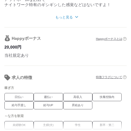
ナイトワーク特有のギシギシした感覚などはないですよ！
もっと見る
ナイトワークが初めての女の子、未経験な女の子、
どんな女の子でもしっかり稼げて
楽しく働ける事を保証致します^ ^♪
Happyボーナス
Happyボーナスとは
●昇給あり
●経験・能力考慮
20,000
円
●日払いOK
当社規定あり
●自己申告制・固定シフトは選べる
●早上がりOK
●未経験者さん大歓迎
●経験者さん優遇
●ブランク有りさん大歓迎
求人の特徴
特徴フラグについて
●ドレス代支給
●待機時給カットなし
稼ぎ方
●髪型・髪色・ネイル・アクセ自由
●即日面接OK
日払い
週払い
高収入
扶養控除内
●見学OK
給与手渡し
給与UP
昇給あり
●お酒が飲めなくてもOK
●Wワーク、学生、OL、フリーター大歓迎
～な方を歓迎
●リニューアルオープン
未経験OK
主婦(夫)
学生
新卒・第二
履歴書不要なので、面接をしたいと思った日に