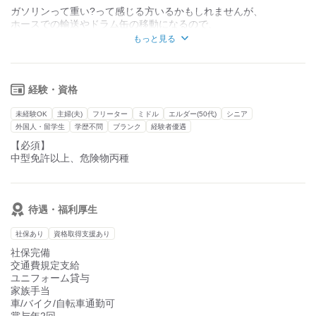
ガソリンって重い?って感じる方いるかもしれませんが、
ホースでの輸送やドラム缶の移動になるので、
危険物取扱者乙４類・中型免許持っているかた大歓迎◎
体に大きな負担はないです。
もっと見る
同乗研修３カ月なので、
【エリア】
ブランクあっても安心。
基本的に神奈川県内
経験・資格
【配達先】
◆飲食店
未経験OK
主婦(夫)
フリーター
ミドル
エルダー(50代)
シニア
◆企業
外国人・留学生
学歴不問
ブランク
経験者優遇
【必須】
3カ月間の同乗研修があるので、
中型免許以上、危険物丙種
ブランクある方でも安心。
待遇・福利厚生
社保あり
資格取得支援あり
社保完備
交通費規定支給
ユニフォーム貸与
家族手当
車/バイク/自転車通勤可
賞与年2回