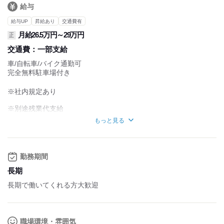
給与
給与UP
昇給あり
交通費有
月給26.5万円～29万円
正
交通費：
一部支給
車/自転車/バイク通勤可
完全無料駐車場付き
※社内規定あり
※別途残業代支給
もっと見る
試用期間：３カ月
(賃金変動なし)
試用期間：
なし
勤務期間
長期
長期で働いてくれる方大歓迎
職場環境・雰囲気