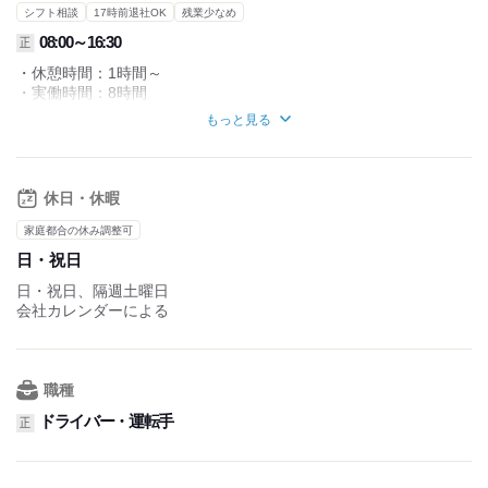
シフト相談
17時前退社OK
残業少なめ
08:00～16:30
正
・休憩時間：1時間～
・実働時間：8時間
・平均所定労働時間：1カ月当たり176時間
もっと見る
※上記は目安であり、月によって異なります。
休日・休暇
家庭都合の休み調整可
日・祝日
日・祝日、隔週土曜日
会社カレンダーによる
職種
ドライバー・運転手
正