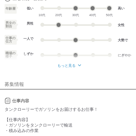
低い
高い
年齢層
10代
20代
30代
40代
50代
男女の
男性
女性
割合
仕事の
一人で
大勢で
仕方
職場の
しずか
にぎやか
様子
もっと見る
業務外交流少ない
業務外交流多い
募集情報
個性が生かせる
協調性がある
デスクワーク
立ち仕事
仕事内容
お客様との対話が
お客様との対話が
タンクローリーでガソリンをお届けするお仕事！
少ない
多い
【仕事内容】
力仕事が少ない
力仕事が多い
・ガソリンをタンクローリーで輸送
・積み込みの作業
知識・経験不要
知識・経験必要