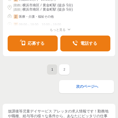
横浜市南区 / 黄金町駅 (徒歩 5分)
|
勤務
|
横浜市南区 / 黄金町駅 (徒歩 5分)
| 面接 |
医療・介護・福祉その他
正
09:00～18:00、10:00～19:00
正
もっと見る
シフト相談
週4〜OK
応募する
電話する
1
2
次のページへ
放課後等児童デイサービス アレッタ
の求人情報です！勤務地
や職種、給与等の様々な条件から、あなたにピッタリの仕事