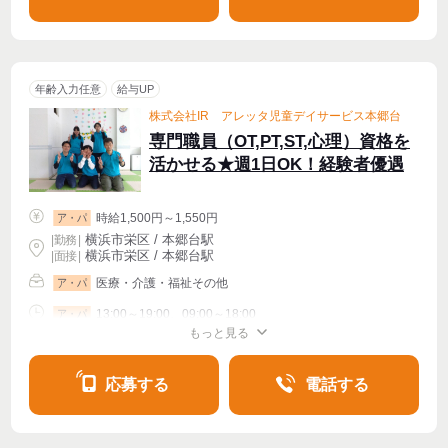
年齢入力任意
給与UP
株式会社IR アレッタ児童デイサービス本郷台
専門職員（OT,PT,ST,心理）資格を
活かせる★週1日OK！経験者優遇
時給1,500円～1,550円
ア・パ
横浜市栄区 / 本郷台駅
|
勤務
|
横浜市栄区 / 本郷台駅
| 面接 |
医療・介護・福祉その他
ア・パ
13:00～19:00、09:00～18:00
ア・パ
もっと見る
シフト相談
週1〜OK
週2・3〜OK
週4〜OK
応募する
電話する