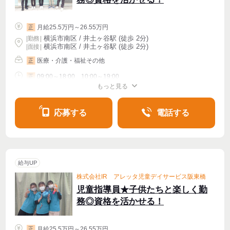
月給25.5万円～26.55万円
正
横浜市南区 / 井土ヶ谷駅 (徒歩 2分)
|
勤務
|
横浜市南区 / 井土ヶ谷駅 (徒歩 2分)
| 面接 |
医療・介護・福祉その他
正
09:00～18:00、10:00～19:00
正
もっと見る
シフト相談
週4〜OK
応募する
電話する
給与UP
株式会社IR アレッタ児童デイサービス阪東橋
児童指導員★子供たちと楽しく勤
務◎資格を活かせる！
月給25.5万円～26.55万円
正