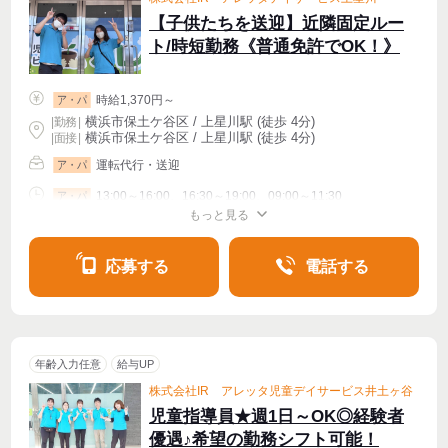
【子供たちを送迎】近隣固定ルー
ト/時短勤務《普通免許でOK！》
時給1,370円～
ア・パ
横浜市保土ケ谷区 / 上星川駅 (徒歩 4分)
|
勤務
|
横浜市保土ケ谷区 / 上星川駅 (徒歩 4分)
| 面接 |
運転代行・送迎
ア・パ
13:00～16:00、16:30～19:00、09:00～11:30
ア・パ
もっと見る
シフト相談
週2・3〜OK
週4〜OK
応募する
電話する
年齢入力任意
給与UP
株式会社IR アレッタ児童デイサービス井土ヶ谷
児童指導員★週1日～OK◎経験者
優遇♪希望の勤務シフト可能！