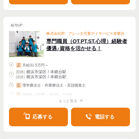
給与UP
株式会社IR アレッタ児童デイサービス本郷台
専門職員（OT,PT,ST,心理）経験者
優遇♪資格を活かせる！
月給31.5万円～
正
横浜市栄区 / 本郷台駅
|
勤務
|
横浜市栄区 / 本郷台駅
| 面接 |
理学療法士・作業療法士・言語聴覚士
正
09:00～18:00、10:00～19:00
正
もっと見る
シフト相談
週4〜OK
応募する
電話する