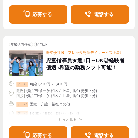
シフト相談
週2・3〜OK
週4〜OK
応募する
電話する
年齢入力任意
給与UP
株式会社IR アレッタ児童デイサービス上星川
児童指導員★週1日～OK◎経験者
優遇♪希望の勤務シフト可能！
時給1,310円～1,410円
ア・パ
横浜市保土ケ谷区 / 上星川駅 (徒歩 4分)
|
勤務
|
横浜市保土ケ谷区 / 上星川駅 (徒歩 4分)
| 面接 |
医療・介護・福祉その他
ア・パ
13:00～19:00、09:00～18:00
ア・パ
もっと見る
シフト相談
週1〜OK
週2・3〜OK
週4〜OK
応募する
電話する