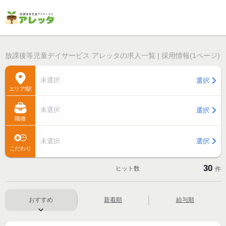
放課後等児童デイサービス アレッタの求人一覧 | 採用情報(1ページ)
未選択
選択
エリア/駅
未選択
選択
職種
未選択
選択
こだわり
30
ヒット数
件
おすすめ
新着順
給与順