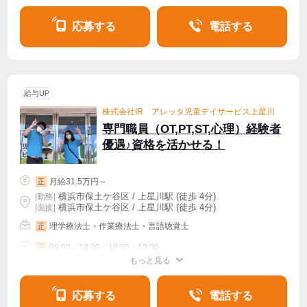
応募する
電話する
給与UP
株式会社IR アレッタ児童デイサービス上星川
専門職員（OT,PT,ST,心理）経験者
優遇♪資格を活かせる！
月給31.5万円～
正
横浜市保土ケ谷区 / 上星川駅 (徒歩 4分)
|
勤務
|
横浜市保土ケ谷区 / 上星川駅 (徒歩 4分)
| 面接 |
理学療法士・作業療法士・言語聴覚士
正
09:00～18:00、10:00～19:00
正
もっと見る
シフト相談
週4〜OK
応募する
電話する