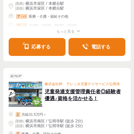
横浜市栄区 / 本郷台駅
|
勤務
|
横浜市栄区 / 本郷台駅
| 面接 |
医療・介護・福祉その他
ア・パ
13:00～19:00、09:00～18:00
ア・パ
もっと見る
シフト相談
週1〜OK
週2・3〜OK
週4〜OK
応募する
電話する
給与UP
株式会社IR アレッタ児童デイサービス弘明寺
児童発達支援管理責任者◎経験者
優遇♪資格を活かせる！
月給31.5万円～
正
横浜市南区 / 弘明寺駅 (徒歩 2分)
|
勤務
|
横浜市南区 / 弘明寺駅 (徒歩 2分)
| 面接 |
医療・介護・福祉その他
正