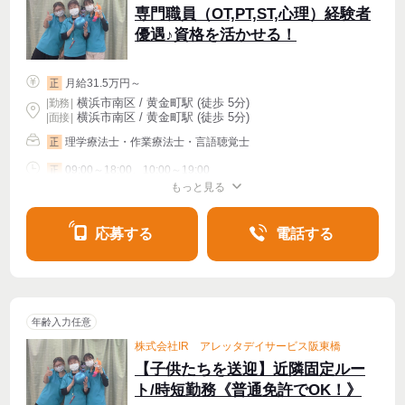
専門職員（OT,PT,ST,心理）経験者
優遇♪資格を活かせる！
月給31.5万円～
正
横浜市南区 / 黄金町駅 (徒歩 5分)
|
勤務
|
横浜市南区 / 黄金町駅 (徒歩 5分)
| 面接 |
理学療法士・作業療法士・言語聴覚士
正
09:00～18:00、10:00～19:00
正
もっと見る
シフト相談
週4〜OK
応募する
電話する
年齢入力任意
株式会社IR アレッタデイサービス阪東橋
【子供たちを送迎】近隣固定ルー
ト/時短勤務《普通免許でOK！》