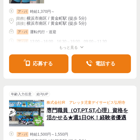
時給1,370円～
ア・パ
横浜市南区 / 黄金町駅 (徒歩 5分)
|
勤務
|
横浜市南区 / 黄金町駅 (徒歩 5分)
| 面接 |
運転代行・送迎
ア・パ
13:00～16:00、16:30～19:00、09:00～11:30
ア・パ
もっと見る
シフト相談
週2・3〜OK
週4〜OK
応募する
電話する
年齢入力任意
給与UP
株式会社IR アレッタ児童デイサービス弘明寺
専門職員（OT,PT,ST,心理）資格を
活かせる★週1日OK！経験者優遇
時給1,500円～1,550円
ア・パ