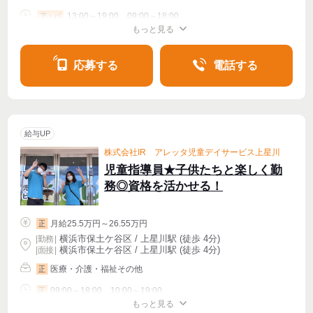
13:00～19:00、09:00～18:00
ア・パ
もっと見る
シフト相談
週1〜OK
週2・3〜OK
週4〜OK
応募する
電話する
給与UP
株式会社IR アレッタ児童デイサービス上星川
児童指導員★子供たちと楽しく勤
務◎資格を活かせる！
月給25.5万円～26.55万円
正
横浜市保土ケ谷区 / 上星川駅 (徒歩 4分)
|
勤務
|
横浜市保土ケ谷区 / 上星川駅 (徒歩 4分)
| 面接 |
医療・介護・福祉その他
正
09:00～18:00、10:00～19:00
正
もっと見る
シフト相談
週4〜OK