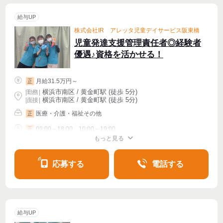
給与UP
株式会社IR アレッタ児童デイサービス阪東橋
児童発達支援管理責任者◎経験者
優遇♪資格を活かせる！
月給31.5万円～
正
横浜市南区 / 黄金町駅 (徒歩 5分)
|
勤務
|
横浜市南区 / 黄金町駅 (徒歩 5分)
| 面接 |
医療・介護・福祉その他
正
09:00～18:00、10:00～19:00
正
もっと見る
シフト相談
週4〜OK
応募する
電話する
給与UP