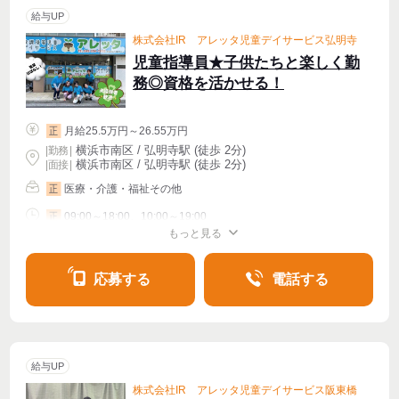
給与UP
株式会社IR アレッタ児童デイサービス弘明寺
児童指導員★子供たちと楽しく勤
務◎資格を活かせる！
月給25.5万円～26.55万円
正
横浜市南区 / 弘明寺駅 (徒歩 2分)
|
勤務
|
横浜市南区 / 弘明寺駅 (徒歩 2分)
| 面接 |
医療・介護・福祉その他
正
09:00～18:00、10:00～19:00
正
もっと見る
シフト相談
週4〜OK
応募する
電話する
給与UP
株式会社IR アレッタ児童デイサービス阪東橋