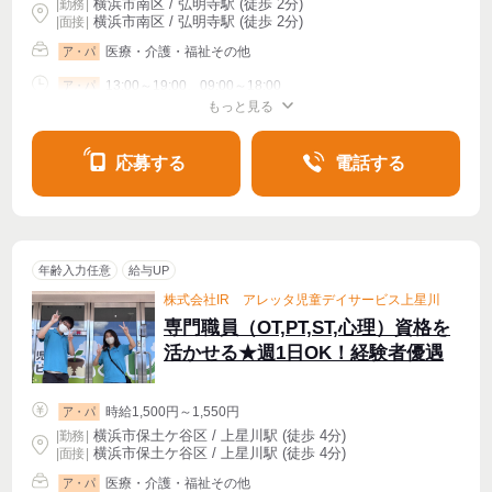
横浜市南区 / 弘明寺駅 (徒歩 2分)
|
勤務
|
横浜市南区 / 弘明寺駅 (徒歩 2分)
| 面接 |
医療・介護・福祉その他
ア・パ
13:00～19:00、09:00～18:00
ア・パ
もっと見る
シフト相談
週1〜OK
週2・3〜OK
週4〜OK
応募する
電話する
年齢入力任意
給与UP
株式会社IR アレッタ児童デイサービス上星川
専門職員（OT,PT,ST,心理）資格を
活かせる★週1日OK！経験者優遇
時給1,500円～1,550円
ア・パ
横浜市保土ケ谷区 / 上星川駅 (徒歩 4分)
|
勤務
|
横浜市保土ケ谷区 / 上星川駅 (徒歩 4分)
| 面接 |
医療・介護・福祉その他
ア・パ