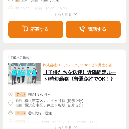
09:00～18:00、10:00～19:00
正
もっと見る
シフト相談
週4〜OK
応募する
電話する
年齢入力任意
株式会社IR アレッタデイサービス井土ヶ谷
【子供たちを送迎】近隣固定ルー
ト/時短勤務《普通免許でOK！》
時給1,370円～
ア・パ
横浜市南区 / 井土ヶ谷駅 (徒歩 2分)
|
勤務
|
横浜市南区 / 井土ヶ谷駅 (徒歩 2分)
| 面接 |
運転代行・送迎
ア・パ
13:00～16:00、16:30～19:00、09:00～11:30
ア・パ
もっと見る