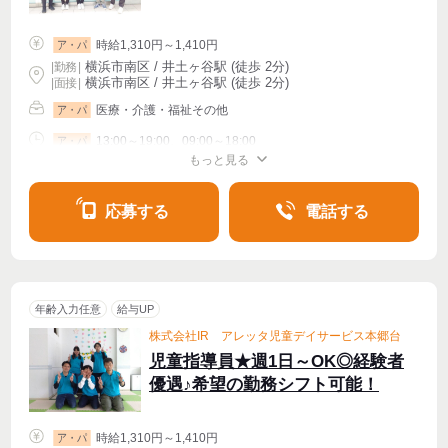
時給1,310円～1,410円
ア・パ
横浜市南区 / 井土ヶ谷駅 (徒歩 2分)
|
勤務
|
横浜市南区 / 井土ヶ谷駅 (徒歩 2分)
| 面接 |
医療・介護・福祉その他
ア・パ
13:00～19:00、09:00～18:00
ア・パ
もっと見る
シフト相談
週1〜OK
週2・3〜OK
週4〜OK
応募する
電話する
年齢入力任意
給与UP
株式会社IR アレッタ児童デイサービス本郷台
児童指導員★週1日～OK◎経験者
優遇♪希望の勤務シフト可能！
時給1,310円～1,410円
ア・パ