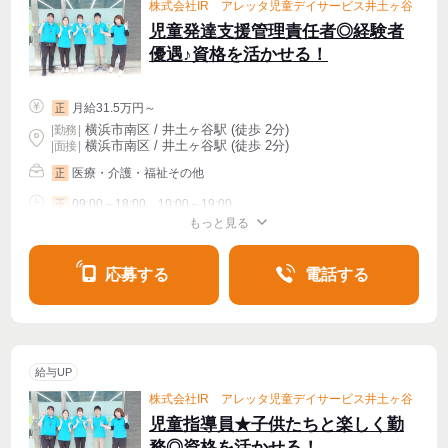
株式会社IR アレッタ児童デイサービス井土ヶ谷
児童発達支援管理責任者◎経験者
優遇♪資格を活かせる！
月給31.5万円～
正
横浜市南区 / 井土ヶ谷駅 (徒歩 2分)
|
勤務
|
横浜市南区 / 井土ヶ谷駅 (徒歩 2分)
| 面接 |
医療・介護・福祉その他
正
09:00～18:00、10:00～19:00
正
もっと見る
シフト相談
週4〜OK
応募する
電話する
給与UP
株式会社IR アレッタ児童デイサービス井土ヶ谷
児童指導員★子供たちと楽しく勤
務◎資格を活かせる！