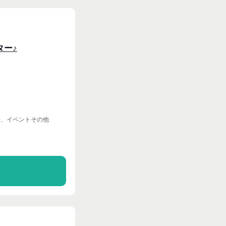
ター♪
)、イベントその他
る