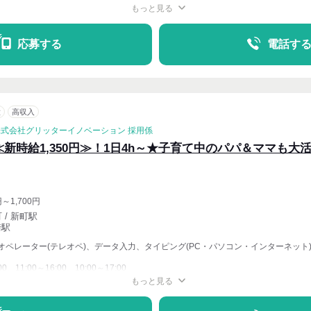
もっと見る
週4〜OK
応募する
電話す
意
高収入
株式会社グリッターイノベーション 採用係
≪新時給1,350円≫！1日4h～★子育て中のパパ＆ママも大
円～1,700円
 / 新町駅
崎駅
オペレーター(テレオペ)、データ入力、タイピング(PC・パソコン・インターネット
00、11:00～16:00、10:00～17:00
もっと見る
週4〜OK