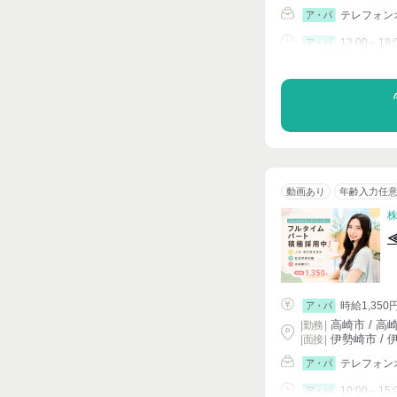
テレフォン
ア・パ
13:00～18:
ア・パ
シフト相談
動画あり
年齢入力任
時給1,350
ア・パ
高崎市 / 高
|
勤務
|
伊勢崎市 / 
| 面接 |
テレフォン
ア・パ
10:00～15:
ア・パ