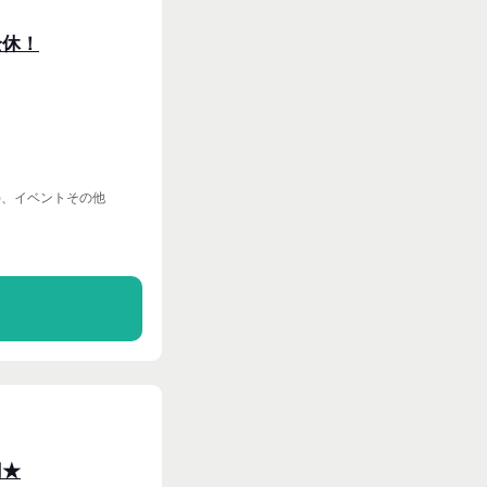
全休！
)、イベントその他
る
円★