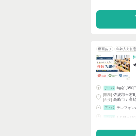
シフト相談
動画あり
年齢入力任
時給1,350
ア・パ
佐波郡玉村町
|
勤務
|
高崎市 / 高
| 面接 |
テレフォン
ア・パ
10:00～14:
ア・パ
シフト相談