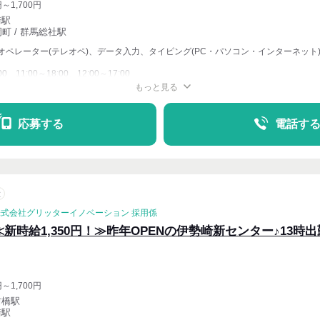
円～1,700円
崎駅
町 / 群馬総社駅
オペレーター(テレオペ)、データ入力、タイピング(PC・パソコン・インターネット
00、11:00～18:00、12:00～17:00
もっと見る
週4〜OK
応募する
電話す
意
株式会社グリッターイノベーション 採用係
≪新時給1,350円！≫昨年OPENの伊勢崎新センター♪13時
円～1,700円
前橋駅
崎駅