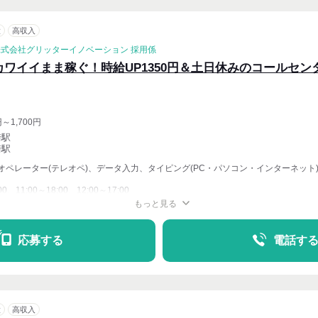
意
高収入
株式会社グリッターイノベーション 採用係
カワイイまま稼ぐ！時給UP1350円＆土日休みのコールセン
円～1,700円
崎駅
崎駅
オペレーター(テレオペ)、データ入力、タイピング(PC・パソコン・インターネット
00、11:00～18:00、12:00～17:00
もっと見る
週4〜OK
応募する
電話す
意
高収入