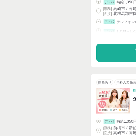
時給1,350
ア・パ
高崎市 / 高
|
勤務
|
北群馬郡吉岡
| 面接 |
テレフォン
ア・パ
10:00～15:
ア・パ
シフト相談
動画あり
年齢入力任
時給1,350
ア・パ
前橋市 / 新
|
勤務
|
高崎市 / 高
| 面接 |