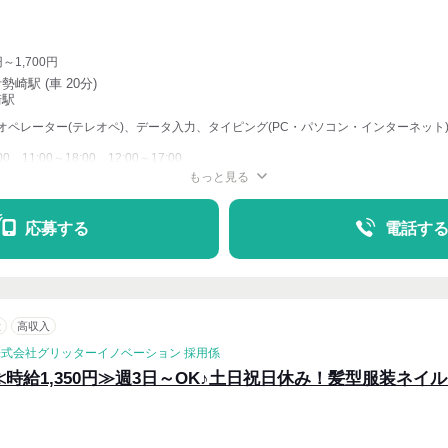
円～1,700円
勢崎駅 (車 20分)
崎駅
オペレーター(テレオペ)、データ入力、タイピング(PC・パソコン・インターネット
00、11:00～18:00、12:00～17:00
もっと見る
週2・3〜OK
応募する
電話す
意
高収入
株式会社グリッターイノベーション 採用係
≪時給1,350円≫週3日～OK♪土日祝日休み！髪型服装ネイル