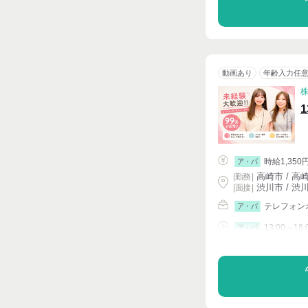
動画あり
年齢入力任
時給1,350
ア・パ
高崎市 / 高
|
勤務
|
渋川市 / 渋
| 面接 |
テレフォン
ア・パ
13:00～18:
ア・パ
シフト相談