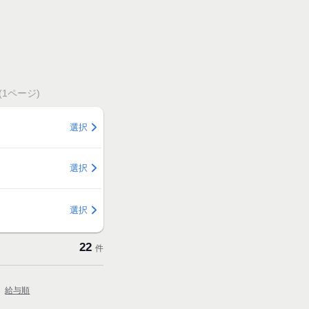
1ページ)
選択
選択
選択
22
件
給与順