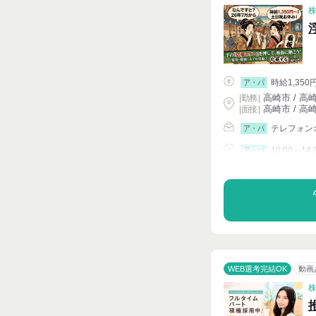
時給1,350
ア・パ
高崎市 / 高
|
勤務
|
高崎市 / 高
| 面接 |
テレフォン
ア・パ
10:00～14:
ア・パ
シフト相談
WEB選考完結OK
動画