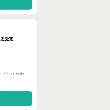
る
きる受電
)、イベントその他
る