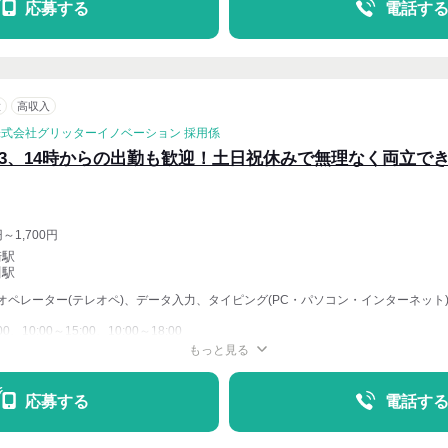
応募する
電話す
意
高収入
株式会社グリッターイノベーション 採用係
13、14時からの出勤も歓迎！土日祝休みで無理なく両立で
円～1,700円
崎駅
川駅
オペレーター(テレオペ)、データ入力、タイピング(PC・パソコン・インターネット
00、10:00～15:00、10:00～18:00
もっと見る
週4〜OK
応募する
電話す