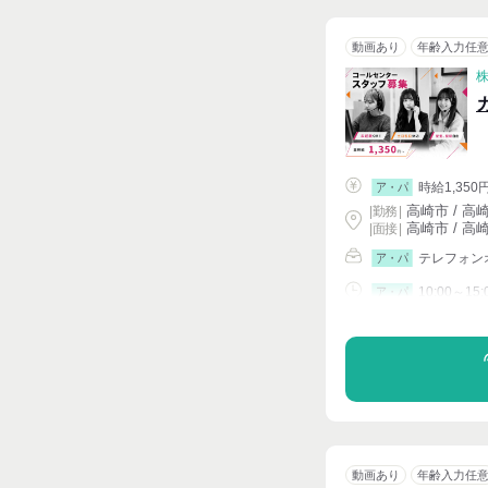
動画あり
年齢入力任
時給1,350
ア・パ
高崎市 / 高
|
勤務
|
高崎市 / 高
| 面接 |
テレフォン
ア・パ
10:00～15:
ア・パ
シフト相談
動画あり
年齢入力任