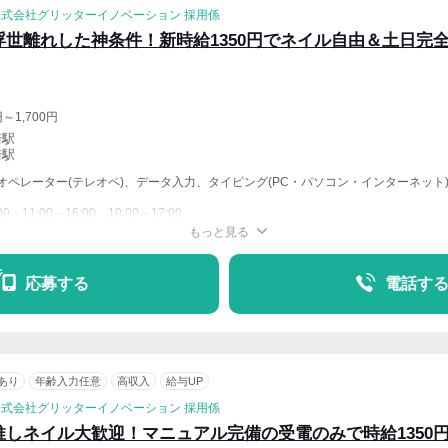
株式会社グリッターイノベーション 採用係
浮世離れした神条件！新時給1350円でネイル自由＆土日完
円～1,700円
崎駅
崎駅
オペレーター(テレオペ)、データ入力、タイピング(PC・パソコン・インターネット
00、11:00～16:00、10:00～17:00
もっと見る
週4〜OK
応募する
電話す
あり
年齢入力任意
高収入
給与UP
株式会社グリッターイノベーション 採用係
推しネイル大歓迎！マニュアル完備の受電のみで時給1350