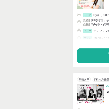
時給1,350
ア・パ
伊勢崎市 / 伊
|
勤務
|
高崎市 / 高
| 面接 |
テレフォン
ア・パ
10:00～15:
ア・パ
シフト相談
動画あり
年齢入力任